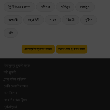
হিন্দিসিনেমার জগত
সঙ্গীতজ্ঞ
সাহিত্য
খেলাধুলা
অপরাধী
জ্যোতিষী
গায়ক
বিজ্ঞানী
ফুটবল
হকি
সেলিব্রেটির সুপারিশ করুন
সংশোধনের সুপারিশ করুন
বিনামূল্যে কুন্ডলী ম্যাচ
ফ্রী কুন্ডলী
চন্দ্র সাইন রাশিফল
কেপি জ্যোতিষশাস্ত্র
লাল কিতাব
জ্যোতিষশাস্ত্র টুলস
প্রতিক্রিয়া