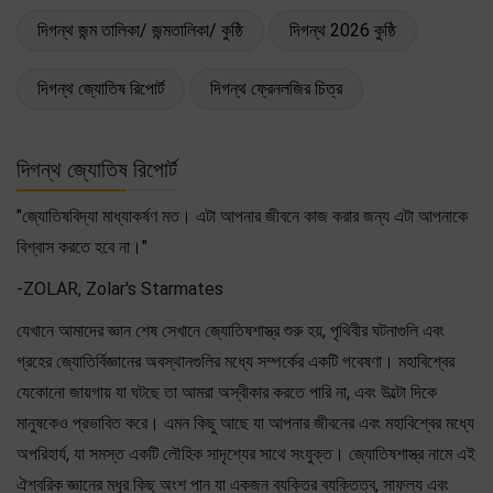
দিগন্থ জন্ম তালিকা/ জন্মতালিকা/ কুষ্ঠি
দিগন্থ 2026 কুষ্ঠি
দিগন্থ জ্যোতিষ রিপোর্ট
দিগন্থ ফ্রেনলজির চিত্র
দিগন্থ জ্যোতিষ রিপোর্ট
"জ্যোতিষবিদ্যা মাধ্যাকর্ষণ মত। এটা আপনার জীবনে কাজ করার জন্য এটা আপনাকে
বিশ্বাস করতে হবে না।"
-ZOLAR, Zolar's Starmates
যেখানে আমাদের জ্ঞান শেষ সেখানে জ্যোতিষশাস্ত্র শুরু হয়, পৃথিবীর ঘটনাগুলি এবং
গ্রহের জ্যোতির্বিজ্ঞানের অবস্থানগুলির মধ্যে সম্পর্কের একটি গবেষণা। মহাবিশ্বের
যেকোনো জায়গায় যা ঘটছে তা আমরা অস্বীকার করতে পারি না, এবং উল্টো দিকে
মানুষকেও প্রভাবিত করে। এমন কিছু আছে যা আপনার জীবনের এবং মহাবিশ্বের মধ্যে
অপরিহার্য, যা সমস্ত একটি লৌহিক সাদৃশ্যের সাথে সংযুক্ত। জ্যোতিষশাস্ত্র নামে এই
ঐশ্বরিক জ্ঞানের মধুর কিছু অংশ পান যা একজন ব্যক্তির ব্যক্তিত্ব, সাফল্য এবং