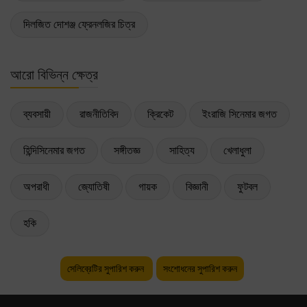
দিলজিত দোশঞ্জ ফ্রেনলজির চিত্র
আরো বিভিন্ন ক্ষেত্র
ব্যবসায়ী
রাজনীতিবিদ
ক্রিকেট
ইংরাজি সিনেমার জগত
হিন্দিসিনেমার জগত
সঙ্গীতজ্ঞ
সাহিত্য
খেলাধুলা
অপরাধী
জ্যোতিষী
গায়ক
বিজ্ঞানী
ফুটবল
হকি
সেলিব্রেটির সুপারিশ করুন
সংশোধনের সুপারিশ করুন