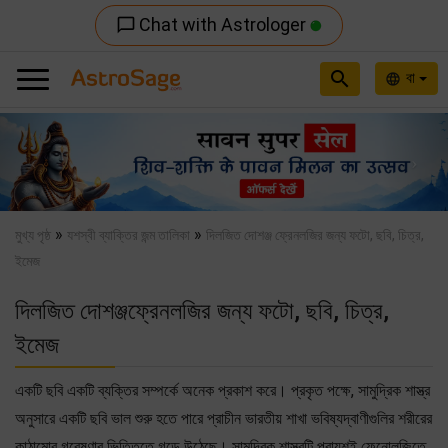
Chat with Astrologer
chat_bubble_outline
search
বা
language
Previous
Nex
»
»
মুখ্য পৃষ্ঠ
যশস্বী ব্যাক্তির জন্ম তালিকা
দিলজিত দোশঞ্জ ফ্রেনলজির জন্য ফটো, ছবি, চিত্র,
ইমেজ
দিলজিত দোশঞ্জফ্রেনলজির জন্য ফটো, ছবি, চিত্র,
ইমেজ
একটি ছবি একটি ব্যক্তির সম্পর্কে অনেক প্রকাশ করে। প্রকৃত পক্ষে, সামুদ্রিক শাস্ত্র
অনুসারে একটি ছবি ভাল শুরু হতে পারে প্রাচীন ভারতীয় শাখা ভবিষ্যদ্বাণীগুলির শরীরের
কাঠামোর গবেষণার ভিত্তিতে গড়ে উঠেছে। সামুদ্রিক শাস্ত্রটি প্রায়শই ফেনোলজিতে