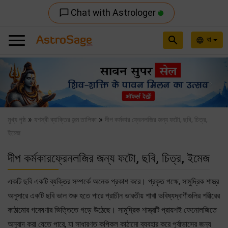
Chat with Astrologer
chat_bubble_outline
search
বা
language
Previous
Nex
»
»
মুখ্য পৃষ্ঠ
যশস্বী ব্যাক্তির জন্ম তালিকা
দীপ কর্মকার ফ্রেনলজির জন্য ফটো, ছবি, চিত্র,
ইমেজ
দীপ কর্মকারফ্রেনলজির জন্য ফটো, ছবি, চিত্র, ইমেজ
একটি ছবি একটি ব্যক্তির সম্পর্কে অনেক প্রকাশ করে। প্রকৃত পক্ষে, সামুদ্রিক শাস্ত্র
অনুসারে একটি ছবি ভাল শুরু হতে পারে প্রাচীন ভারতীয় শাখা ভবিষ্যদ্বাণীগুলির শরীরের
কাঠামোর গবেষণার ভিত্তিতে গড়ে উঠেছে। সামুদ্রিক শাস্ত্রটি প্রায়শই ফেনোলজিতে
অনুবাদ করা যেতে পারে, যা সাধারণত কপিকল কাঠামো ব্যবহার করে পূর্বাভাসের জন্য