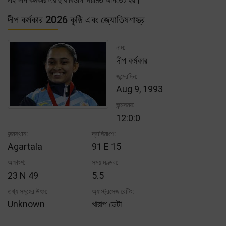
এই দীপ কর্মকার এর ছবি বিভাগ নিয়মিত আপডেট হয়।
দীপ কর্মকার 2026 কুষ্ঠি এবং জ্যোতিষশাস্ত্র
নাম:
দীপ কর্মকার
জন্মেরদিন:
Aug 9, 1993
জন্মসময়:
12:0:0
জন্মস্থান:
দ্রাঘিমাংশ:
Agartala
91 E 15
অক্ষাংশ:
সময় মণ্ডল:
23 N 49
5.5
তথ্য সমূহের উৎস:
অ্যাস্ট্রসেজ রেটিং:
Unknown
খারাপ ডেটা