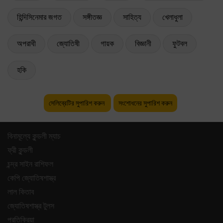
হিন্দিসিনেমার জগত
সঙ্গীতজ্ঞ
সাহিত্য
খেলাধুলা
অপরাধী
জ্যোতিষী
গায়ক
বিজ্ঞানী
ফুটবল
হকি
সেলিব্রেটির সুপারিশ করুন
সংশোধনের সুপারিশ করুন
বিনামূল্যে কুন্ডলী ম্যাচ
ফ্রী কুন্ডলী
চন্দ্র সাইন রাশিফল
কেপি জ্যোতিষশাস্ত্র
লাল কিতাব
জ্যোতিষশাস্ত্র টুলস
প্রতিক্রিয়া