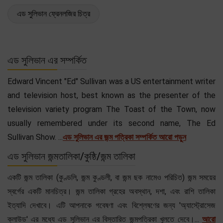
এড সুলিভান ফ্রেনলজির চিত্র
এড সুলিভান এর সম্পর্কিত
Edward Vincent "Ed" Sullivan was a US entertainment writer
and television host, best known as the presenter of the
television variety program The Toast of the Town, now
usually remembered under its second name, The Ed
Sullivan Show. ...
এড সুলিভান এর জন্ম পত্রিকা সম্পর্কিত আরো পড়ুন
এড সুলিভান জন্মতালিকা/কুষ্ঠি/জন্ম তালিকা
একটি জন্ম তালিকা (কুণ্ডলি, জন্ম কুণ্ডলী, বা জন্ম ছক নামেও পরিচিত) জন্ম সময়ের
স্বর্গের একটি মানচিত্র। জন্ম তালিকা গ্রহের অবস্থান, দশা, এবং রাশি তালিকা
ইত্যাদি দেখাবে। এটি আপনাকে গবেষণা এবং বিশ্লেষণের জন্য 'অ্যাস্ট্রোসেজ
ক্লাউড' এর মধ্যে এড সুলিভান এর বিস্তারিত জন্মপত্রিকা খুলতে দেবে।...
আরো