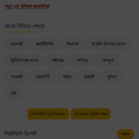
পড়ুন এড সুলিভান জন্মতালিকা
আরো বিভিন্ন ক্ষেত্র
ব্যবসায়ী
রাজনীতিবিদ
ক্রিকেট
ইংরাজি সিনেমার জগত
হিন্দিসিনেমার জগত
সঙ্গীতজ্ঞ
সাহিত্য
খেলাধুলা
অপরাধী
জ্যোতিষী
গায়ক
বিজ্ঞানী
ফুটবল
হকি
সেলিব্রেটির সুপারিশ করুন
সংশোধনের সুপারিশ করুন
প্রিমিয়াম রিপোর্ট
আরও