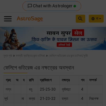
Chat with Astrologer
chat_bubble_outline
search
বা
language
Previous
Nex
»
»
মুখ্য পৃষ্ঠ
যশস্বী ব্যাক্তির জন্ম তালিকা
ফেলিপে গুতিরেজ এর জন্ম তালিকা/কুষ্ঠি
ফেলিপে গুতিরেজ এর নক্ষত্রের অবস্থান
গ্রহ
অ
ব
রাশি
দ্রাঘিমাংশ
নক্ষত্র
পদ
সম্পর্ক
লগ্ন
ধনু
25-25-30
পূর্বাষাঢ়া
4
সূর্য
মা
কন্যা
21-23-22
হস্তা
4
নিরপেক্ষ