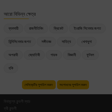
আরো বিভিন্ন ক্ষেত্র
ব্যবসায়ী
রাজনীতিবিদ
ক্রিকেট
ইংরাজি সিনেমার জগত
হিন্দিসিনেমার জগত
সঙ্গীতজ্ঞ
সাহিত্য
খেলাধুলা
অপরাধী
জ্যোতিষী
গায়ক
বিজ্ঞানী
ফুটবল
হকি
সেলিব্রেটির সুপারিশ করুন
সংশোধনের সুপারিশ করুন
বিনামূল্যে কুন্ডলী ম্যাচ
ফ্রী কুন্ডলী