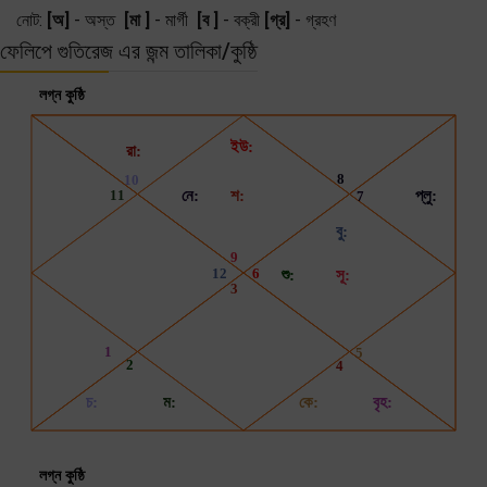
নোট:
[অ]
- অস্ত
[মা ]
- মার্গী
[ব ]
- বক্রী
[গ্র]
- গ্রহণ
ফেলিপে গুতিরেজ এর জন্ম তালিকা/কুষ্ঠি