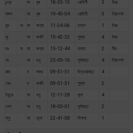
চন্দ্র
মা
বৃষ
18-35-15
রোহিণী
3
উচ্চ
মঙ্গল
মা
বৃষ
19-45-04
রোহিণী
3
নিরপেক্ষ
বুধ
অ
মা
কন্যা
11-24-06
হস্তা
1
উচ্চ
বৃঃ
মা
কর্কট
15-42-32
পুষ্যা
4
উচ্চ
শুঃ
অ
মা
কন্যা
15-12-44
হস্তা
2
নীচ
শঃ
মা
ধনু
25-09-16
পূর্বাষাঢ়া
4
নিরপেক্ষ
রাহু
ব
মকর
09-51-51
উত্তরাষাঢ়া
4
কেঃ
ব
কর্কট
09-51-51
পুষ্যা
2
ইয়ুরে
মা
ধনু
12-11-28
মূলা
4
নেপ
মা
ধনু
18-05-01
পূর্বাষাঢ়া
2
প্লু
মা
তুলা
22-41-08
বিশাখা
1