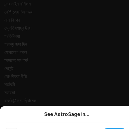
চন্দ্র সাইন রাশিফল
কেপি জ্যোতিষশাস্ত্র
লাল কিতাব
জ্যোতিষশাস্ত্র টুলস
প্রতিক্রিয়া
প্রবন্ধ জমা দিন
যোগাযোগ করুন
আমাদের সম্পর্কে
পেমেন্ট
গোপনীয়তা নীতি
শর্তাবলী
সহায়তা
চাকরি@অ্যাস্ট্রোসেজ
All copyrights reserved 2025
AstroSage.com
.
See AstroSage in...