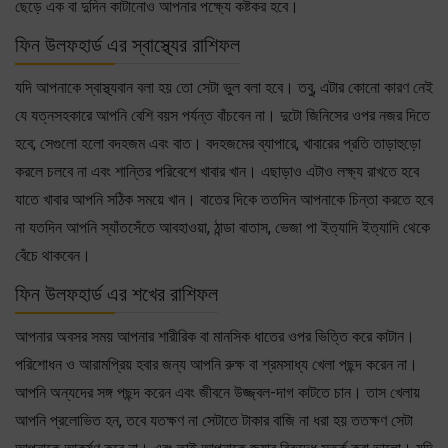
ছেড়ে এক বা দুদিন কাটানোও আপনার পক্ষ্যে কষ্টকর হবে।
ফিন উলফহার্ড এর স্বাস্থ্যের রাশিফল
যদি আপনাকে স্বাস্থ্যবান বলা হয় তো সেটা ভুল বলা হবে। তবু, এটার কোনো কারণ নেই
যে যত্নসহকারে আপনি বেশি বয়স পর্যন্ত বাঁচবেন না। দুটো জিনিসের ওপর নজর দিতে
হবে; সেগুলো হলো বদহজম এবং বাত। বদহজমের ব্যাপারে, খাবারের প্রতি তাড়াহুড়ো
করলে চলবে না এবং শান্তির পরিবেশে খাবার খান। এছাড়াও এটাও লক্ষ্য রাখতে হবে
যাতে খাবার আপনি সঠিক সময়ে খান। বাতের দিকে ততদিন আপনাকে চিন্তা করতে হবে
না যতদিন আপনি স্যাঁতসেঁতে আবহাওয়া, ঠান্ডা বাতাস, ভেজা পা ইত্যাদি ইত্যাদি থেকে
বেঁচে থাকবেন।
ফিন উলফহার্ড এর শখের রাশিফল
আপনার অবসর সময় আপনার শারীরিক বা মানসিক ধাতের ওপর ভিত্তি করে কাটান।
পরিশোধন ও আরামপ্রিয় হবার জন্য আপনি রুক্ষ বা শ্রমসাধ্য খেলা পছন্দ করেন না।
আপনি অন্যদের সঙ্গ পছন্দ করেন এবং জীবনে উজ্জ্বল-দাগ কাটতে চান। তাস খেলায়
আপনি প্রলোভিত হন, তবে যতক্ষণ না সেটাতে টাকার বাজি না ধরা হয় ততক্ষণ সেটা