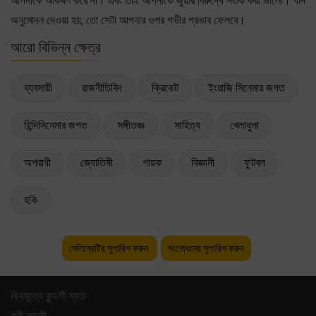
আপনাকে আকর্ষণ করে না। এবং তাই আপনাকে জুয়ার বিরুদ্ধে সতর্ক করা ভালো। যদি
অনুমোদন দেওয়া হয়, তো সেটা আপনার ওপর গভীর প্রভাব ফেলবে।
আরো বিভিন্ন ক্ষেত্র
ব্যবসায়ী
রাজনীতিবিদ
ক্রিকেট
ইংরাজি সিনেমার জগত
হিন্দিসিনেমার জগত
সঙ্গীতজ্ঞ
সাহিত্য
খেলাধুলা
অপরাধী
জ্যোতিষী
গায়ক
বিজ্ঞানী
ফুটবল
হকি
সেলিব্রেটির সুপারিশ করুন
সংশোধনের সুপারিশ করুন
বিনামূল্যে কুন্ডলী ম্যাচ
ফ্রী কুন্ডলী