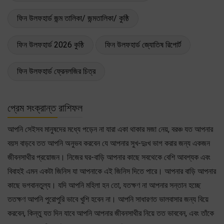
ফিন উলফহার্ড জন্ম তালিকা/ জন্মতালিকা/ কুষ্ঠি
ফিন উলফহার্ড 2026 কুষ্ঠি
ফিন উলফহার্ড জ্যোতিষ রিপোর্ট
ফিন উলফহার্ড ফ্রেনলজির চিত্র
প্রেম সংক্রান্ত রাশিফল
আপনি সেইসব মানুষদের মধ্যে পড়েন না যারা একা থাকার মজা নেয়, বরঞ্চ যত আপনার
বয়স বাড়বে তত আপনি অনুভব করবেন যে আপনার সুখ-দুঃখ ভাগ করার জন্য একজন
জীবনসাথীর প্রয়োজন। নিজের ঘর-বাড়ি আপনার কাছে সবথেকে বেশি আবশ্যক এবং
বিবাহই এমন একটা জিনিস যা আপনাকে এই জিনিস দিতে পারে। আপনার বাড়ি আপনার
কাছে ভগবানতুল্য। যদি আপনি মহিলা হন তো, যতক্ষণ না আপনার সন্তান হচ্ছে
ততক্ষণ আপনি পুরোপুরি ভাবে খুশি হবেন না। আপনি সাধারণত ভালবাসার জন্য বিয়ে
করবেন, কিন্তু যত দিন যাবে আপনি আপনার জীবনসাথীর নিয়ে তত ভাববেন, এবং তাঁকে