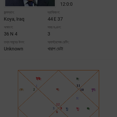
12:0:0
জন্মস্থান:
দ্রাঘিমাংশ:
Koya, Iraq
44 E 37
অক্ষাংশ:
সময় মণ্ডল:
36 N 4
3
তথ্য সমূহের উৎস:
অ্যাস্ট্রসেজ রেটিং:
Unknown
খারাপ ডেটা