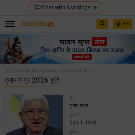
Chat with Astrologer
chat_bubble_outline
search
বা
language
Previous
Nex
»
»
মুখ্য পৃষ্ঠ
যশস্বী ব্যাক্তির জন্ম তালিকা
ফুয়াদ মাসুম 2026 কুষ্ঠি
ফুয়াদ মাসুম 2026 কুষ্ঠি
নাম:
ফুয়াদ মাসুম
জন্মেরদিন:
Jan 1, 1938
জন্মসময়: