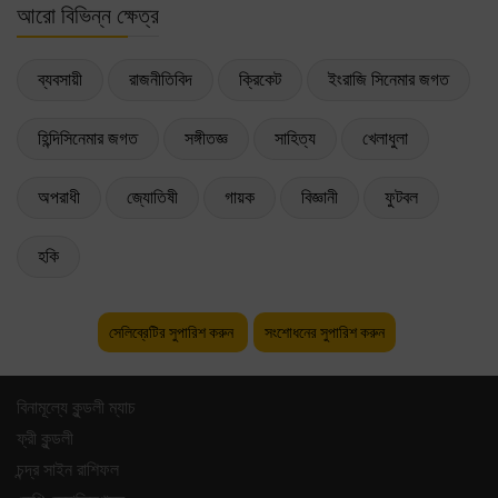
আরো বিভিন্ন ক্ষেত্র
ব্যবসায়ী
রাজনীতিবিদ
ক্রিকেট
ইংরাজি সিনেমার জগত
হিন্দিসিনেমার জগত
সঙ্গীতজ্ঞ
সাহিত্য
খেলাধুলা
অপরাধী
জ্যোতিষী
গায়ক
বিজ্ঞানী
ফুটবল
হকি
সেলিব্রেটির সুপারিশ করুন
সংশোধনের সুপারিশ করুন
বিনামূল্যে কুন্ডলী ম্যাচ
ফ্রী কুন্ডলী
চন্দ্র সাইন রাশিফল