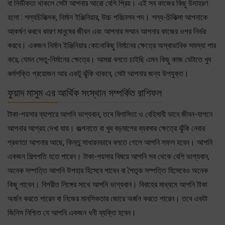
বা নির্ভীকতা থাকলে সেটা আপনার আরো বেশি প্রিয়। এই সব কাজের কিছু উদাহরণ
হলো : শল্যচিকিত্সক, নির্মান ইঞ্জিনিয়ার, উচ্চ পরিচালন পদ। শল্য-চিকিত্সা আপনাকে
আকর্ষণ করবে কারণ মানুষের জীবন এবং আপনার সম্মান আপনার কাজের ওপর নির্ভর
করবে। একজন নির্মান ইঞ্জিনিয়ার কোনোকিছু নির্মানের ক্ষেত্রে অস্বাভাবিক সমস্যা পার
করে, যেমন সেতু-নির্মানের ক্ষেত্রে। আমরা বলতে চাইছি এমন কিছু কাজ যেটাতে খুব
কর্মশক্তি প্রয়োজন আর একটু ঝুঁকি থাকবে, সেটা আপনার জন্য উপযুক্ত।
ফুয়াদ মাসুম এর আর্থিক সংস্থান সম্পর্কিত রাশিফল
টাকা-পয়সার ব্যাপারে আপনি ভাগ্যবান, তবে বিলাসিতা ও বেহিসাবী ভাবে জীবন-যাপনে
আপনার আগ্রহ দেখা যায়। জল্পনাতে বা খুব বড়মাপের ব্যবসার ক্ষেত্রে ঝুঁকি নেবার
প্রবণতা আপনার আছে, কিন্তু সাধারনভাবে বলতে গেলে আপনি সফল হবেন। আপনি
একজন শিল্পপতি হতে পারেন। টাকা-পয়সার বিষয়ে আপনি সব থেকে বেশি ভাগ্যবান,
অনেক সম্পত্তি আপনি উপহার হিসেবে পাবেন বা পৈতৃক সম্পত্তি হিসেবেও অনেক
কিছু পাবেন। বিপরীত লিঙ্গের সাথে আপনি ভাগ্যবান। বিবাহের মাধ্যমে আপনি টাকা
অর্জন করতে পারেন বা নিজের মানসিকতার জোরে অর্জন করতে পারেন। তবে একটা
জিনিস নিশ্চিত যে আপনি একজন ধনী ব্যক্তি হবেন।