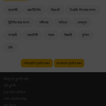
ব্যবসায়ী
রাজনীতিবিদ
ক্রিকেট
ইংরাজি সিনেমার জগত
হিন্দিসিনেমার জগত
সঙ্গীতজ্ঞ
সাহিত্য
খেলাধুলা
অপরাধী
জ্যোতিষী
গায়ক
বিজ্ঞানী
ফুটবল
হকি
সেলিব্রেটির সুপারিশ করুন
সংশোধনের সুপারিশ করুন
বিনামূল্যে কুন্ডলী ম্যাচ
ফ্রী কুন্ডলী
চন্দ্র সাইন রাশিফল
কেপি জ্যোতিষশাস্ত্র
লাল কিতাব