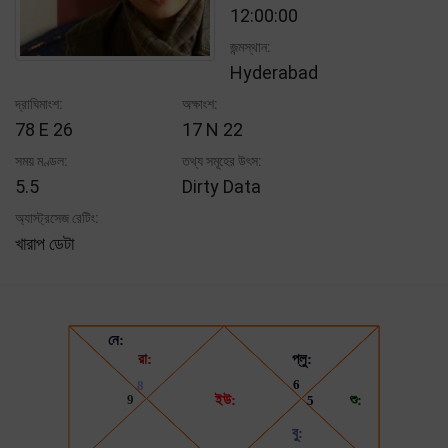
12:00:00
জন্মস্থান:
Hyderabad
দ্রাঘিমাংশ:
অক্ষাংশ:
78 E 26
17 N 22
সময় মণ্ডল:
তথ্য সমূহের উৎস:
5.5
Dirty Data
অ্যাস্ট্রসেজ রেটিং:
খারাপ ডেটা