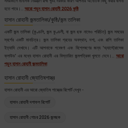
সময়কালে মানসিক নিয়ন্ত্রণ রাখা খুবই দরকার কারণ আপনার অনৈতিক কিছু করার বাসনা
হতে পারে।...
আরো পড়ুন হাসান রোহানী 2026 কুষ্ঠি
হাসান রোহানী জন্মতালিকা/কুষ্ঠি/জন্ম তালিকা
একটি জন্ম তালিকা (কুণ্ডলি, জন্ম কুণ্ডলী, বা জন্ম ছক নামেও পরিচিত) জন্ম সময়ের
স্বর্গের একটি মানচিত্র। জন্ম তালিকা গ্রহের অবস্থান, দশা, এবং রাশি তালিকা
ইত্যাদি দেখাবে। এটি আপনাকে গবেষণা এবং বিশ্লেষণের জন্য 'অ্যাস্ট্রোসেজ
ক্লাউড' এর মধ্যে হাসান রোহানী এর বিস্তারিত জন্মপত্রিকা খুলতে দেবে।...
আরো
পড়ুন হাসান রোহানী জন্মতালিকা
হাসান রোহানী জ্যোতিষশাস্ত্র
হাসান রোহানী এর আরো জ্যোতিষ শাস্ত্রের রিপোর্ট দেখুন -
হাসান রোহানী দশাফল রিপোর্ট
হাসান রোহানী গোচর 2026 জন্মছক