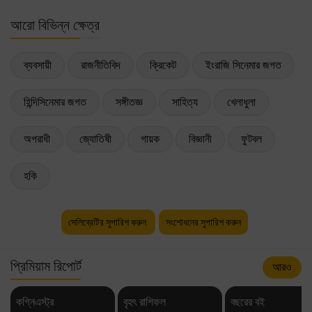
আরো বিভিন্ন ক্ষেত্র
ব্যবসায়ী
রাজনীতিবিদ
ক্রিকেট
ইংরাজি সিনেমার জগত
হিন্দিসিনেমার জগত
সঙ্গীতজ্ঞ
সাহিত্য
খেলাধুলা
অপরাধী
জ্যোতিষী
গায়ক
বিজ্ঞানী
ফুটবল
হকি
সেলিব্রেটির সুপারিশ করুন
সংশোধনের সুপারিশ করুন
প্রিমিয়াম রিপোর্ট
আরও
কগ্নিএস্ট্র
বৃহৎ রাশিফল
বছরের বই