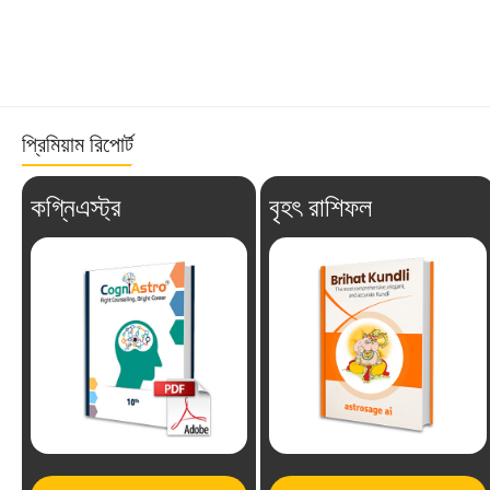
প্রিমিয়াম রিপোর্ট
কগ্নিএস্ট্র
বৃহৎ রাশিফল