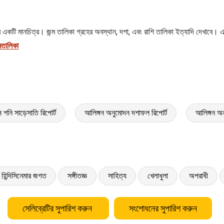
বর্গের একটি মানচিত্র। জন্ম তালিকা গ্রহের অবস্থান, দশা, এবং রাশি তালিকা ইত্যাদি দেখাব
মতালিকা
 শনি সাড়েসাতি রিপোর্ট
আলিঙ্গন অনুমোদন দশাফল রিপোর্ট
আলিঙ্গন অ
হিন্দিসিনেমার জগত
সঙ্গীতজ্ঞ
সাহিত্য
খেলাধুলা
অপরাধী
সেলিব্রেটির সুপারিশ করুন
সংশোধনের সুপারিশ করুন