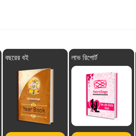
বছরের বই
লাভ রিপোর্ট