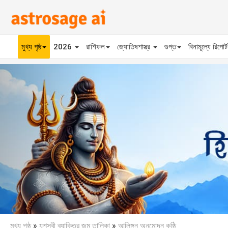
মুখ্য পৃষ্ঠ
2026
রাশিফল
জ্যোতিষশাস্ত্র
গুপ্ত
বিনামূল্যে রিপোর্
Previous
মুখ্য পৃষ্ঠ
»
যশস্বী ব্যাক্তির জন্ম তালিকা
»
আলিঙ্গন অনুমোদন কুষ্ঠি