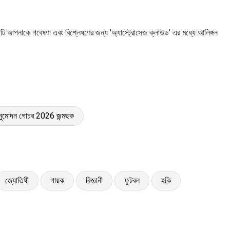
ে। এটি আপনাকে গবেষণা এবং বিশ্লেষণের জন্য 'অ্যাস্ট্রোসেজ ক্লাউড' এর মধ্যে আলিঙ্গন
নুমোদন গোচর 2026 জন্মছক
জ্যোতিষী
গায়ক
বিজ্ঞানী
ফুটবল
হকি