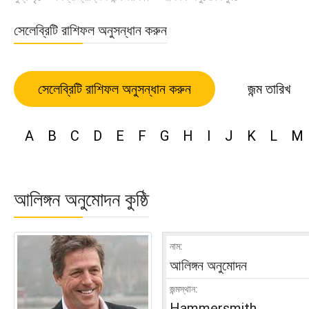
সেলেব্রিটি রাশিফল অনুসন্ধান করুন
সেলেব্রিটি রাশিফল অনুসন্ধান করুন
জন্ম তারিখ
A
B
C
D
E
F
G
H
I
J
K
L
M
আলিঙ্গন অনুমোদন কুষ্ঠি
নাম:
আলিঙ্গন অনুমোদন
জন্মস্থান:
Hammersmith