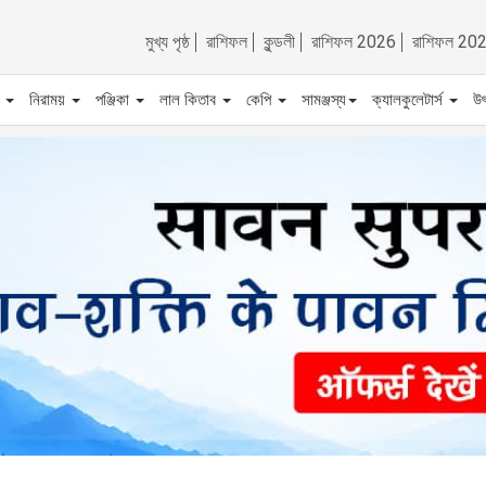
মুখ্য পৃষ্ঠ
রাশিফল
কুন্ডলী
রাশিফল 2026
রাশিফল 20
ট
নিরাময়
পঞ্জিকা
লাল কিতাব
কেপি
সামঞ্জস্য
ক্যালকুলেটার্স
উ