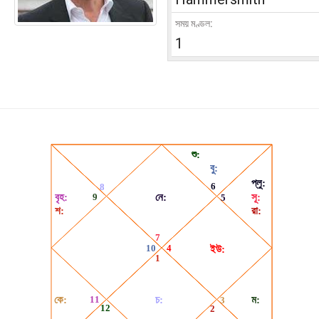
সময় মণ্ডল:
1