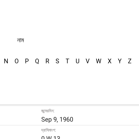
নাম
N
O
P
Q
R
S
T
U
V
W
X
Y
Z
জন্মেরদিন:
Sep 9, 1960
দ্রাঘিমাংশ:
0 W 13