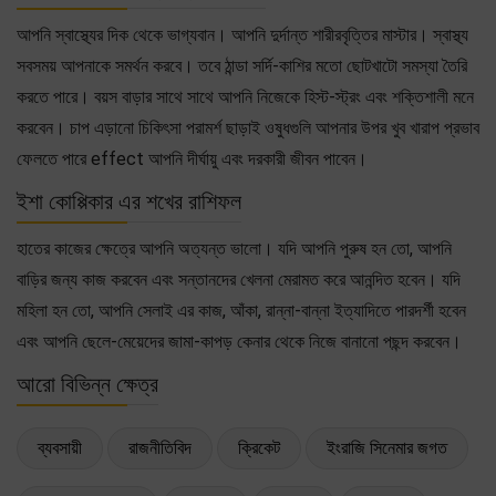
আপনি স্বাস্থ্যের দিক থেকে ভাগ্যবান। আপনি দুর্দান্ত শারীরবৃত্তির মাস্টার। স্বাস্থ্য
সবসময় আপনাকে সমর্থন করবে। তবে ঠান্ডা সর্দি-কাশির মতো ছোটখাটো সমস্যা তৈরি
করতে পারে। বয়স বাড়ার সাথে সাথে আপনি নিজেকে হিস্ট-স্ট্রং এবং শক্তিশালী মনে
করবেন। চাপ এড়ানো চিকিৎসা পরামর্শ ছাড়াই ওষুধগুলি আপনার উপর খুব খারাপ প্রভাব
ফেলতে পারে effect আপনি দীর্ঘায়ু এবং দরকারী জীবন পাবেন।
ইশা কোপ্পিকার এর শখের রাশিফল
হাতের কাজের ক্ষেত্রে আপনি অত্যন্ত ভালো। যদি আপনি পুরুষ হন তো, আপনি
বাড়ির জন্য কাজ করবেন এবং সন্তানদের খেলনা মেরামত করে আনন্দিত হবেন। যদি
মহিলা হন তো, আপনি সেলাই এর কাজ, আঁকা, রান্না-বান্না ইত্যাদিতে পারদর্শী হবেন
এবং আপনি ছেলে-মেয়েদের জামা-কাপড় কেনার থেকে নিজে বানানো পছন্দ করবেন।
আরো বিভিন্ন ক্ষেত্র
ব্যবসায়ী
রাজনীতিবিদ
ক্রিকেট
ইংরাজি সিনেমার জগত