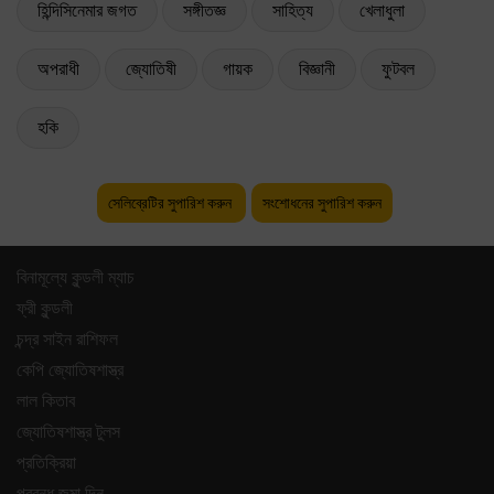
হিন্দিসিনেমার জগত
সঙ্গীতজ্ঞ
সাহিত্য
খেলাধুলা
অপরাধী
জ্যোতিষী
গায়ক
বিজ্ঞানী
ফুটবল
হকি
সেলিব্রেটির সুপারিশ করুন
সংশোধনের সুপারিশ করুন
বিনামূল্যে কুন্ডলী ম্যাচ
ফ্রী কুন্ডলী
চন্দ্র সাইন রাশিফল
কেপি জ্যোতিষশাস্ত্র
লাল কিতাব
জ্যোতিষশাস্ত্র টুলস
প্রতিক্রিয়া
প্রবন্ধ জমা দিন