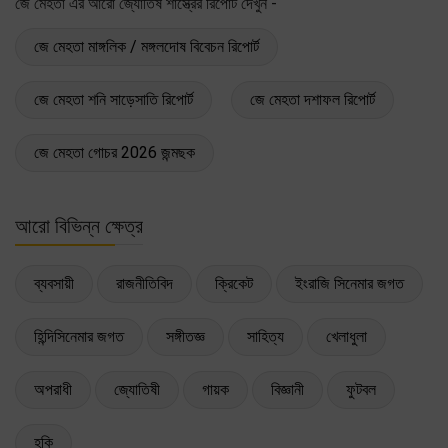
জে মেহতা এর আরো জ্যোতিষ শাস্ত্রের রিপোর্ট দেখুন -
জে মেহতা মাঙ্গলিক / মঙ্গলদোষ বিবেচন রিপোর্ট
জে মেহতা শনি সাড়েসাতি রিপোর্ট
জে মেহতা দশাফল রিপোর্ট
জে মেহতা গোচর 2026 জন্মছক
আরো বিভিন্ন ক্ষেত্র
ব্যবসায়ী
রাজনীতিবিদ
ক্রিকেট
ইংরাজি সিনেমার জগত
হিন্দিসিনেমার জগত
সঙ্গীতজ্ঞ
সাহিত্য
খেলাধুলা
অপরাধী
জ্যোতিষী
গায়ক
বিজ্ঞানী
ফুটবল
হকি