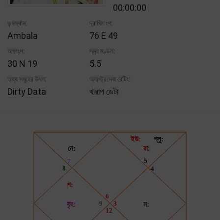
00:00:00
জন্মস্থান:
দ্রাঘিমাংশ:
Ambala
76 E 49
অক্ষাংশ:
সময় মণ্ডল:
30 N 19
5.5
তথ্য সমূহের উৎস:
অ্যাস্ট্রসেজ রেটিং:
Dirty Data
খারাপ ডেটা