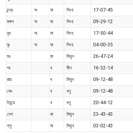
চন্দ্র
অ
মা
সিংহ
17-07-45
মঙ্গল
অ
মা
সিংহ
09-29-12
বুধ
অ
মা
সিংহ
17-50-44
বৃঃ
অ
মা
সিংহ
04-00-35
শুঃ
মা
মিথুন
26-47-24
শঃ
ব
মীন
16-32-14
রাহু
ব
মিথুন
09-12-48
কেঃ
ব
ধনু
09-12-48
ইয়ুরে
ব
ধনু
20-44-12
নেপ
মা
মিথুন
23-43-43
প্লু
মা
মিথুন
03-02-43