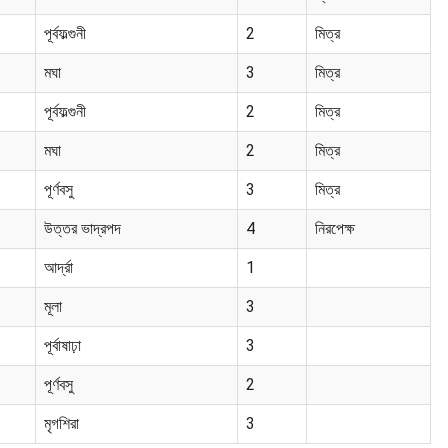
পূর্বফল্গুনী
2
মিত্র
মঘা
3
মিত্র
পূর্বফল্গুনী
2
মিত্র
মঘা
2
মিত্র
পূর্ণবসু
3
মিত্র
উত্তর ভাদ্রপদ
4
নিরপেক্ষ
আর্দ্রা
1
মূলা
3
পূর্বাষাঢ়া
3
পূর্ণবসু
2
মৃগশিরা
3