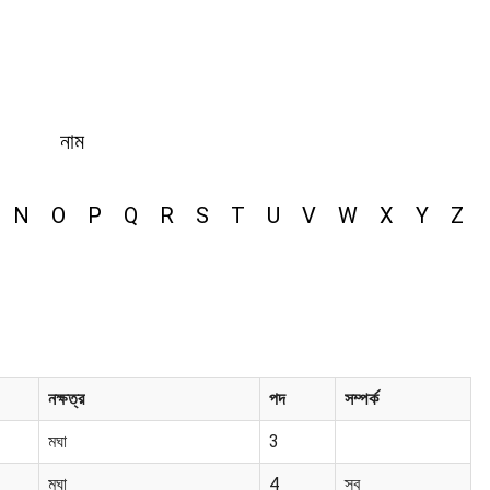
নাম
N
O
P
Q
R
S
T
U
V
W
X
Y
Z
নক্ষত্র
পদ
সম্পর্ক
মঘা
3
মঘা
4
স্ব