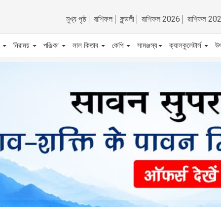
মুখ্য পৃষ্ঠ
রাশিফল
কুন্ডলী
রাশিফল 2026
রাশিফল 20
ট
নিরাময়
পঞ্জিকা
লাল কিতাব
কেপি
সামঞ্জস্য
ক্যালকুলেটার্স
উ