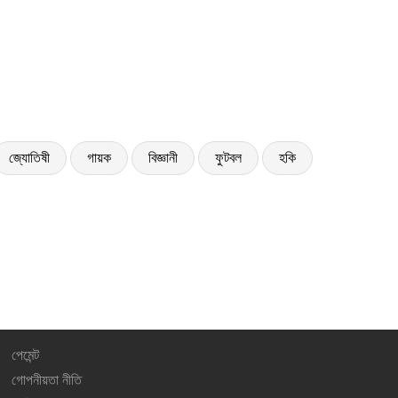
জ্যোতিষী
গায়ক
বিজ্ঞানী
ফুটবল
হকি
পেমেন্ট
গোপনীয়তা নীতি