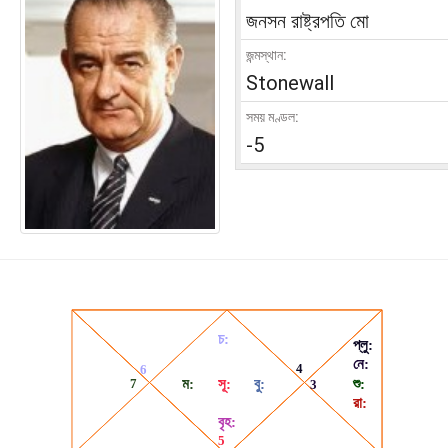
জনসন রাষ্ট্রপতি মো
জন্মস্থান:
Stonewall
সময় মণ্ডল:
-5