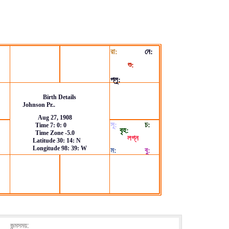
জন্মসময়: