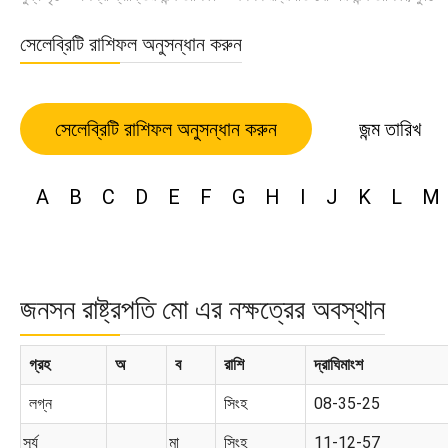
সেলেব্রিটি রাশিফল অনুসন্ধান করুন
সেলেব্রিটি রাশিফল অনুসন্ধান করুন
জন্ম তারিখ
A
B
C
D
E
F
G
H
I
J
K
L
M
জনসন রাষ্ট্রপতি মো এর নক্ষত্রের অবস্থান
গ্রহ
অ
ব
রাশি
দ্রাঘিমাংশ
লগ্ন
সিংহ
08-35-25
সূর্য
মা
সিংহ
11-12-57