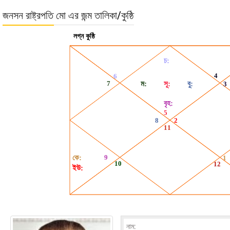
জনসন রাষ্ট্রপতি মো এর জন্ম তালিকা/কুষ্ঠি
নাম: