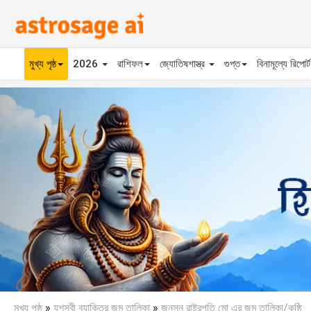
মুখ্য পৃষ্ঠ
2026
রাশিফল
জ্যোতিষশাস্ত্র
গুপ্ত
বিনামূল্যে রিপোর্
Previous
মুখ্য পৃষ্ঠ
»
যশস্বী ব্যাক্তির জন্ম তালিকা
»
জনসন রাষ্ট্রপতি মো এর জন্ম তালিকা/কুষ্ঠি