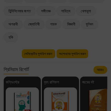
হিন্দিসিনেমার জগত
সঙ্গীতজ্ঞ
সাহিত্য
খেলাধুলা
অপরাধী
জ্যোতিষী
গায়ক
বিজ্ঞানী
ফুটবল
হকি
সেলিব্রেটির সুপারিশ করুন
সংশোধনের সুপারিশ করুন
প্রিমিয়াম রিপোর্ট
আরও
কগ্নিএস্ট্র
বৃহৎ রাশিফল
বছরের বই