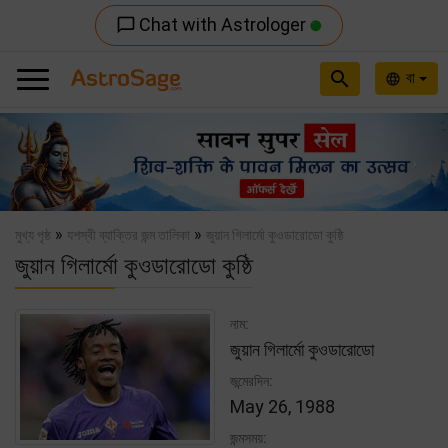
Chat with Astrologer
chat_bubble_outline
search
বা
language
Previous
Nex
»
»
মুখ্য পৃষ্ঠ
যশস্বী ব্যাক্তির জন্ম তালিকা
জুয়ান গিলার্মো কুওডারোডো কুষ্ঠি
জুয়ান গিলার্মো কুওডারোডো কুষ্ঠি
নাম:
জুয়ান গিলার্মো কুওডারোডো
জন্মেরদিন:
May 26, 1988
জন্মসময়: