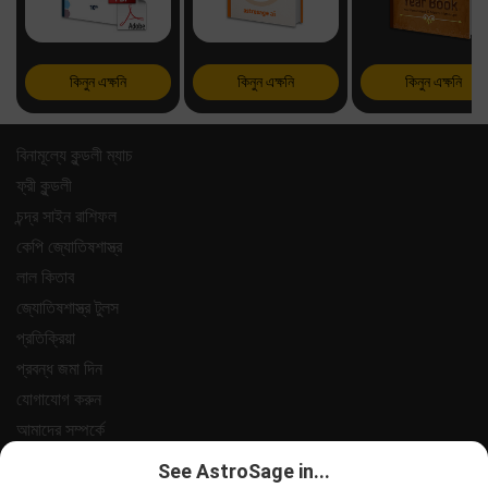
কিনুন এক্ষনি
কিনুন এক্ষনি
কিনুন এক্ষনি
বিনামূল্যে কুন্ডলী ম্যাচ
ফ্রী কুন্ডলী
চন্দ্র সাইন রাশিফল
কেপি জ্যোতিষশাস্ত্র
লাল কিতাব
জ্যোতিষশাস্ত্র টুলস
প্রতিক্রিয়া
প্রবন্ধ জমা দিন
যোগাযোগ করুন
আমাদের সম্পর্কে
পেমেন্ট
See AstroSage in...