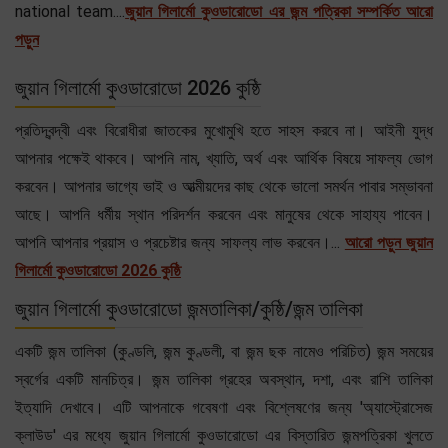
national team....
জুয়ান গিলার্মো কুওডারোডো এর জন্ম পত্রিকা সম্পর্কিত আরো
পড়ুন
জুয়ান গিলার্মো কুওডারোডো 2026 কুষ্ঠি
প্রতিদ্বন্দ্বী এবং বিরোধীরা জাতকের মুখোমুখি হতে সাহস করবে না। আইনী যুদ্ধ
আপনার পক্ষেই থাকবে। আপনি নাম, খ্যাতি, অর্থ এবং আর্থিক বিষয়ে সাফল্য ভোগ
করবেন। আপনার ভাগ্যে ভাই ও আত্মীয়দের কাছ থেকে ভালো সমর্থন পাবার সম্ভাবনা
আছে। আপনি ধর্মীয় স্থান পরিদর্শন করবেন এবং মানুষের থেকে সাহায্য পাবেন।
আপনি আপনার প্রয়াস ও প্রচেষ্টার জন্য সাফল্য লাভ করবেন।...
আরো পড়ুন জুয়ান
গিলার্মো কুওডারোডো 2026 কুষ্ঠি
জুয়ান গিলার্মো কুওডারোডো জন্মতালিকা/কুষ্ঠি/জন্ম তালিকা
একটি জন্ম তালিকা (কুণ্ডলি, জন্ম কুণ্ডলী, বা জন্ম ছক নামেও পরিচিত) জন্ম সময়ের
স্বর্গের একটি মানচিত্র। জন্ম তালিকা গ্রহের অবস্থান, দশা, এবং রাশি তালিকা
ইত্যাদি দেখাবে। এটি আপনাকে গবেষণা এবং বিশ্লেষণের জন্য 'অ্যাস্ট্রোসেজ
ক্লাউড' এর মধ্যে জুয়ান গিলার্মো কুওডারোডো এর বিস্তারিত জন্মপত্রিকা খুলতে