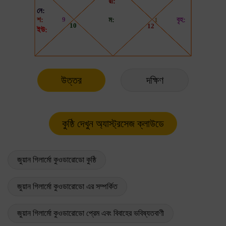
উত্তর
দক্ষিণ
জুয়ান গিলার্মো কুওডারোডো কুষ্ঠি
জুয়ান গিলার্মো কুওডারোডো এর সম্পর্কিত
জুয়ান গিলার্মো কুওডারোডো প্রেম এবং বিবাহের ভবিষ্যতবাণী