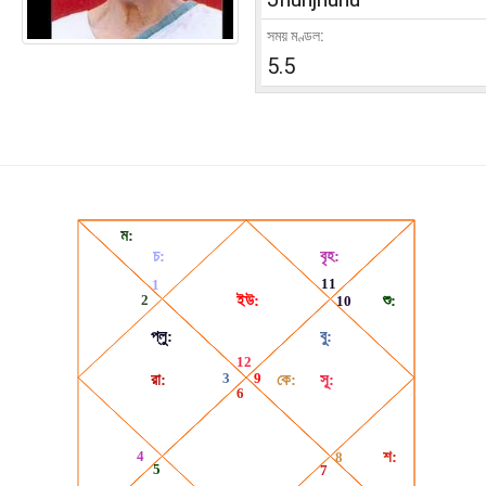
সময় মণ্ডল:
5.5