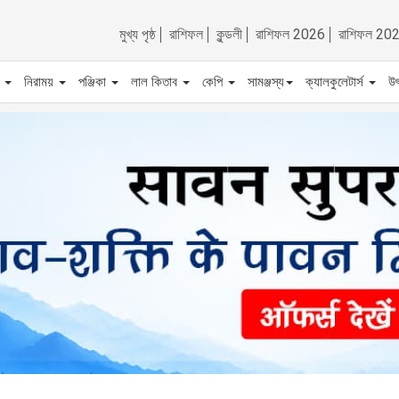
মুখ্য পৃষ্ঠ
রাশিফল
কুন্ডলী
রাশিফল 2026
রাশিফল 20
ট
নিরাময়
পঞ্জিকা
লাল কিতাব
কেপি
সামঞ্জস্য
ক্যালকুলেটার্স
উ