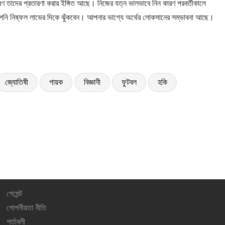
ণ তাদের প্রতারণা করার ইঙ্গিত আছে। নিজের যত্ন ভালভাবে নিন কারণ পরবর্তীকালে
পনি নিষ্ফল লাভের দিকে ঝুঁকবেন। আপনার ভাগ্যে অর্থের লোকসানের সম্ভাবনা আছে।
জ্যোতিষী
গায়ক
বিজ্ঞানী
ফুটবল
হকি
পেমেন্ট
গোপনীয়তা নীতি
শর্তাবলী