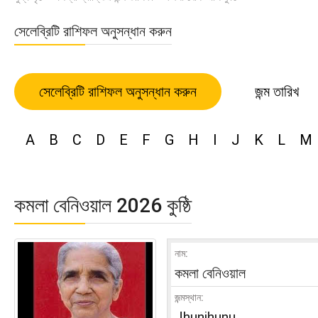
সেলেব্রিটি রাশিফল অনুসন্ধান করুন
সেলেব্রিটি রাশিফল অনুসন্ধান করুন
জন্ম তারিখ
A
B
C
D
E
F
G
H
I
J
K
L
M
কমলা বেনিওয়াল 2026 কুষ্ঠি
নাম:
কমলা বেনিওয়াল
জন্মস্থান:
Jhunjhunu