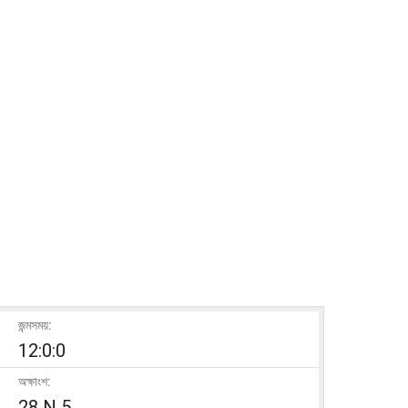
জন্মসময়:
12:0:0
অক্ষাংশ:
28 N 5