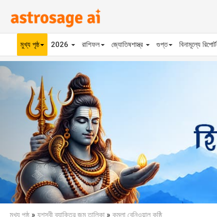
মুখ্য পৃষ্ঠ
2026
রাশিফল
জ্যোতিষশাস্ত্র
গুপ্ত
বিনামূল্যে রিপোর্
Previous
মুখ্য পৃষ্ঠ
»
যশস্বী ব্যাক্তির জন্ম তালিকা
»
কমলা বেনিওয়াল কুষ্ঠি