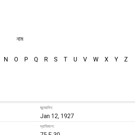
নাম
N
O
P
Q
R
S
T
U
V
W
X
Y
Z
জন্মেরদিন:
Jan 12, 1927
দ্রাঘিমাংশ:
75 E 30