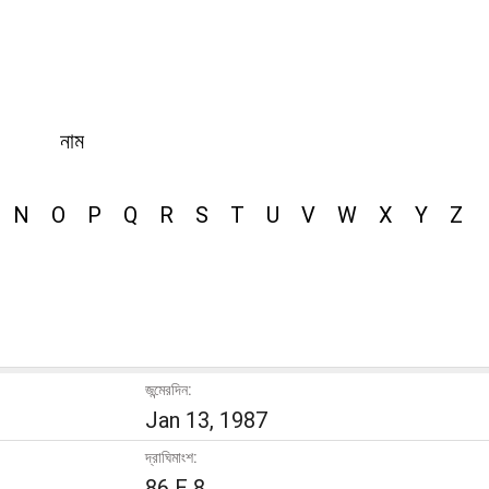
নাম
N
O
P
Q
R
S
T
U
V
W
X
Y
Z
জন্মেরদিন:
Jan 13, 1987
দ্রাঘিমাংশ:
86 E 8