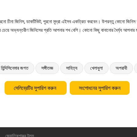
রনো চীনা জিনিস, ডাকটিকিট, পুরনো মুদ্রা এইসব একত্রিত করবেন। উপরন্তু কোনো জিনিস 
চেয়ে অভ্যন্তরীণ জিনিসের প্রতি আপনার শখ বেশি। কোনো কিছু বানানোর ধৈর্য্য আপনার
হিন্দিসিনেমার জগত
সঙ্গীতজ্ঞ
সাহিত্য
খেলাধুলা
অপরাধী
সেলিব্রেটির সুপারিশ করুন
সংশোধনের সুপারিশ করুন
জ্যোতিষশাস্ত্র টুলস