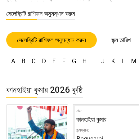
সেলেব্রিটি রাশিফল অনুসন্ধান করুন
সেলেব্রিটি রাশিফল অনুসন্ধান করুন
জন্ম তারিখ
A
B
C
D
E
F
G
H
I
J
K
L
M
কানহাইয়া কুমার 2026 কুষ্ঠি
নাম:
কানহাইয়া কুমার
জন্মস্থান:
Begusarai