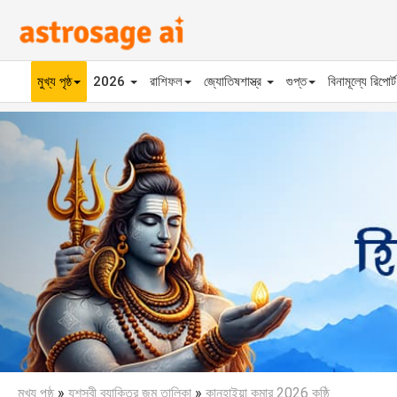
মুখ্য পৃষ্ঠ
2026
রাশিফল
জ্যোতিষশাস্ত্র
গুপ্ত
বিনামূল্যে রিপোর্
Previous
মুখ্য পৃষ্ঠ
»
যশস্বী ব্যাক্তির জন্ম তালিকা
»
কানহাইয়া কুমার 2026 কুষ্ঠি