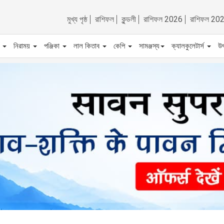
মুখ্য পৃষ্ঠ
রাশিফল
কুন্ডলী
রাশিফল 2026
রাশিফল 20
ট
নিরাময়
পঞ্জিকা
লাল কিতাব
কেপি
সামঞ্জস্য
ক্যালকুলেটার্স
উ