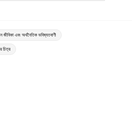
রসন জীবিকা এবং অর্থনৈতিক ভবিষ্যতবাণী
র চিত্র