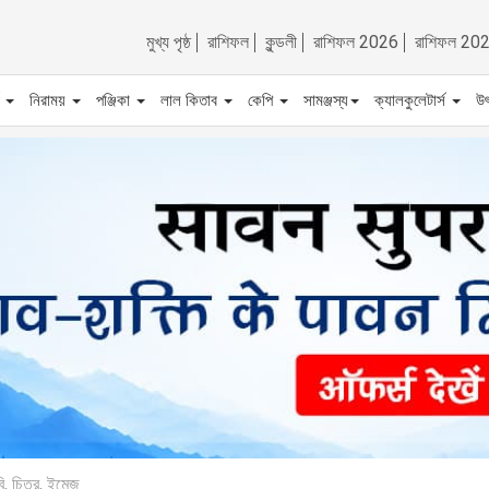
মুখ্য পৃষ্ঠ
রাশিফল
কুন্ডলী
রাশিফল 2026
রাশিফল 20
ট
নিরাময়
পঞ্জিকা
লাল কিতাব
কেপি
সামঞ্জস্য
ক্যালকুলেটার্স
উ
ি, চিত্র, ইমেজ