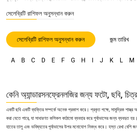
সেলেব্রিটি রাশিফল অনুসন্ধান করুন
সেলেব্রিটি রাশিফল অনুসন্ধান করুন
জন্ম তারিখ
A
B
C
D
E
F
G
H
I
J
K
L
M
কেনি অ্যান্ডারসনফ্রেনলজির জন্য ফটো, ছবি, চিত
একটি ছবি একটি ব্যক্তির সম্পর্কে অনেক প্রকাশ করে। প্রকৃত পক্ষে, সামুদ্রিক শাস্ত্র
করা যেতে পারে, যা সাধারণত কপিকল কাঠামো ব্যবহার করে পূর্বাভাসের জন্য ব্যবহৃত হয়।
হাতের তালু এবং ভবিষ্যতের পূর্বাভাসের উপর মনোযোগ নিবদ্ধ করে। হস্ত রেখা বেশি জন