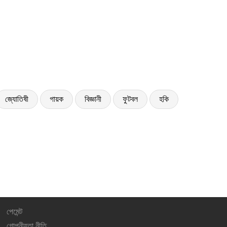
জ্যোতিষী
গায়ক
বিজ্ঞানী
ফুটবল
হকি
পেমেন্ট
গোপনীয়তা নীতি