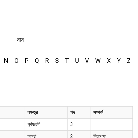
নাম
N
O
P
Q
R
S
T
U
V
W
X
Y
Z
নক্ষত্র
পদ
সম্পর্ক
পূর্বফল্গুনী
3
আর্দ্রা
2
নিরপেক্ষ