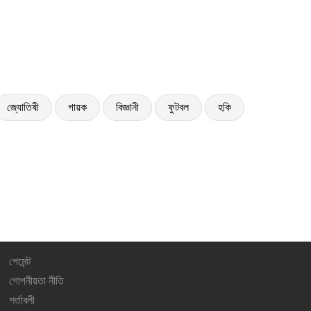
জ্যোতিষী
গায়ক
বিজ্ঞানী
ফুটবল
হকি
পেমেন্ট
গোপনীয়তা নীতি
শর্তাবলী