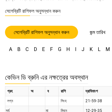
সেলেব্রিটি রাশিফল অনুসন্ধান করুন
সেলেব্রিটি রাশিফল অনুসন্ধান করুন
জন্ম তারিখ
A
B
C
D
E
F
G
H
I
J
K
L
M
কেভিন ডি ব্রুনি এর নক্ষত্রের অবস্থান
গ্রহ
অ
ব
রাশি
দ্রাঘিমাংশ
লগ্ন
সিংহ
21-59-38
সূর্য
মা
মিথুন
12-29-35