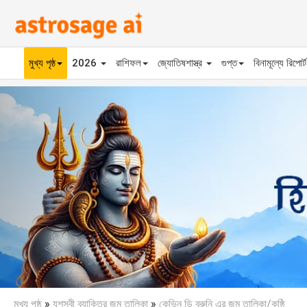
মুখ্য পৃষ্ঠ
2026
রাশিফল
জ্যোতিষশাস্ত্র
গুপ্ত
বিনামূল্যে রিপোর্
Previous
মুখ্য পৃষ্ঠ
»
যশস্বী ব্যাক্তির জন্ম তালিকা
»
কেভিন ডি ব্রুনি এর জন্ম তালিকা/কুষ্ঠি