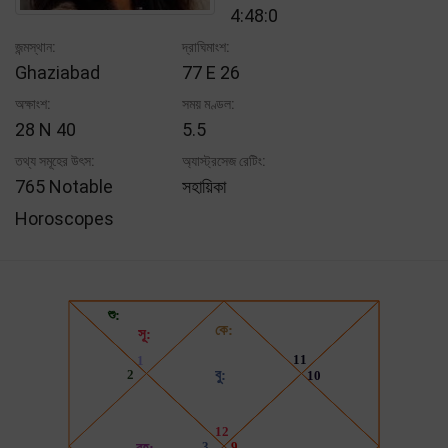
4:48:0
জন্মস্থান:
দ্রাঘিমাংশ:
Ghaziabad
77 E 26
অক্ষাংশ:
সময় মণ্ডল:
28 N 40
5.5
তথ্য সমূহের উৎস:
অ্যাস্ট্রসেজ রেটিং:
765 Notable
সহায়িকা
Horoscopes