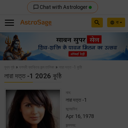
Chat with Astrologer
chat_bubble_outline
search
বা
language
Previous
Nex
»
»
মুখ্য পৃষ্ঠ
যশস্বী ব্যাক্তির জন্ম তালিকা
লারা দত্ত -1 কুষ্ঠি
লারা দত্ত -1 2026 কুষ্ঠি
নাম:
লারা দত্ত -1
জন্মেরদিন:
Apr 16, 1978
জন্মসময়: