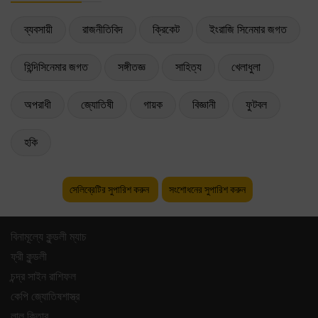
ব্যবসায়ী
রাজনীতিবিদ
ক্রিকেট
ইংরাজি সিনেমার জগত
হিন্দিসিনেমার জগত
সঙ্গীতজ্ঞ
সাহিত্য
খেলাধুলা
অপরাধী
জ্যোতিষী
গায়ক
বিজ্ঞানী
ফুটবল
হকি
সেলিব্রেটির সুপারিশ করুন
সংশোধনের সুপারিশ করুন
বিনামূল্যে কুন্ডলী ম্যাচ
ফ্রী কুন্ডলী
চন্দ্র সাইন রাশিফল
কেপি জ্যোতিষশাস্ত্র
লাল কিতাব