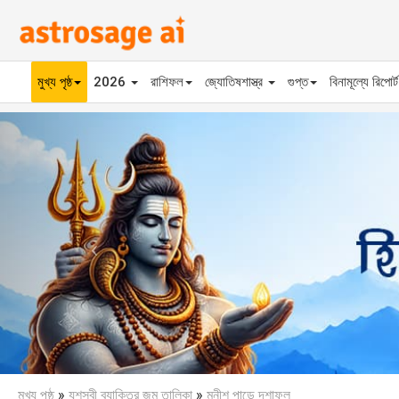
মুখ্য পৃষ্ঠ
2026
রাশিফল
জ্যোতিষশাস্ত্র
গুপ্ত
বিনামূল্যে রিপোর্
Previous
মুখ্য পৃষ্ঠ
»
যশস্বী ব্যাক্তির জন্ম তালিকা
»
মনীশ পান্ডে দশাফল