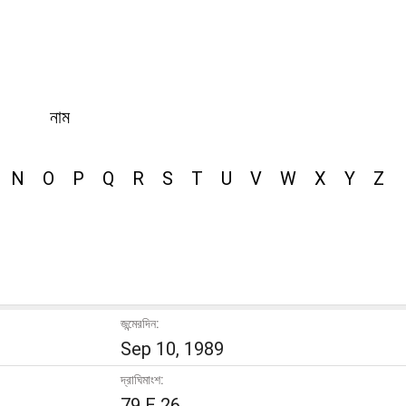
নাম
N
O
P
Q
R
S
T
U
V
W
X
Y
Z
জন্মেরদিন:
Sep 10, 1989
দ্রাঘিমাংশ:
79 E 26