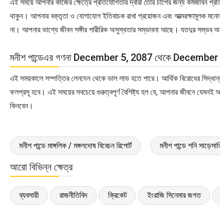
এই সময়ে আপনার কাজের ক্ষেত্রে প্রতিযোগিতার দ্বারা তৈরি চাপের জন্য কর্মজীবন প
থাকুন। আপনার বক্তৃতা ও যোগাযোগ ইতিবাচক রাখা প্রয়োজন এবং আত্মরক্ষামূলক মনো
না। আপনার ভাগ্যে জীবন সঙ্গীর শারীরিক অসুস্থতার সম্ভাবনা আছে। যতদুর সম্ভব অ
মনীশ পান্ডেএর গণনা December 5, 2087 থেকে December
এই সময়কালে সম্পত্তির লেনদেন থেকে ভাল লাভ হতে পারে। আর্থিক বিরোধের সিদ্ধান্
ফলপ্রসূ হবে। এই সময়ের সবচেয়ে গুরুত্বপূর্ণ বৈশিষ্ট্য হল যে, আপনার জীবনে যে
কিনবেন।
মনীশ পান্ডে মাঙ্গলিক / মঙ্গলদোষ বিবেচন রিপোর্ট
মনীশ পান্ডে শনি সাড়েসাতি
আরো বিভিন্ন ক্ষেত্র
ব্যবসায়ী
রাজনীতিবিদ
ক্রিকেট
ইংরাজি সিনেমার জগত