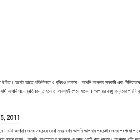
চিত। তবেই তাতে গতিশীলতা ও বৃদ্ধিও থাকবে। আপনি আপনার সহকর্মী এবং সিনিয়ারদের 
ি আপনি পদোন্নতি চান তাহলে তা অবশ্যই পেয়ে যাবেন। আপনার বন্ধু বান্ধবের পরিধি ব
 5, 2011
ে আসবে। এটা আপনার জন্য সবচেয়ে সেরা সময় যখন আপনি আপনার প্রচেষ্টার জন্য প্রশংসা 
য় রাখতে সক্ষম হবেন। আপনি যোগাযোগের মাধ্যমে খুব ভাল একটি খবর পাবেন। আপনার গতি ধ