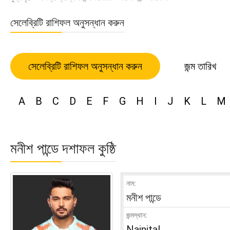
সেলেব্রিটি রাশিফল অনুসন্ধান করুন
সেলেব্রিটি রাশিফল অনুসন্ধান করুন
জন্ম তারিখ
A
B
C
D
E
F
G
H
I
J
K
L
M
মনীশ পান্ডে দশাফল কুষ্ঠি
নাম:
মনীশ পান্ডে
জন্মস্থান:
Nainital