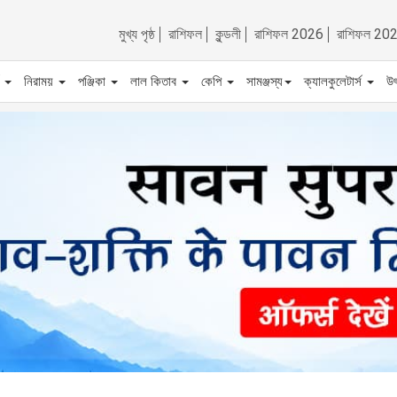
মুখ্য পৃষ্ঠ
রাশিফল
কুন্ডলী
রাশিফল 2026
রাশিফল 20
ট
নিরাময়
পঞ্জিকা
লাল কিতাব
কেপি
সামঞ্জস্য
ক্যালকুলেটার্স
উ