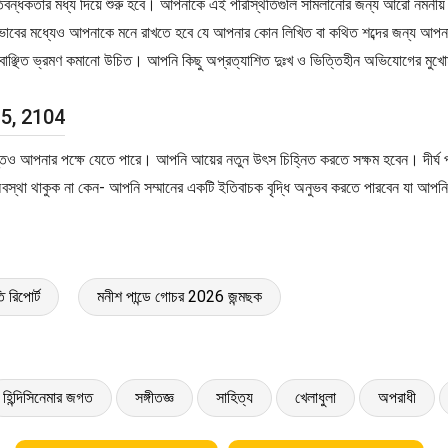
্রতিবন্ধকতার মধ্য দিয়ে শুরু হবে। আপনাকে এই পরিস্থিতিগুলি সামলানোর জন্য আরো নমনীয
ভাবের মধ্যেও আপনাকে মনে রাখতে হবে যে আপনার কোন লিখিত বা কথিত শব্দের জন্য আপনাক
বাঞ্ছিত ভ্রমণ কমানো উচিত। আপনি কিছু অপ্রত্যাশিত দুঃখ ও ভিত্তিহীন অভিযোগের মুখো
 5, 2104
তও আপনার পক্ষে যেতে পারে। আপনি আয়ের নতুন উৎস চিহ্নিত করতে সক্ষম হবেন। দীর্ঘ প্
মনই অবস্থা থাকুক না কেন- আপনি সম্মানের একটি ইতিবাচক বৃদ্ধি অনুভব করতে পারবেন যা
 রিপোর্ট
মনীশ পান্ডে গোচর 2026 জন্মছক
হিন্দিসিনেমার জগত
সঙ্গীতজ্ঞ
সাহিত্য
খেলাধুলা
অপরাধী