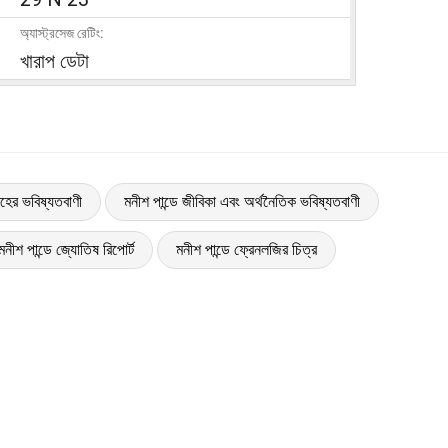
অ্যাস্ট্রসেজ রেটিং:
খারাপ ডেটা
াহের ভবিষ্যতবাণী
মনীশ পান্ডে জীবিকা এবং অর্থনৈতিক ভবিষ্যতবাণী
মনীশ পান্ডে জ্যোতিষ রিপোর্ট
মনীশ পান্ডে ফ্রেনলজির চিত্র