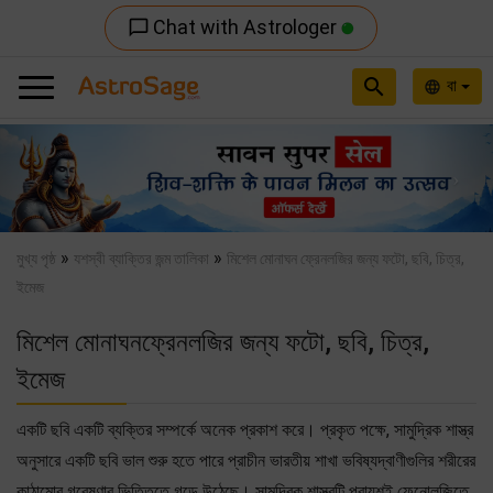
Chat with Astrologer
chat_bubble_outline
search
বা
language
Previous
Nex
»
»
মুখ্য পৃষ্ঠ
যশস্বী ব্যাক্তির জন্ম তালিকা
মিশেল মোনাঘন ফ্রেনলজির জন্য ফটো, ছবি, চিত্র,
ইমেজ
মিশেল মোনাঘনফ্রেনলজির জন্য ফটো, ছবি, চিত্র,
ইমেজ
একটি ছবি একটি ব্যক্তির সম্পর্কে অনেক প্রকাশ করে। প্রকৃত পক্ষে, সামুদ্রিক শাস্ত্র
অনুসারে একটি ছবি ভাল শুরু হতে পারে প্রাচীন ভারতীয় শাখা ভবিষ্যদ্বাণীগুলির শরীরের
কাঠামোর গবেষণার ভিত্তিতে গড়ে উঠেছে। সামুদ্রিক শাস্ত্রটি প্রায়শই ফেনোলজিতে