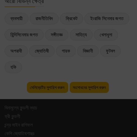
আরো বিভিন্ন ক্ষেত্র
ব্যবসায়ী
রাজনীতিবিদ
ক্রিকেট
ইংরাজি সিনেমার জগত
হিন্দিসিনেমার জগত
সঙ্গীতজ্ঞ
সাহিত্য
খেলাধুলা
অপরাধী
জ্যোতিষী
গায়ক
বিজ্ঞানী
ফুটবল
হকি
সেলিব্রেটির সুপারিশ করুন
সংশোধনের সুপারিশ করুন
বিনামূল্যে কুন্ডলী ম্যাচ
ফ্রী কুন্ডলী
চন্দ্র সাইন রাশিফল
কেপি জ্যোতিষশাস্ত্র