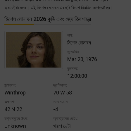
অ্যাস্ট্রোসেজে। এই মিশেল মোনাঘন এর ছবি বিভাগ নিয়মিত আপডেট হয়।
মিশেল মোনাঘন 2026 কুষ্ঠি এবং জ্যোতিষশাস্ত্র
নাম:
মিশেল মোনাঘন
জন্মেরদিন:
Mar 23, 1976
জন্মসময়:
12:00:00
জন্মস্থান:
দ্রাঘিমাংশ:
Winthrop
70 W 58
অক্ষাংশ:
সময় মণ্ডল:
42 N 22
-4
তথ্য সমূহের উৎস:
অ্যাস্ট্রসেজ রেটিং:
Unknown
খারাপ ডেটা