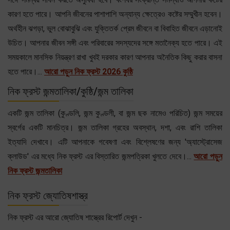
কারণ হতে পারে। আপনি জীবনের পাশাপাশি অন্যান্য ক্ষেত্রেও কষ্টের সম্মুখীন হবেন।
অর্থহীন ঝগড়া, ভুল বোঝাবুঝি এবং যুক্তিতর্ক প্রেম জীবনে বা বিবাহিত জীবনে এড়ানোই
উচিত। আপনার জীবন সঙ্গী এবং পরিবারের সদস্যদের সঙ্গে মতানৈক্য হতে পারে। এই
সময়কালে মানসিক নিয়ন্ত্রণ রাখা খুবই দরকার কারণ আপনার অনৈতিক কিছু করার বাসনা
হতে পারে।...
আরো পড়ুন নিক ফ্রস্ট 2026 কুষ্ঠি
নিক ফ্রস্ট জন্মতালিকা/কুষ্ঠি/জন্ম তালিকা
একটি জন্ম তালিকা (কুণ্ডলি, জন্ম কুণ্ডলী, বা জন্ম ছক নামেও পরিচিত) জন্ম সময়ের
স্বর্গের একটি মানচিত্র। জন্ম তালিকা গ্রহের অবস্থান, দশা, এবং রাশি তালিকা
ইত্যাদি দেখাবে। এটি আপনাকে গবেষণা এবং বিশ্লেষণের জন্য 'অ্যাস্ট্রোসেজ
ক্লাউড' এর মধ্যে নিক ফ্রস্ট এর বিস্তারিত জন্মপত্রিকা খুলতে দেবে।...
আরো পড়ুন
নিক ফ্রস্ট জন্মতালিকা
নিক ফ্রস্ট জ্যোতিষশাস্ত্র
নিক ফ্রস্ট এর আরো জ্যোতিষ শাস্ত্রের রিপোর্ট দেখুন -