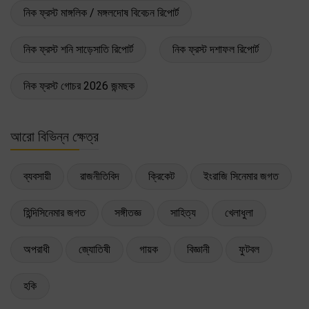
নিক ফ্রস্ট মাঙ্গলিক / মঙ্গলদোষ বিবেচন রিপোর্ট
নিক ফ্রস্ট শনি সাড়েসাতি রিপোর্ট
নিক ফ্রস্ট দশাফল রিপোর্ট
নিক ফ্রস্ট গোচর 2026 জন্মছক
আরো বিভিন্ন ক্ষেত্র
ব্যবসায়ী
রাজনীতিবিদ
ক্রিকেট
ইংরাজি সিনেমার জগত
হিন্দিসিনেমার জগত
সঙ্গীতজ্ঞ
সাহিত্য
খেলাধুলা
অপরাধী
জ্যোতিষী
গায়ক
বিজ্ঞানী
ফুটবল
হকি