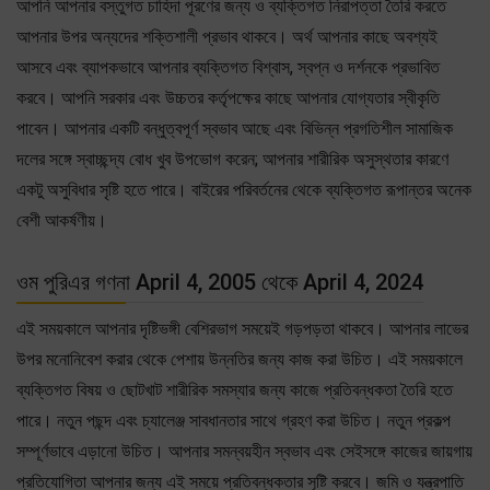
আপনি আপনার বস্তুগত চাহিদা পূরণের জন্য ও ব্যক্তিগত নিরাপত্তা তৈরি করতে
আপনার উপর অন্যদের শক্তিশালী প্রভাব থাকবে। অর্থ আপনার কাছে অবশ্যই
আসবে এবং ব্যাপকভাবে আপনার ব্যক্তিগত বিশ্বাস, স্বপ্ন ও দর্শনকে প্রভাবিত
করবে। আপনি সরকার এবং উচ্চতর কর্তৃপক্ষের কাছে আপনার যোগ্যতার স্বীকৃতি
পাবেন। আপনার একটি বন্ধুত্বপূর্ণ স্বভাব আছে এবং বিভিন্ন প্রগতিশীল সামাজিক
দলের সঙ্গে স্বাচ্ছন্দ্য বোধ খুব উপভোগ করেন; আপনার শারীরিক অসুস্থতার কারণে
একটু অসুবিধার সৃষ্টি হতে পারে। বাইরের পরিবর্তনের থেকে ব্যক্তিগত রূপান্তর অনেক
বেশী আকর্ষণীয়।
ওম পুরিএর গণনা April 4, 2005 থেকে April 4, 2024
এই সময়কালে আপনার দৃষ্টিভঙ্গী বেশিরভাগ সময়েই গড়পড়তা থাকবে। আপনার লাভের
উপর মনোনিবেশ করার থেকে পেশায় উন্নতির জন্য কাজ করা উচিত। এই সময়কালে
ব্যক্তিগত বিষয় ও ছোটখাট শারীরিক সমস্যার জন্য কাজে প্রতিবন্ধকতা তৈরি হতে
পারে। নতুন পছন্দ এবং চ্যালেঞ্জ সাবধানতার সাথে গ্রহণ করা উচিত। নতুন প্রকল্প
সম্পূর্ণভাবে এড়ানো উচিত। আপনার সমন্বয়হীন স্বভাব এবং সেইসঙ্গে কাজের জায়গায়
প্রতিযোগিতা আপনার জন্য এই সময়ে প্রতিবন্ধকতার সৃষ্টি করবে। জমি ও যন্ত্রপাতি