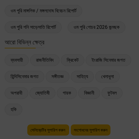
ওম পুরি মাঙ্গলিক / মঙ্গলদোষ বিবেচন রিপোর্ট
ওম পুরি শনি সাড়েসাতি রিপোর্ট
ওম পুরি গোচর 2026 জন্মছক
আরো বিভিন্ন ক্ষেত্র
ব্যবসায়ী
রাজনীতিবিদ
ক্রিকেট
ইংরাজি সিনেমার জগত
হিন্দিসিনেমার জগত
সঙ্গীতজ্ঞ
সাহিত্য
খেলাধুলা
অপরাধী
জ্যোতিষী
গায়ক
বিজ্ঞানী
ফুটবল
হকি
সেলিব্রেটির সুপারিশ করুন
সংশোধনের সুপারিশ করুন