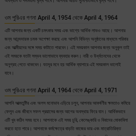
অবস্থান ও পদমর্যাদা বৃদ্ধি পাবে। আপনার আয়ও সুনিশ্চিতভাবে বৃদ্ধি পাবে।
ওম পুরিএর গণনা April 4, 1954 থেকে April 4, 1964
এটি আপনার জন্য একটি চমৎকার সময় এবং ভাগ্যে আর্থিক লাভও আছে। আপনার
জন্য আনন্দদায়ক চমক অপেক্ষা করছে এবং আপনি বিভিন্ন অনুষ্ঠানের মাধ্যমে পরিবার
এবং আত্মীয়দের সঙ্গে সময় কাটাতে পারবেন। এই সময়কাল আপনার জন্য অনুকূল তাই
এই সময়কে যতটা সম্ভব ভালোভাবে ব্যবহার করুন। নারী ও উর্ধ্বতনদের থেকে
অনুগ্রহ পেতে থাকবেন। যতদূর মনে হয় আর্থিক ব্যাপারে এই সময়কাল ভালোই
যাবে।
ওম পুরিএর গণনা April 4, 1964 থেকে April 4, 1971
আপনি আত্মতুষ্টির এবং অলস মনোভাব এড়িয়ে চলুন, আপনার আকর্ষণীয় ক্ষমতাও কমিয়ে
ফেলুন এবং জীবনে সফল প্রয়াসের জন্য আগের অবস্থায় ফিরে যান। আর্থিকভাবে
এটি খুব কঠিন সময় হবে। আপনাকে এই সময় চুরি, কেলেঙ্কারি ও বিবাদের মোকাবিলা
করতে হতে পারে। আপনাকে কর্মক্ষেত্রে বাড়তি কাজের ভার এবং মাত্রাতিরিক্ত