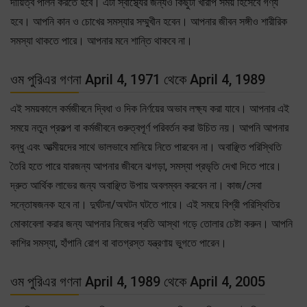
দায়িত্ব পালন করতে হবে। এটা স্বাস্থ্যের জন্যও কিছুটা খারাপ সময় হিসেবে গণ্য
হবে। আপনি কান ও চোখের সমস্যার সম্মুখীন হবেন। আপনার জীবন সঙ্গীও শারীরিক
সমস্যা থাকতে পারে। আপনার মনে শান্তি থাকবে না।
ওম পুরিএর গণনা April 4, 1971 থেকে April 4, 1989
এই সময়কালে কর্মজীবনে দ্বিধা ও দিক নির্ণয়ের অভাব লক্ষ্য করা যাবে। আপনার এই
সময়ে নতুন প্রকল্প বা কর্মজীবনে গুরুত্বপূর্ণ পরিবর্তন করা উচিত নয়। আপনি আপনার
বন্ধু এবং আত্মীয়দের সাথে ভালভাবে মানিয়ে নিতে পারবেন না। অবাঞ্ছিত পরিস্থিতি
তৈরি হতে পারে যারজন্য আপনার জীবনে ঝগড়া, সমস্যা প্রভৃতি দেখা দিতে পারে।
দ্রুত আর্থিক লাভের জন্য অবাঞ্ছিত উপায় অবলম্বন করবেন না। কাজ/সেবা
সন্তোষজনক হবে না। দুর্ঘটনা/অঘটন ঘটতে পারে। এই সময়ে বিশ্রী পরিস্থিতির
মোকাবেলা করার জন্য আপনার নিজের প্রতি আস্থা গড়ে তোলার চেষ্টা করুন। আপনি
কাশির সমস্যা, হাঁপানি রোগ বা বাতগ্রস্ত যন্ত্রণায় ভুগতে পারেন।
ওম পুরিএর গণনা April 4, 1989 থেকে April 4, 2005