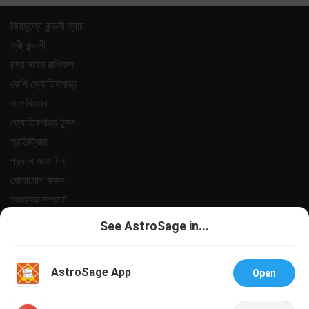
বিনামূল্যে কুন্ডলী ম্যাচ
ফ্রী কুন্ডলী
চন্দ্র সাইন রাশিফল
কেপি জ্যোতিষশাস্ত্র
লাল কিতাব
জ্যোতিষশাস্ত্র টুলস
প্রতিক্রিয়া
প্রবন্ধ জমা দিন
যোগাযোগ করুন
আমাদের সম্পর্কে
পেমেন্ট
See AstroSage in...
গোপনীয়তা নীতি
শর্তাবলী
AstroSage App
Open
সহায়তা
চাকরি@অ্যাস্ট্রোসেজ