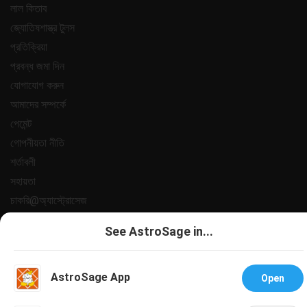
লাল কিতাব
জ্যোতিষশাস্ত্র টুলস
প্রতিক্রিয়া
প্রবন্ধ জমা দিন
যোগাযোগ করুন
আমাদের সম্পর্কে
পেমেন্ট
গোপনীয়তা নীতি
শর্তাবলী
সহায়তা
চাকরি@অ্যাস্ট্রোসেজ
All copyrights reserved 2025
AstroSage.com
.
See AstroSage in...
AstroSage App
Open