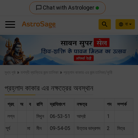
Chat with Astrologer
chat_bubble_outline
search
বা
language
Previous
Nex
»
»
মুখ্য পৃষ্ঠ
যশস্বী ব্যাক্তির জন্ম তালিকা
প্রহ্লাদ কাকার এর জন্ম তালিকা/কুষ্ঠি
প্রহ্লাদ কাকার এর নক্ষত্রের অবস্থান
গ্রহ
অ
ব
রাশি
দ্রাঘিমাংশ
নক্ষত্র
পদ
সম্পর্ক
লগ্ন
মিথুন
06-53-51
আর্দ্রা
1
সূর্য
মা
মীন
09-54-05
উত্তর ভাদ্রপদ
2
মিত্র