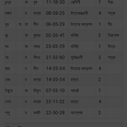
চন্দ্র
মা
বৃষ
11-18-30
রোহিণী
1
উচ্চ
মঙ্গল
ব
কন্যা
08-28-25
উত্তরফল্গুনী
4
শত্রু
বুধ
অ
মা
মীন
06-05-29
উত্তর ভাদ্রপদ
1
নীচ
বৃঃ
মা
কুম্ভ
02-26-41
ধনিষ্ঠা
3
নিরপেক্ষ
শুঃ
মা
মকর
25-03-29
ধনিষ্ঠা
1
মিত্র
শঃ
ব
সিংহ
21-32-60
পূর্বফল্গুনী
3
শত্রু
রাহু
ব
মীন
14-35-34
উত্তর ভাদ্রপদ
4
কেঃ
ব
কন্যা
14-35-34
হস্তা
2
ইয়ুরে
মা
মিথুন
07-53-10
আর্দ্রা
1
নেপ
ব
কন্যা
23-11-22
হস্তা
4
প্লু
ব
কর্কট
22-50-28
অশ্লেষা
2