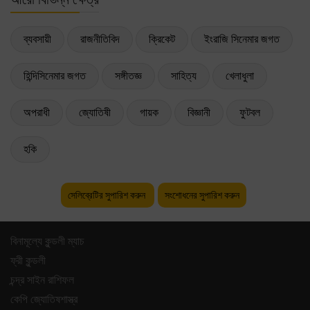
ব্যবসায়ী
রাজনীতিবিদ
ক্রিকেট
ইংরাজি সিনেমার জগত
হিন্দিসিনেমার জগত
সঙ্গীতজ্ঞ
সাহিত্য
খেলাধুলা
অপরাধী
জ্যোতিষী
গায়ক
বিজ্ঞানী
ফুটবল
হকি
সেলিব্রেটির সুপারিশ করুন
সংশোধনের সুপারিশ করুন
বিনামূল্যে কুন্ডলী ম্যাচ
ফ্রী কুন্ডলী
চন্দ্র সাইন রাশিফল
কেপি জ্যোতিষশাস্ত্র