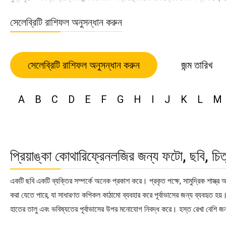
সেলেব্রিটি রাশিফল অনুসন্ধান করুন
সেলেব্রিটি রাশিফল অনুসন্ধান করুন
জন্ম তারিখ
A
B
C
D
E
F
G
H
I
J
K
L
M
প্রিয়াঙ্কা কোথারিফ্রেনলজির জন্য ফটো, ছবি, চি
একটি ছবি একটি ব্যক্তির সম্পর্কে অনেক প্রকাশ করে। প্রকৃত পক্ষে, সামুদ্রিক শাস্ত্র
করা যেতে পারে, যা সাধারণত কপিকল কাঠামো ব্যবহার করে পূর্বাভাসের জন্য ব্যবহৃত হয়।
হাতের তালু এবং ভবিষ্যতের পূর্বাভাসের উপর মনোযোগ নিবদ্ধ করে। হস্ত রেখা বেশি জন