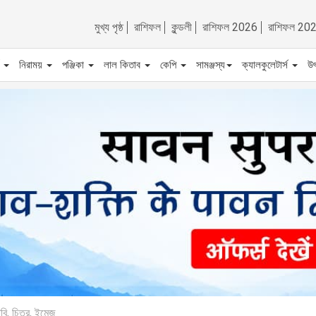
মুখ্য পৃষ্ঠ
রাশিফল
কুন্ডলী
রাশিফল 2026
রাশিফল 20
ট
নিরাময়
পঞ্জিকা
লাল কিতাব
কেপি
সামঞ্জস্য
ক্যালকুলেটার্স
উ
বি, চিত্র, ইমেজ