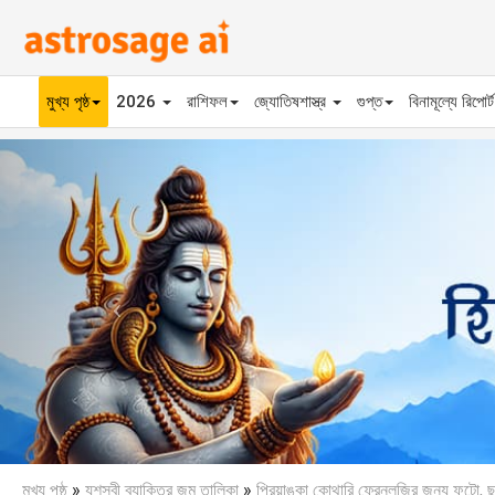
মুখ্য পৃষ্ঠ
2026
রাশিফল
জ্যোতিষশাস্ত্র
গুপ্ত
বিনামূল্যে রিপোর্
Previous
মুখ্য পৃষ্ঠ
»
যশস্বী ব্যাক্তির জন্ম তালিকা
»
প্রিয়াঙ্কা কোথারি ফ্রেনলজির জন্য ফটো, ছ