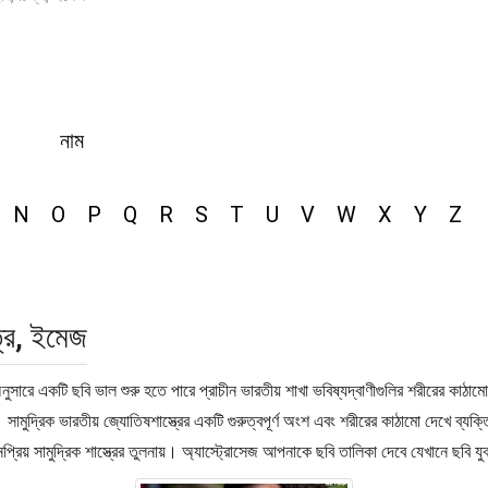
নাম
N
O
P
Q
R
S
T
U
V
W
X
Y
Z
ত্র, ইমেজ
 অনুসারে একটি ছবি ভাল শুরু হতে পারে প্রাচীন ভারতীয় শাখা ভবিষ্যদ্বাণীগুলির শরীরের কাঠ
 সামুদ্রিক ভারতীয় জ্যোতিষশাস্ত্রের একটি গুরুত্বপূর্ণ অংশ এবং শরীরের কাঠামো দেখে ব্য
প্রিয় সামুদ্রিক শাস্ত্রের তুলনায়। অ্যাস্ট্রোসেজ আপনাকে ছবি তালিকা দেবে যেখানে ছবি