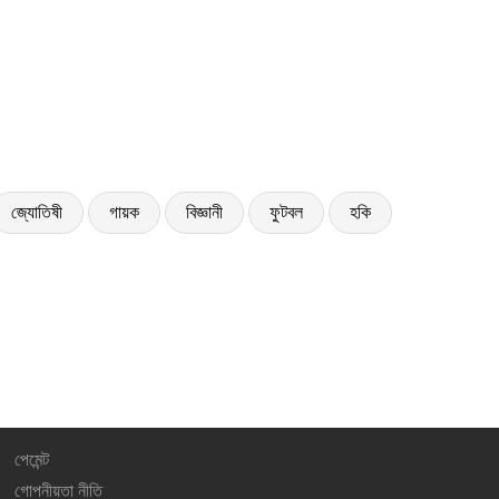
জ্যোতিষী
গায়ক
বিজ্ঞানী
ফুটবল
হকি
পেমেন্ট
গোপনীয়তা নীতি