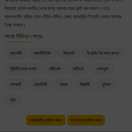
আপনাকে আকর্ষিত করবে, তা সেটা স্থলপথ, জলপথ বা আকাশপথেই হোক না কেন।
ক্রিকেট, ফুটবল জাতীয় খেলার জন্য আপনার সময় খুবই কম থাকবে। তবে,
আভ্যন্তরীণ ক্রীড়া যেমন টেবিল-টেনিস, কেরম, ব্যাডমিন্টন ইত্যাদি খেলায় আপনার
ইচ্ছে থাকবে।
আরো বিভিন্ন ক্ষেত্র
ব্যবসায়ী
রাজনীতিবিদ
ক্রিকেট
ইংরাজি সিনেমার জগত
হিন্দিসিনেমার জগত
সঙ্গীতজ্ঞ
সাহিত্য
খেলাধুলা
অপরাধী
জ্যোতিষী
গায়ক
বিজ্ঞানী
ফুটবল
হকি
সেলিব্রেটির সুপারিশ করুন
সংশোধনের সুপারিশ করুন