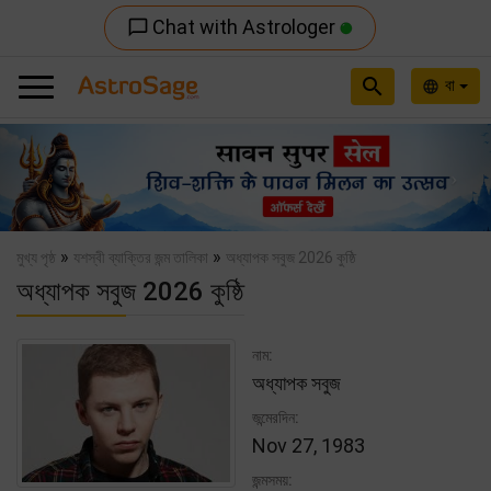
Chat with Astrologer
chat_bubble_outline
search
বা
language
Previous
Nex
»
»
মুখ্য পৃষ্ঠ
যশস্বী ব্যাক্তির জন্ম তালিকা
অধ্যাপক সবুজ 2026 কুষ্ঠি
অধ্যাপক সবুজ 2026 কুষ্ঠি
নাম:
অধ্যাপক সবুজ
জন্মেরদিন:
Nov 27, 1983
জন্মসময়: