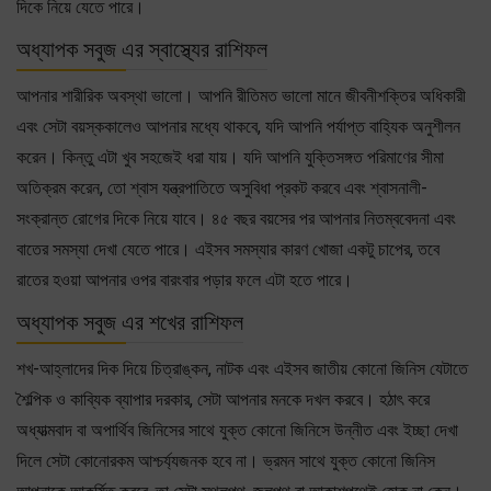
দিকে নিয়ে যেতে পারে।
অধ্যাপক সবুজ এর স্বাস্থ্যের রাশিফল
আপনার শারীরিক অবস্থা ভালো। আপনি রীতিমত ভালো মানে জীবনীশক্তির অধিকারী
এবং সেটা বয়স্ককালেও আপনার মধ্যে থাকবে, যদি আপনি পর্যাপ্ত বাহ্যিক অনুশীলন
করেন। কিন্তু এটা খুব সহজেই ধরা যায়। যদি আপনি যুক্তিসঙ্গত পরিমাণের সীমা
অতিক্রম করেন, তো শ্বাস যন্ত্রপাতিতে অসুবিধা প্রকট করবে এবং শ্বাসনালী-
সংক্রান্ত রোগের দিকে নিয়ে যাবে। ৪৫ বছর বয়সের পর আপনার নিতম্ববেদনা এবং
বাতের সমস্যা দেখা যেতে পারে। এইসব সমস্যার কারণ খোজা একটু চাপের, তবে
রাতের হওয়া আপনার ওপর বারংবার পড়ার ফলে এটা হতে পারে।
অধ্যাপক সবুজ এর শখের রাশিফল
শখ-আহ্লাদের দিক দিয়ে চিত্রাঙ্কন, নাটক এবং এইসব জাতীয় কোনো জিনিস যেটাতে
শৈল্পিক ও কাব্যিক ব্যাপার দরকার, সেটা আপনার মনকে দখল করবে। হঠাৎ করে
অধ্যাত্মবাদ বা অপার্থিব জিনিসের সাথে যুক্ত কোনো জিনিসে উন্নীত এবং ইচ্ছা দেখা
দিলে সেটা কোনোরকম আশ্চর্য্যজনক হবে না। ভ্রমন সাথে যুক্ত কোনো জিনিস