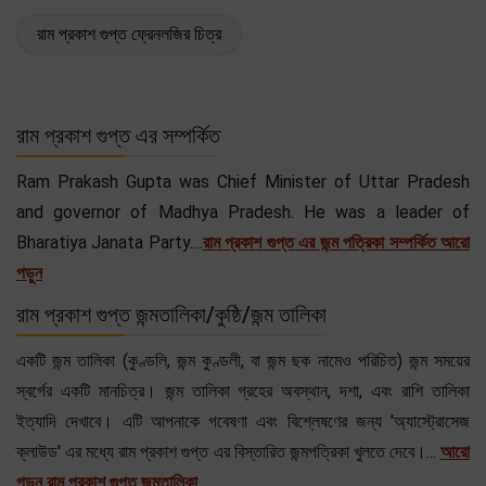
রাম প্রকাশ গুপ্ত ফ্রেনলজির চিত্র
রাম প্রকাশ গুপ্ত এর সম্পর্কিত
Ram Prakash Gupta was Chief Minister of Uttar Pradesh
and governor of Madhya Pradesh. He was a leader of
Bharatiya Janata Party....
রাম প্রকাশ গুপ্ত এর জন্ম পত্রিকা সম্পর্কিত আরো
পড়ুন
রাম প্রকাশ গুপ্ত জন্মতালিকা/কুষ্ঠি/জন্ম তালিকা
একটি জন্ম তালিকা (কুণ্ডলি, জন্ম কুণ্ডলী, বা জন্ম ছক নামেও পরিচিত) জন্ম সময়ের
স্বর্গের একটি মানচিত্র। জন্ম তালিকা গ্রহের অবস্থান, দশা, এবং রাশি তালিকা
ইত্যাদি দেখাবে। এটি আপনাকে গবেষণা এবং বিশ্লেষণের জন্য 'অ্যাস্ট্রোসেজ
ক্লাউড' এর মধ্যে রাম প্রকাশ গুপ্ত এর বিস্তারিত জন্মপত্রিকা খুলতে দেবে।...
আরো
পড়ুন রাম প্রকাশ গুপ্ত জন্মতালিকা