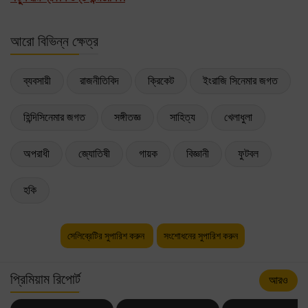
আরো বিভিন্ন ক্ষেত্র
ব্যবসায়ী
রাজনীতিবিদ
ক্রিকেট
ইংরাজি সিনেমার জগত
হিন্দিসিনেমার জগত
সঙ্গীতজ্ঞ
সাহিত্য
খেলাধুলা
অপরাধী
জ্যোতিষী
গায়ক
বিজ্ঞানী
ফুটবল
হকি
সেলিব্রেটির সুপারিশ করুন
সংশোধনের সুপারিশ করুন
প্রিমিয়াম রিপোর্ট
আরও