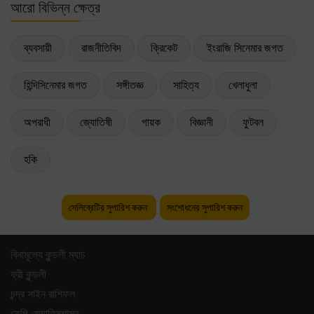
আরো বিভিন্ন ক্ষেত্র
ব্যবসায়ী
রাজনীতিবিদ
ক্রিকেট
ইংরাজি সিনেমার জগত
হিন্দিসিনেমার জগত
সঙ্গীতজ্ঞ
সাহিত্য
খেলাধুলা
অপরাধী
জ্যোতিষী
গায়ক
বিজ্ঞানী
ফুটবল
হকি
সেলিব্রেটির সুপারিশ করুন
সংশোধনের সুপারিশ করুন
বিনামূল্যে কুন্ডলী ম্যাচ
ফ্রী কুন্ডলী
চন্দ্র সাইন রাশিফল
কেপি জ্যোতিষশাস্ত্র