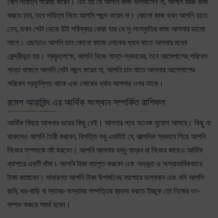
বেশি দায়িত্ব পরোয়া করেন। এটা নয় যে আপনি কাজ ভালবাসেন না, আপনি বরঞ্চ কাজ
করতে চান, তবে দায়িত্ব নিতে আপনি পছন্দ করেন না। কোনো কাজ যখন আপনি হাতে
নেন, তখন সেটা থেকে ইটা পরিস্কার বোঝা যায় যে সু-সংস্কৃতির কাজ আপনার ভালো
লাগে। এছাড়াও আপনি চান কোনো কাজে লোকের ধ্যান যাতে আপনার মধ্যে
কেন্দ্রীভূত হয়। প্রকৃতপক্ষে, আপনি নিজে শান্ত-স্বভাবের, তবে আসেপাশের পরিবেশ
শান্ত থাকলে আপনি সেটা পছন্দ করেন না, আপনি চান যাতে আপনার আসেপাশের
পরিবেশ প্রফুল্লিত থাকে এবং লোকের ধ্যান আপনার ওপর থাকে।
রমেশ আরাবিন্দ এর আর্থিক সংস্থান সম্পর্কিত রাশিফল
আর্থিক বিষয়ে আপনার ভয়ের কিছু নেই। আপনার পথে অনেক সুযোগ আসবে। কিছু না
থাকলেও আপনি তৈরী করবেন, বিপত্তি শুধু একটাই যে, কাল্পনিক স্বভাবে গিয়ে আপনি
নিজের সম্পদকে নষ্ট করবেন। আপনি আপনার বন্ধু-বান্ধব বা নিজের কাছেও আর্থিক
ব্যাপারে একটি ধাঁধা। আপনি টাকা ব্যাপৃত করবেন এবং অদ্ভূত ও অস্বাভাবিকভাবে
টাকা কামাবেন। সাধারণত আপনি টাকা উপার্জনের ব্যাপারে ভাগ্যবান এবং যদি আপনি
জমি, ঘর-বাড়ি বা স্থাবর-অস্থাবর সম্পত্তির ব্যবসা করতে ইচ্ছুক তো নিজের ধন-
সম্পদ সঞ্চয়ে সমর্থ হবেন।