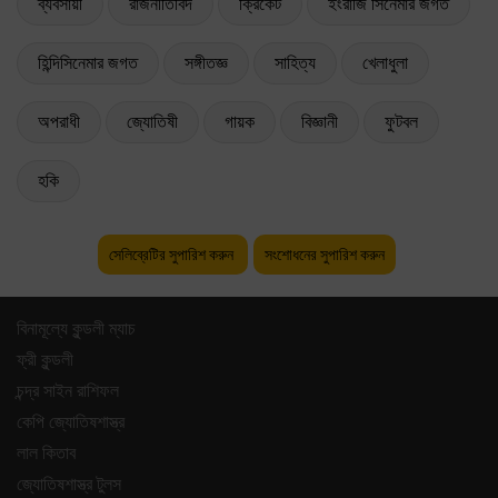
ব্যবসায়ী
রাজনীতিবিদ
ক্রিকেট
ইংরাজি সিনেমার জগত
হিন্দিসিনেমার জগত
সঙ্গীতজ্ঞ
সাহিত্য
খেলাধুলা
অপরাধী
জ্যোতিষী
গায়ক
বিজ্ঞানী
ফুটবল
হকি
সেলিব্রেটির সুপারিশ করুন
সংশোধনের সুপারিশ করুন
বিনামূল্যে কুন্ডলী ম্যাচ
ফ্রী কুন্ডলী
চন্দ্র সাইন রাশিফল
কেপি জ্যোতিষশাস্ত্র
লাল কিতাব
জ্যোতিষশাস্ত্র টুলস