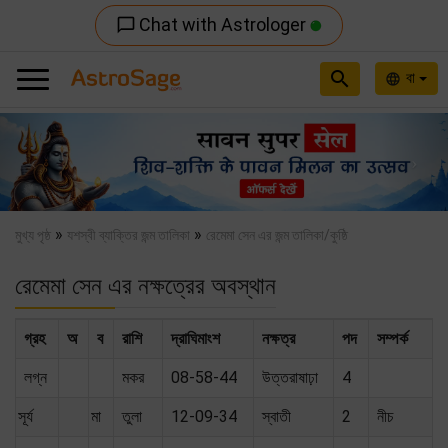
Chat with Astrologer
chat_bubble_outline
search
বা
language
Previous
Nex
»
»
মুখ্য পৃষ্ঠ
যশস্বী ব্যাক্তির জন্ম তালিকা
রেমেমা সেন এর জন্ম তালিকা/কুষ্ঠি
রেমেমা সেন এর নক্ষত্রের অবস্থান
গ্রহ
অ
ব
রাশি
দ্রাঘিমাংশ
নক্ষত্র
পদ
সম্পর্ক
লগ্ন
মকর
08-58-44
উত্তরাষাঢ়া
4
সূর্য
মা
তুলা
12-09-34
স্বাতী
2
নীচ