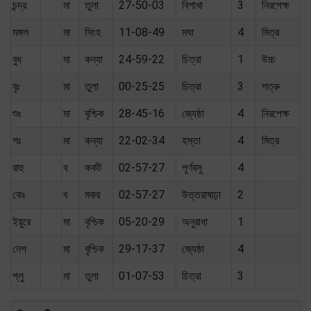
চন্দ্র
মা
তুলা
27-50-03
বিশাখা
3
নিরপেক্ষ
মঙ্গল
মা
সিংহ
11-08-49
মঘা
4
মিত্র
বুধ
মা
কন্যা
24-59-22
চিত্রা
1
উচ্চ
বৃঃ
মা
তুলা
00-25-25
চিত্রা
3
শত্রু
শুঃ
মা
বৃশ্চিক
28-45-16
জ্যেষ্ঠা
4
নিরপেক্ষ
শঃ
মা
কন্যা
22-02-34
হস্তা
4
মিত্র
রাহু
ব
কর্কট
02-57-27
পূর্ণবসু
4
কেঃ
ব
মকর
02-57-27
উত্তরাষাঢ়া
2
ইয়ুরে
মা
বৃশ্চিক
05-20-29
অনুরাধা
1
নেপ
মা
বৃশ্চিক
29-17-37
জ্যেষ্ঠা
4
প্লু
মা
তুলা
01-07-53
চিত্রা
3