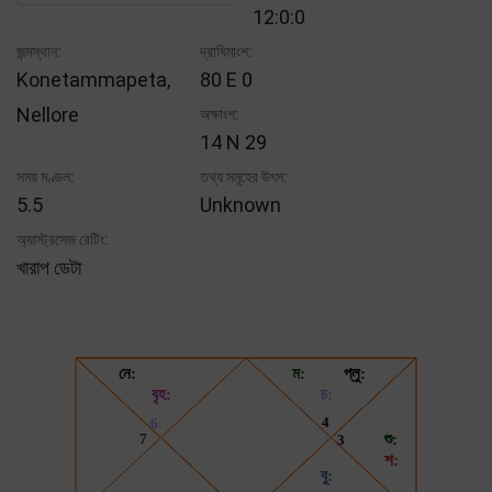
12:0:0
জন্মস্থান:
দ্রাঘিমাংশ:
Konetammapeta,
80 E 0
Nellore
অক্ষাংশ:
14 N 29
সময় মণ্ডল:
তথ্য সমূহের উৎস:
5.5
Unknown
অ্যাস্ট্রসেজ রেটিং:
খারাপ ডেটা