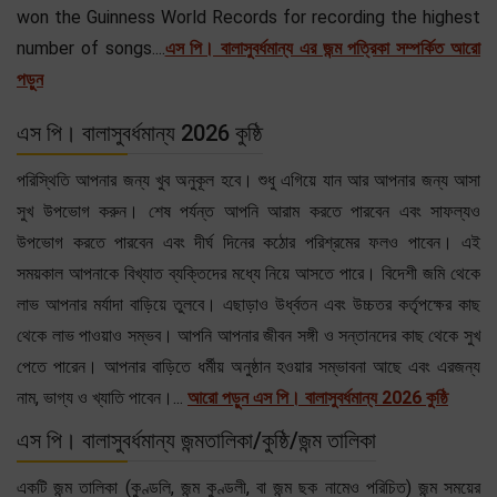
won the Guinness World Records for recording the highest
number of songs....
এস পি। বালাসুবর্ধমান্য এর জন্ম পত্রিকা সম্পর্কিত আরো
পড়ুন
এস পি। বালাসুবর্ধমান্য 2026 কুষ্ঠি
পরিস্থিতি আপনার জন্য খুব অনুকূল হবে। শুধু এগিয়ে যান আর আপনার জন্য আসা
সুখ উপভোগ করুন। শেষ পর্যন্ত আপনি আরাম করতে পারবেন এবং সাফল্যও
উপভোগ করতে পারবেন এবং দীর্ঘ দিনের কঠোর পরিশ্রমের ফলও পাবেন। এই
সময়কাল আপনাকে বিখ্যাত ব্যক্তিদের মধ্যে নিয়ে আসতে পারে। বিদেশী জমি থেকে
লাভ আপনার মর্যাদা বাড়িয়ে তুলবে। এছাড়াও উর্ধ্বতন এবং উচ্চতর কর্তৃপক্ষের কাছ
থেকে লাভ পাওয়াও সম্ভব। আপনি আপনার জীবন সঙ্গী ও সন্তানদের কাছ থেকে সুখ
পেতে পারেন। আপনার বাড়িতে ধর্মীয় অনুষ্ঠান হওয়ার সম্ভাবনা আছে এবং এরজন্য
নাম, ভাগ্য ও খ্যাতি পাবেন।...
আরো পড়ুন এস পি। বালাসুবর্ধমান্য 2026 কুষ্ঠি
এস পি। বালাসুবর্ধমান্য জন্মতালিকা/কুষ্ঠি/জন্ম তালিকা
একটি জন্ম তালিকা (কুণ্ডলি, জন্ম কুণ্ডলী, বা জন্ম ছক নামেও পরিচিত) জন্ম সময়ের