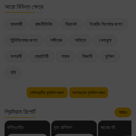
আরো বিভিন্ন ক্ষেত্র
ব্যবসায়ী
রাজনীতিবিদ
ক্রিকেট
ইংরাজি সিনেমার জগত
হিন্দিসিনেমার জগত
সঙ্গীতজ্ঞ
সাহিত্য
খেলাধুলা
অপরাধী
জ্যোতিষী
গায়ক
বিজ্ঞানী
ফুটবল
হকি
সেলিব্রেটির সুপারিশ করুন
সংশোধনের সুপারিশ করুন
প্রিমিয়াম রিপোর্ট
আরও
কগ্নিএস্ট্র
বৃহৎ রাশিফল
বছরের বই