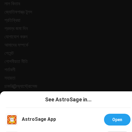
লাল কিতাব
জ্যোতিষশাস্ত্র টুলস
প্রতিক্রিয়া
প্রবন্ধ জমা দিন
যোগাযোগ করুন
আমাদের সম্পর্কে
পেমেন্ট
গোপনীয়তা নীতি
শর্তাবলী
সহায়তা
চাকরি@অ্যাস্ট্রোসেজ
All copyrights reserved 2025
AstroSage.com
.
See AstroSage in...
AstroSage App
Open