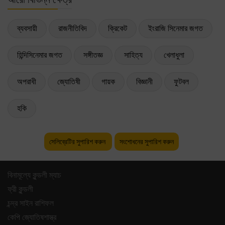
ব্যবসায়ী
রাজনীতিবিদ
ক্রিকেট
ইংরাজি সিনেমার জগত
হিন্দিসিনেমার জগত
সঙ্গীতজ্ঞ
সাহিত্য
খেলাধুলা
অপরাধী
জ্যোতিষী
গায়ক
বিজ্ঞানী
ফুটবল
হকি
সেলিব্রেটির সুপারিশ করুন
সংশোধনের সুপারিশ করুন
বিনামূল্যে কুন্ডলী ম্যাচ
ফ্রী কুন্ডলী
চন্দ্র সাইন রাশিফল
কেপি জ্যোতিষশাস্ত্র