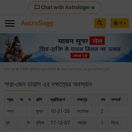
Chat with Astrologer
chat_bubble_outline
search
বা
language
Previous
Nex
»
»
মুখ্য পৃষ্ঠ
যশস্বী ব্যাক্তির জন্ম তালিকা
সারা-জেন ডায়াস এর জন্ম তালিকা/কুষ্ঠি
সারা-জেন ডায়াস এর নক্ষত্রের অবস্থান
গ্রহ
অ
ব
রাশি
দ্রাঘিমাংশ
নক্ষত্র
পদ
সম্পর্ক
লগ্ন
কুম্ভ
10-31-26
শতভিষা
2
সূর্য
মা
বৃশ্চিক
17-13-07
জ্যেষ্ঠা
1
মিত্র