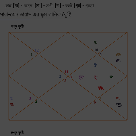
নোট:
[অ]
- অস্ত
[মা ]
- মার্গী
[ব ]
- বক্রী
[গ্র]
- গ্রহণ
সারা-জেন ডায়াস এর জন্ম তালিকা/কুষ্ঠি