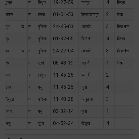
চন্দ্র
মা
মিথুন
19-27-59
আর্দ্রা
4
মিত্র
মঙ্গল
মা
মকর
01-01-53
উত্তরাষাঢ়া
2
উচ্চ
বুধ
অ
মা
বৃশ্চিক
24-45-03
জ্যেষ্ঠা
3
নিরপেক্ষ
বৃঃ
মা
বৃশ্চিক
01-37-05
বিশাখা
4
মিত্র
শুঃ
অ
মা
বৃশ্চিক
24-27-04
জ্যেষ্ঠা
3
নিরপেক্ষ
শঃ
মা
তুলা
06-48-19
স্বাতী
1
উচ্চ
রাহু
ব
মিথুন
11-45-26
আর্দ্রা
2
কেঃ
ব
ধনু
11-45-26
মূলা
4
ইয়ুরে
মা
বৃশ্চিক
11-40-28
অনুরাধা
3
নেপ
মা
ধনু
02-32-14
মূলা
1
প্লু
মা
তুলা
04-52-34
চিত্রা
4