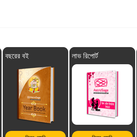
বছরের বই
লাভ রিপোর্ট