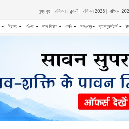
মুখ্য পৃষ্ঠ
রাশিফল
কুন্ডলী
রাশিফল 2026
রাশিফল 20
ট
নিরাময়
পঞ্জিকা
লাল কিতাব
কেপি
সামঞ্জস্য
ক্যালকুলেটার্স
উ