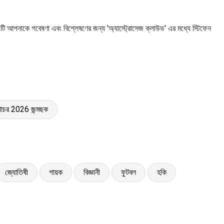
ে। এটি আপনাকে গবেষণা এবং বিশ্লেষণের জন্য 'অ্যাস্ট্রোসেজ ক্লাউড' এর মধ্যে স্টিফেন
 গোচর 2026 জন্মছক
জ্যোতিষী
গায়ক
বিজ্ঞানী
ফুটবল
হকি