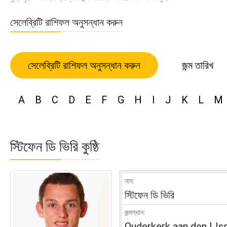
সেলেব্রিটি রাশিফল অনুসন্ধান করুন
সেলেব্রিটি রাশিফল অনুসন্ধান করুন
জন্ম তারিখ
A
B
C
D
E
F
G
H
I
J
K
L
M
স্টিফেন ডি ভিরি কুষ্ঠি
নাম:
স্টিফেন ডি ভিরি
জন্মস্থান:
Ouderkerk aan den IJss