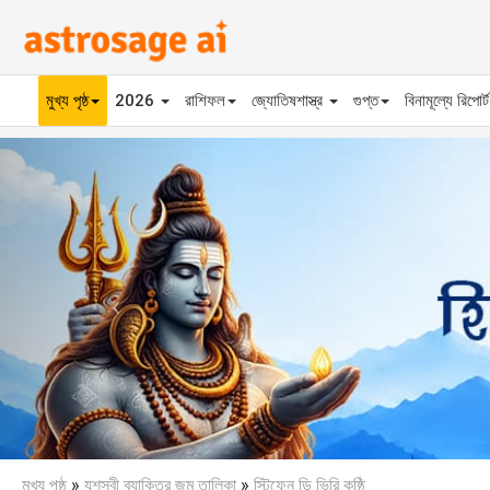
মুখ্য পৃষ্ঠ
2026
রাশিফল
জ্যোতিষশাস্ত্র
গুপ্ত
বিনামূল্যে রিপোর্
Previous
মুখ্য পৃষ্ঠ
»
যশস্বী ব্যাক্তির জন্ম তালিকা
»
স্টিফেন ডি ভিরি কুষ্ঠি