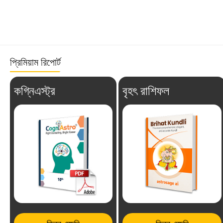
প্রিমিয়াম রিপোর্ট
কগ্নিএস্ট্র
বৃহৎ রাশিফল