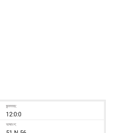
জন্মসময়:
12:0:0
অক্ষাংশ:
51 N 56