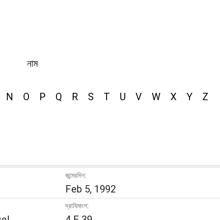
নাম
N
O
P
Q
R
S
T
U
V
W
X
Y
Z
জন্মেরদিন:
Feb 5, 1992
দ্রাঘিমাংশ:
el,
4 E 39