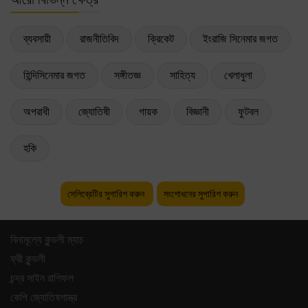
ব্যবসায়ী
রাজনীতিবিদ
ক্রিকেট
ইংরাজি সিনেমার জগত
হিন্দিসিনেমার জগত
সঙ্গীতজ্ঞ
সাহিত্য
খেলাধুলা
অপরাধী
জ্যোতিষী
গায়ক
বিজ্ঞানী
ফুটবল
হকি
সেলিব্রেটির সুপারিশ করুন
সংশোধনের সুপারিশ করুন
বিনামূল্যে কুন্ডলী ম্যাচ
ফ্রী কুন্ডলী
চন্দ্র সাইন রাশিফল
কেপি জ্যোতিষশাস্ত্র