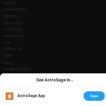
লাল কিতাব
জ্যোতিষশাস্ত্র টুলস
প্রতিক্রিয়া
প্রবন্ধ জমা দিন
যোগাযোগ করুন
আমাদের সম্পর্কে
পেমেন্ট
গোপনীয়তা নীতি
শর্তাবলী
সহায়তা
চাকরি@অ্যাস্ট্রোসেজ
All copyrights reserved 2025
AstroSage.com
.
See AstroSage in...
AstroSage App
Open