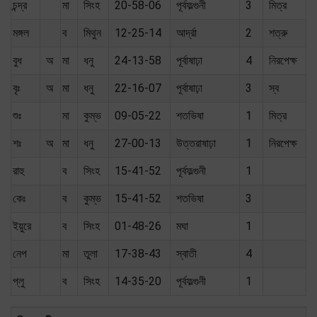
চন্দ্র
মা
সিংহ
20-58-06
পূর্বফল্গুনী
3
মিত্র
মঙ্গল
ব
মিথুন
12-25-14
আর্দ্রা
2
শত্রু
বুধ
অ
মা
ধনু
24-13-58
পূর্বাষাঢ়া
4
নিরপেক্ষ
বৃঃ
অ
মা
ধনু
22-16-07
পূর্বাষাঢ়া
3
স্ব
শুঃ
মা
কুম্ভ
09-05-22
শতভিষা
1
মিত্র
শঃ
অ
মা
ধনু
27-00-13
উত্তরাষাঢ়া
1
নিরপেক্ষ
রাহু
ব
সিংহ
15-41-52
পূর্বফল্গুনী
1
কেঃ
ব
কুম্ভ
15-41-52
শতভিষা
3
ইয়ুরে
ব
সিংহ
01-48-26
মঘা
1
নেপ
মা
তুলা
17-38-43
স্বাতী
4
প্লু
ব
সিংহ
14-35-20
পূর্বফল্গুনী
1