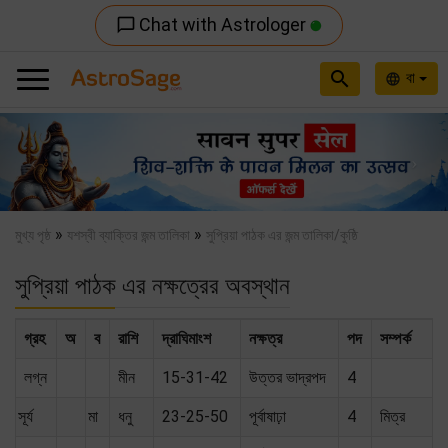
Chat with Astrologer
chat_bubble_outline
search
বা
language
Previous
Nex
»
»
মুখ্য পৃষ্ঠ
যশস্বী ব্যাক্তির জন্ম তালিকা
সুপ্রিয়া পাঠক এর জন্ম তালিকা/কুষ্ঠি
সুপ্রিয়া পাঠক এর নক্ষত্রের অবস্থান
গ্রহ
অ
ব
রাশি
দ্রাঘিমাংশ
নক্ষত্র
পদ
সম্পর্ক
লগ্ন
মীন
15-31-42
উত্তর ভাদ্রপদ
4
সূর্য
মা
ধনু
23-25-50
পূর্বাষাঢ়া
4
মিত্র