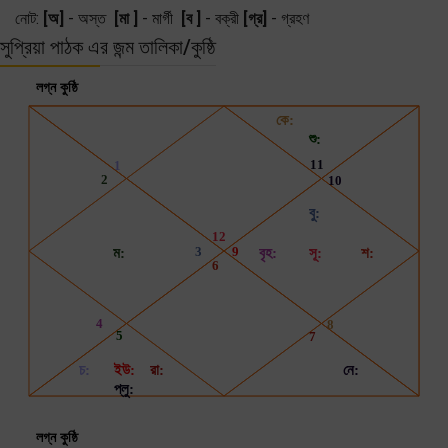
নোট:
[অ]
- অস্ত
[মা ]
- মার্গী
[ব ]
- বক্রী
[গ্র]
- গ্রহণ
সুপ্রিয়া পাঠক এর জন্ম তালিকা/কুষ্ঠি