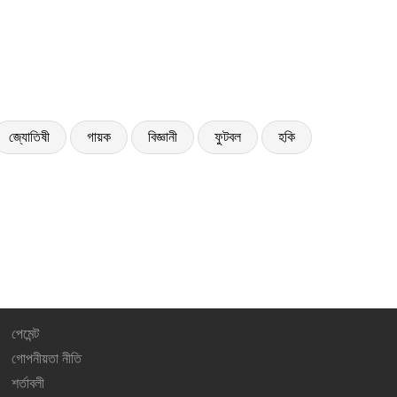
জ্যোতিষী
গায়ক
বিজ্ঞানী
ফুটবল
হকি
পেমেন্ট
গোপনীয়তা নীতি
শর্তাবলী