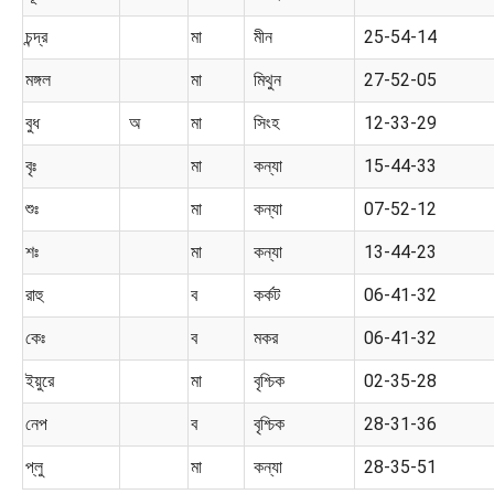
চন্দ্র
মা
মীন
25-54-14
মঙ্গল
মা
মিথুন
27-52-05
বুধ
অ
মা
সিংহ
12-33-29
বৃঃ
মা
কন্যা
15-44-33
শুঃ
মা
কন্যা
07-52-12
শঃ
মা
কন্যা
13-44-23
রাহু
ব
কর্কট
06-41-32
কেঃ
ব
মকর
06-41-32
ইয়ুরে
মা
বৃশ্চিক
02-35-28
নেপ
ব
বৃশ্চিক
28-31-36
প্লু
মা
কন্যা
28-35-51