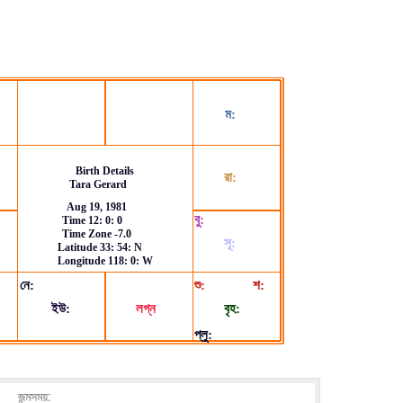
জন্মসময়: