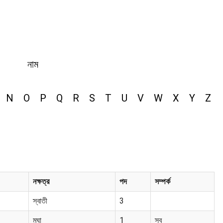
নাম
N
O
P
Q
R
S
T
U
V
W
X
Y
Z
নক্ষত্র
পদ
সম্পর্ক
স্বাতী
3
মঘা
1
স্ব