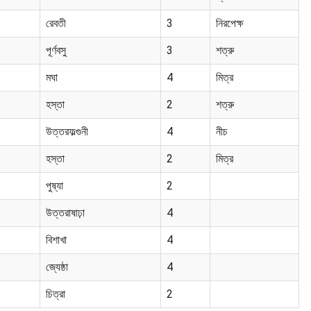
রেবতী
3
নিরপেক্ষ
পূর্ণবসু
3
শত্রু
মঘা
4
মিত্র
হস্তা
2
শত্রু
উত্তরফল্গুনী
4
নীচ
হস্তা
2
মিত্র
পুষ্যা
2
উত্তরাষাঢ়া
4
বিশাখা
4
জ্যেষ্ঠা
4
চিত্রা
2