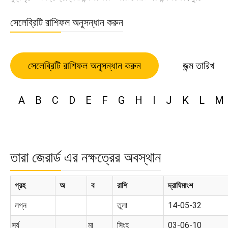
সেলেব্রিটি রাশিফল অনুসন্ধান করুন
সেলেব্রিটি রাশিফল অনুসন্ধান করুন
জন্ম তারিখ
A
B
C
D
E
F
G
H
I
J
K
L
M
তারা জেরার্ড এর নক্ষত্রের অবস্থান
গ্রহ
অ
ব
রাশি
দ্রাঘিমাংশ
লগ্ন
তুলা
14-05-32
সূর্য
মা
সিংহ
03-06-10