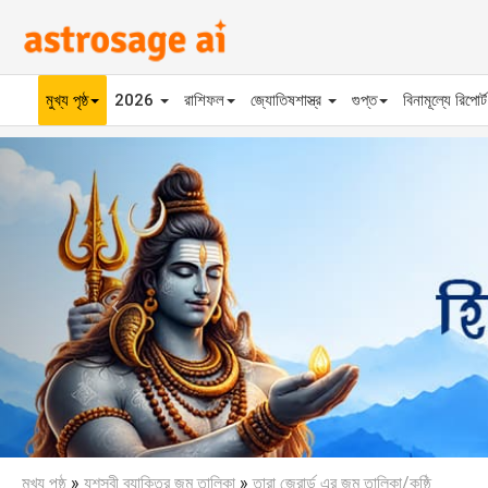
মুখ্য পৃষ্ঠ
2026
রাশিফল
জ্যোতিষশাস্ত্র
গুপ্ত
বিনামূল্যে রিপোর্
Previous
মুখ্য পৃষ্ঠ
»
যশস্বী ব্যাক্তির জন্ম তালিকা
»
তারা জেরার্ড এর জন্ম তালিকা/কুষ্ঠি