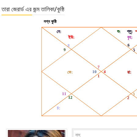
তারা জেরার্ড এর জন্ম তালিকা/কুষ্ঠি
নাম: