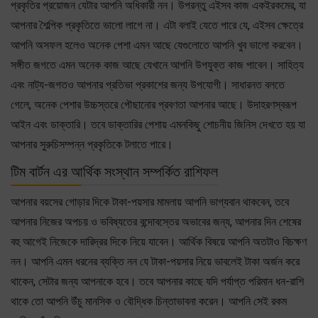
প্রকৃতির প্রয়োজন যেটার আপনি অধিকারী নন। উপরন্তু এইসব কাজ একইরকমের, যা
আপনার শৈল্পিক প্রকৃতিতে ভালো লাগে না। এটা বলাই যেতে পারে যে, এইসব ক্ষেত্রে
আপনি অসফল হলেও অনেক পেশা এমন আছে যেগুলোতে আপনি খুব ভালো করবেন।
সঙ্গীত জগতে এমন অনেক কাজ আছে যেখানে আপনি উপযুক্ত কাজ পাবেন। সাহিত্য
এবং নাট্য-জগতও আপনার প্রতিভা প্রকাশের জন্য উপযোগী। সাধারনত বলতে
গেলে, অনেক পেশার উচ্চস্তরে পৌছানোর প্রবণতা আপনার আছে। উদাহরণস্বরূপ
আইন এবং ডাক্তারি। তবে ডাক্তারির পেশায় এমনকিছু শোচনীয় জিনিস দেখতে হয় যা
আপনার সুরুচিসম্পন্ন প্রকৃতিকে টলাতে পারে।
টিম বার্টন এর আর্থিক সংস্থান সম্পর্কিত রাশিফল
আপনার বয়সের গোড়ার দিকে টাকা-পয়সার মামলায় আপনি ভাগ্যবান থাকবেন, তবে
আপনার নিজের অপচয় ও ভবিষ্যতের বন্দোবস্তের অভাবের জন্য, আপনার দিন শেষের
বহু আগেই নিজেকে দারিদ্রর দিকে নিয়ে যাবেন। আর্থিক বিষয়ে আপনি অতটাও বিচক্ষণ
নন। আপনি এমন ধরনের ব্যক্তি নন যে টাকা-পয়সার নিয়ে ভাবলেই টাকা অর্জন করে
থাকেন, সেটার জন্য আপনাকে হবে। তবে আপনার কাছে যদি পর্যাপ্ত পরিমান ধন-রাশি
থাকে তো আপনি উঁচু মানসিক ও বৌদ্ধিক চিন্তাভাবনা করেন। আপনি সেই রকম