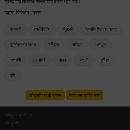
ব্যক্তি যাঁরা নিজেদের স্বপ্নলোকে রাখতে পছন্দ করে।
আরো বিভিন্ন ক্ষেত্র
ব্যবসায়ী
রাজনীতিবিদ
ক্রিকেট
ইংরাজি সিনেমার জগত
হিন্দিসিনেমার জগত
সঙ্গীতজ্ঞ
সাহিত্য
খেলাধুলা
অপরাধী
জ্যোতিষী
গায়ক
বিজ্ঞানী
ফুটবল
হকি
সেলিব্রেটির সুপারিশ করুন
সংশোধনের সুপারিশ করুন
বিনামূল্যে কুন্ডলী ম্যাচ
ফ্রী কুন্ডলী