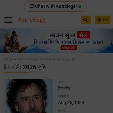
Chat with Astrologer
chat_bubble_outline
search
বা
language
Previous
Nex
»
»
মুখ্য পৃষ্ঠ
যশস্বী ব্যাক্তির জন্ম তালিকা
টিম বার্টন 2026 কুষ্ঠি
টিম বার্টন 2026 কুষ্ঠি
নাম:
টিম বার্টন
জন্মেরদিন:
Aug 25, 1958
জন্মসময়: