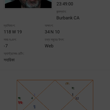
23:49:00
জন্মস্থান:
Burbank CA
দ্রাঘিমাংশ:
অক্ষাংশ:
118 W 19
34 N 10
সময় মণ্ডল:
তথ্য সমূহের উৎস:
-7
Web
অ্যাস্ট্রসেজ রেটিং:
সহায়িকা