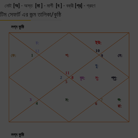
নোট:
[অ]
- অস্ত
[মা ]
- মার্গী
[ব ]
- বক্রী
[গ্র]
- গ্রহণ
টিম সেফার্ট এর জন্ম তালিকা/কুষ্ঠি