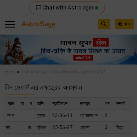
Chat with Astrologer
chat_bubble_outline
search
বা
language
Previous
Nex
»
»
মুখ্য পৃষ্ঠ
যশস্বী ব্যাক্তির জন্ম তালিকা
টিম সেফার্ট এর জন্ম তালিকা/কুষ্ঠি
টিম সেফার্ট এর নক্ষত্রের অবস্থান
গ্রহ
অ
ব
রাশি
দ্রাঘিমাংশ
নক্ষত্র
পদ
সম্পর্ক
লগ্ন
কুম্ভ
23-36-11
পূর্ব ভাদ্রপদ
2
সূর্য
মা
বৃশ্চিক
25-56-27
জ্যেষ্ঠা
3
মিত্র