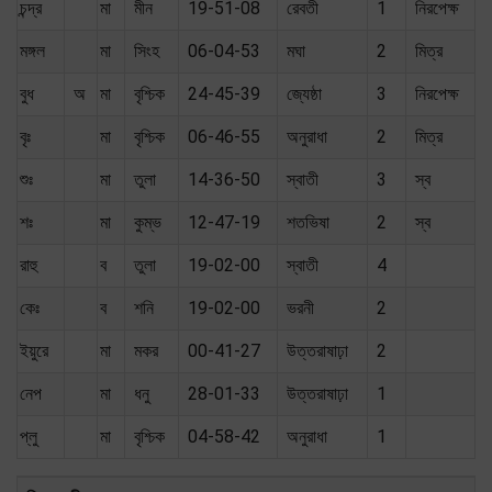
চন্দ্র
মা
মীন
19-51-08
রেবতী
1
নিরপেক্ষ
মঙ্গল
মা
সিংহ
06-04-53
মঘা
2
মিত্র
বুধ
অ
মা
বৃশ্চিক
24-45-39
জ্যেষ্ঠা
3
নিরপেক্ষ
বৃঃ
মা
বৃশ্চিক
06-46-55
অনুরাধা
2
মিত্র
শুঃ
মা
তুলা
14-36-50
স্বাতী
3
স্ব
শঃ
মা
কুম্ভ
12-47-19
শতভিষা
2
স্ব
রাহু
ব
তুলা
19-02-00
স্বাতী
4
কেঃ
ব
শনি
19-02-00
ভরনী
2
ইয়ুরে
মা
মকর
00-41-27
উত্তরাষাঢ়া
2
নেপ
মা
ধনু
28-01-33
উত্তরাষাঢ়া
1
প্লু
মা
বৃশ্চিক
04-58-42
অনুরাধা
1