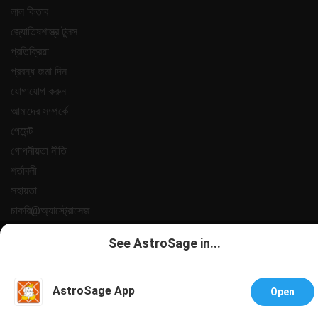
লাল কিতাব
জ্যোতিষশাস্ত্র টুলস
প্রতিক্রিয়া
প্রবন্ধ জমা দিন
যোগাযোগ করুন
আমাদের সম্পর্কে
পেমেন্ট
গোপনীয়তা নীতি
শর্তাবলী
সহায়তা
চাকরি@অ্যাস্ট্রোসেজ
All copyrights reserved 2025
AstroSage.com
.
See AstroSage in...
AstroSage App
Open