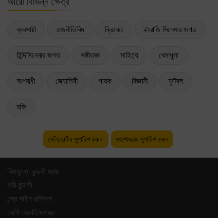
আরো বিভিন্ন ক্ষেত্র
ব্যবসায়ী
রাজনীতিবিদ
ক্রিকেট
ইংরাজি সিনেমার জগত
হিন্দিসিনেমার জগত
সঙ্গীতজ্ঞ
সাহিত্য
খেলাধুলা
অপরাধী
জ্যোতিষী
গায়ক
বিজ্ঞানী
ফুটবল
হকি
সেলিব্রেটির সুপারিশ করুন
সংশোধনের সুপারিশ করুন
বিনামূল্যে কুন্ডলী ম্যাচ
ফ্রী কুন্ডলী
চন্দ্র সাইন রাশিফল
কেপি জ্যোতিষশাস্ত্র