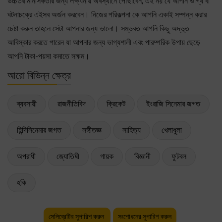
উচ্চতর মানসিকতার জন্য লক্ষ্যনীয় অবস্থানে পৌঁছাবেন, এই নয় যে আপনি ভাগ্য বা
ঘটনাচক্রে এইসব অর্জন করবেন। নিজের পরিকল্পনা কে আপনি একাই সম্পন্ন করার
চেষ্টা করুন তাহলে সেটা আপনার জন্য ভালো। সম্ভবত আপনি কিছু অদ্ভূত
আবিস্কার করতে পারেন যা আপনার জন্য ভাগ্যশালী এবং পারম্পরিক উপায় ছেড়ে
আপনি টাকা-পয়সা কমাতে সক্ষম।
আরো বিভিন্ন ক্ষেত্র
ব্যবসায়ী
রাজনীতিবিদ
ক্রিকেট
ইংরাজি সিনেমার জগত
হিন্দিসিনেমার জগত
সঙ্গীতজ্ঞ
সাহিত্য
খেলাধুলা
অপরাধী
জ্যোতিষী
গায়ক
বিজ্ঞানী
ফুটবল
হকি
সেলিব্রেটির সুপারিশ করুন
সংশোধনের সুপারিশ করুন