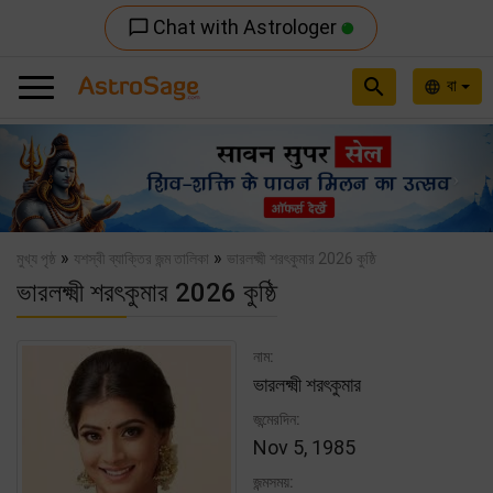
Chat with Astrologer
chat_bubble_outline
search
বা
language
Previous
Nex
»
»
মুখ্য পৃষ্ঠ
যশস্বী ব্যাক্তির জন্ম তালিকা
ভারলক্ষ্মী শরৎকুমার 2026 কুষ্ঠি
ভারলক্ষ্মী শরৎকুমার 2026 কুষ্ঠি
নাম:
ভারলক্ষ্মী শরৎকুমার
জন্মেরদিন:
Nov 5, 1985
জন্মসময়: