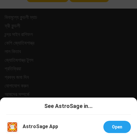
বিনামূল্যে কুন্ডলী ম্যাচ
ফ্রী কুন্ডলী
চন্দ্র সাইন রাশিফল
কেপি জ্যোতিষশাস্ত্র
লাল কিতাব
জ্যোতিষশাস্ত্র টুলস
প্রতিক্রিয়া
প্রবন্ধ জমা দিন
যোগাযোগ করুন
আমাদের সম্পর্কে
পেমেন্ট
See AstroSage in...
গোপনীয়তা নীতি
শর্তাবলী
AstroSage App
Open
সহায়তা