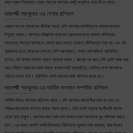
কারণ দ্রুত সিদ্ধান্ত নেবার ক্ষেত্রে আপনার একটু অসুবিধে দেখা দিতে পারে।
ভারলক্ষ্মী শরৎকুমার এর পেশার রাশিফল
এরকম অনেক লাভজনক জীবিকা আছে যেটা আপনার কর্মশক্তিকে লাভজনকভাবে
নিযুক্ত করবে। আপনার পরিকল্পনা বানানোর প্রবনতার জন্য ব্যবসা-বানিজ্যের
পত্তনের ক্ষেত্রে আপনাকে যোগ্য করে তোলে, যেখানে মৌলিকত্ব গন্য হয় এবং এটা
পুরুষদের চেয়ে মেয়েদের ক্ষেত্রে বেশি প্রযোজ্য। অন্য কোনোদিকে প্রশিক্ষিত
হলেও, এই ক্ষমতা স্থাপন করতে সাহায্য করবে। বছরের পর বছর সেই একই কাজ করা
আর যেটাতে আজকের কাজ নিছক গতকালেরই পুনরাবৃত্তি, সেইসব পেশা আপনাকে
এড়িয়ে চলতে হবে। প্রতিদিন একই রকমের কাজ আপনার জন্য নয়।
ভারলক্ষ্মী শরৎকুমার এর আর্থিক সংস্থান সম্পর্কিত রাশিফল
আর্থিক বিষয়ে আপনার পান্ডিত্য আছে। যদি আপনার সহযোগীরা বাধা না দেয় তো
পরিকল্পনাগুলোকে সম্পন্ন করতে সফল হবেন। তাই যতটা সম্ভব অংশীদারী ব্যবসা
থেকে দুরে থাকুন। আপনার বয়স যখন কম থাকবে তখন আপনাকে খুব পরিশ্রম করতে
হবে। এর বদলে আপনি অর্থনৈতিকভাবে রীতিমতো মুনাফা লাভ করবেন, আর নিজের