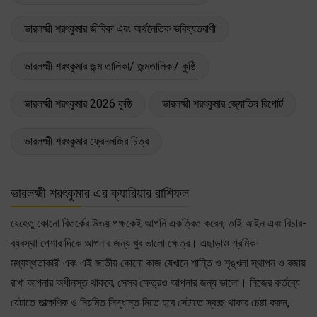
ভারলক্ষ্মী শরৎকুমার জীবিকা এবং অর্থনৈতিক ভবিষ্যতবাণী
ভারলক্ষ্মী শরৎকুমার জন্ম তালিকা/ জন্মতালিকা/ কুষ্ঠি
ভারলক্ষ্মী শরৎকুমার 2026 কুষ্ঠি
ভারলক্ষ্মী শরৎকুমার জ্যোতিষ রিপোর্ট
ভারলক্ষ্মী শরৎকুমার ফ্রেনলজির চিত্র
ভারলক্ষ্মী শরৎকুমার এর ক্যারিয়ার রাশিফল
যেহেতু কোনো বিতর্কের উভয় পক্ষকেই আপনি একত্রিত করেন, তাই আইন এবং বিচার-
ব্যবস্থা পেশার দিকে আপনার জন্য খুব ভালো ক্ষেত্র। এছাড়াও শ্রমিক-
মধ্যস্থতাকারী এবং এই জাতীয় কোনো কাজ যেখানে শান্তি ও শৃঙ্খলা স্থাপন ও বজায়
রাখা আপনার অধীনস্ত থাকবে, সেসব ক্ষেত্রও আপনার জন্য ভালো। নিজের কর্তব্যে
যেটাতে তাত্ক্ষণিক ও নিয়মিত সিদ্ধান্ত নিতে হবে সেটাতে স্বচ্ছ থাকার চেষ্টা করুন,