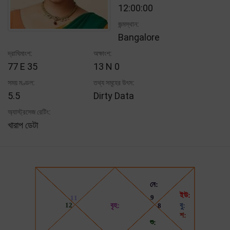
12:00:00
জন্মস্থান:
Bangalore
দ্রাঘিমাংশ:
অক্ষাংশ:
77 E 35
13 N 0
সময় মণ্ডল:
তথ্য সমূহের উৎস:
5.5
Dirty Data
অ্যাস্ট্রসেজ রেটিং:
খারাপ ডেটা