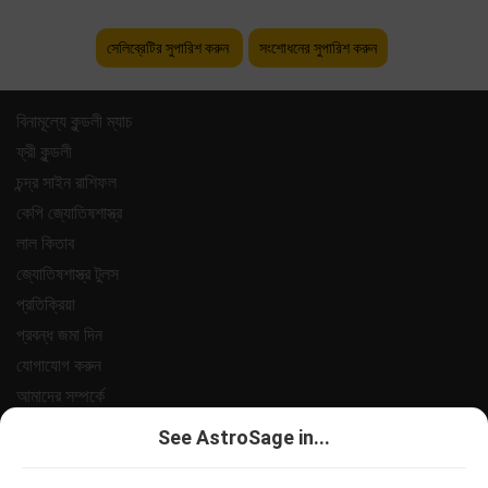
সেলিব্রেটির সুপারিশ করুন
সংশোধনের সুপারিশ করুন
বিনামূল্যে কুন্ডলী ম্যাচ
ফ্রী কুন্ডলী
চন্দ্র সাইন রাশিফল
কেপি জ্যোতিষশাস্ত্র
লাল কিতাব
জ্যোতিষশাস্ত্র টুলস
প্রতিক্রিয়া
প্রবন্ধ জমা দিন
যোগাযোগ করুন
আমাদের সম্পর্কে
পেমেন্ট
See AstroSage in...
গোপনীয়তা নীতি
শর্তাবলী