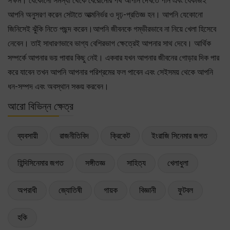
সক্ষম। যেকোনো সমস্যা থেকে বেরোনোর পথ আপনি দেখতে পান এবং যেকাজই
আপনি অনুসরণ করেন সেটাতে আত্মনির্ভর ও দৃঢ়-প্রতিজ্ঞ হন। আপনি যেকোনো
জিনিসেই ঝুঁকি নিতে পছন্দ করেন।আপনি জীবনকে গম্ভীরভাবে না নিয়ে খেলা হিসেবে
নেবেন। তাই সাধারণভাবে ভাগ্য বেশিরভাগ ক্ষেত্রেই আপনার সাথ দেবে। আর্থিক
সম্পর্কে আপনার ভয় পাবার কিছু নেই। একবার যখন আপনার জীবনের গোড়ার দিক পার
করে যাবেন তখন আপনি আপনার পরিশ্রমের ফল পাবেন এবং সেইসময় থেকে আপনি
ধন-সম্পদ এবং অবস্থান সঞ্চয় করবেন।
আরো বিভিন্ন ক্ষেত্র
ব্যবসায়ী
রাজনীতিবিদ
ক্রিকেট
ইংরাজি সিনেমার জগত
হিন্দিসিনেমার জগত
সঙ্গীতজ্ঞ
সাহিত্য
খেলাধুলা
অপরাধী
জ্যোতিষী
গায়ক
বিজ্ঞানী
ফুটবল
হকি