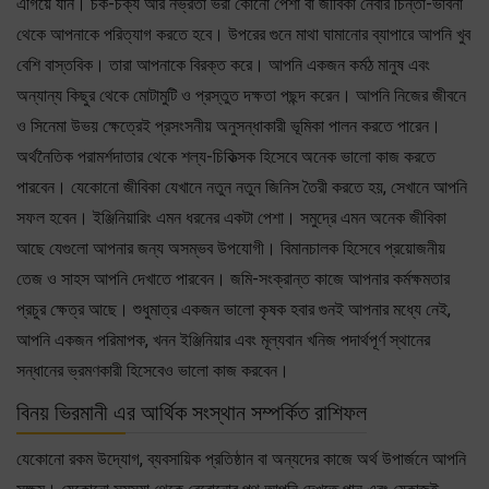
এগিয়ে যান। চক-চক্য আর নভ্রতা ভরা কোনো পেশা বা জীবিকা নেবার চিন্তা-ভাবনা
থেকে আপনাকে পরিত্যাগ করতে হবে। উপরের গুনে মাথা ঘামানোর ব্যাপারে আপনি খুব
বেশি বাস্তবিক। তারা আপনাকে বিরক্ত করে। আপনি একজন কর্মঠ মানুষ এবং
অন্যান্য কিছুর থেকে মোটামুটি ও প্রস্তুত দক্ষতা পছন্দ করেন। আপনি নিজের জীবনে
ও সিনেমা উভয় ক্ষেত্রেই প্রসংসনীয় অনুসন্ধাকারী ভূমিকা পালন করতে পারেন।
অর্থনৈতিক পরামর্শদাতার থেকে শল্য-চিকিত্সক হিসেবে অনেক ভালো কাজ করতে
পারবেন। যেকোনো জীবিকা যেখানে নতুন নতুন জিনিস তৈরী করতে হয়, সেখানে আপনি
সফল হবেন। ইঞ্জিনিয়ারিং এমন ধরনের একটা পেশা। সমুদ্রে এমন অনেক জীবিকা
আছে যেগুলো আপনার জন্য অসম্ভব উপযোগী। বিমানচালক হিসেবে প্রয়োজনীয়
তেজ ও সাহস আপনি দেখাতে পারবেন। জমি-সংক্রান্ত কাজে আপনার কর্মক্ষমতার
প্রচুর ক্ষেত্র আছে। শুধুমাত্র একজন ভালো কৃষক হবার গুনই আপনার মধ্যে নেই,
আপনি একজন পরিমাপক, খনন ইঞ্জিনিয়ার এবং মূল্যবান খনিজ পদার্থপূর্ণ স্থানের
সন্ধানের ভ্রমণকারী হিসেবেও ভালো কাজ করবেন।
বিনয় ভিরমানী এর আর্থিক সংস্থান সম্পর্কিত রাশিফল
যেকোনো রকম উদ্যোগ, ব্যবসায়িক প্রতিষ্ঠান বা অন্যদের কাজে অর্থ উপার্জনে আপনি