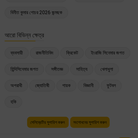
বিনীত কুমার গোচর 2026 জন্মছক
আরো বিভিন্ন ক্ষেত্র
ব্যবসায়ী
রাজনীতিবিদ
ক্রিকেট
ইংরাজি সিনেমার জগত
হিন্দিসিনেমার জগত
সঙ্গীতজ্ঞ
সাহিত্য
খেলাধুলা
অপরাধী
জ্যোতিষী
গায়ক
বিজ্ঞানী
ফুটবল
হকি
সেলিব্রেটির সুপারিশ করুন
সংশোধনের সুপারিশ করুন