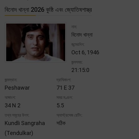
বিনোদ খান্না 2026 কুষ্ঠি এবং জ্যোতিষশাস্ত্র
নাম:
বিনোদ খান্না
জন্মেরদিন:
Oct 6, 1946
জন্মসময়:
21:15:0
জন্মস্থান:
দ্রাঘিমাংশ:
Peshawar
71 E 37
অক্ষাংশ:
সময় মণ্ডল:
34 N 2
5.5
তথ্য সমূহের উৎস:
অ্যাস্ট্রসেজ রেটিং:
Kundli Sangraha
সঠিক
(Tendulkar)