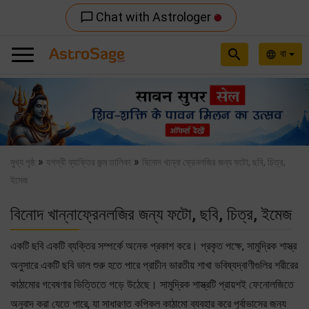
Chat with Astrologer
chat_bubble_outline
search
বা
language
Previous
Nex
»
»
মুখ্য পৃষ্ঠ
যশস্বী ব্যাক্তির জন্ম তালিকা
বিনোদ খান্না ফ্রেনলজির জন্য ফটো, ছবি, চিত্র,
ইমেজ
বিনোদ খান্নাফ্রেনলজির জন্য ফটো, ছবি, চিত্র, ইমেজ
একটি ছবি একটি ব্যক্তির সম্পর্কে অনেক প্রকাশ করে। প্রকৃত পক্ষে, সামুদ্রিক শাস্ত্র
অনুসারে একটি ছবি ভাল শুরু হতে পারে প্রাচীন ভারতীয় শাখা ভবিষ্যদ্বাণীগুলির শরীরের
কাঠামোর গবেষণার ভিত্তিতে গড়ে উঠেছে। সামুদ্রিক শাস্ত্রটি প্রায়শই ফেনোলজিতে
অনুবাদ করা যেতে পারে, যা সাধারণত কপিকল কাঠামো ব্যবহার করে পূর্বাভাসের জন্য