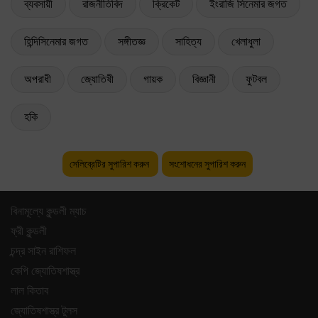
ব্যবসায়ী
রাজনীতিবিদ
ক্রিকেট
ইংরাজি সিনেমার জগত
হিন্দিসিনেমার জগত
সঙ্গীতজ্ঞ
সাহিত্য
খেলাধুলা
অপরাধী
জ্যোতিষী
গায়ক
বিজ্ঞানী
ফুটবল
হকি
সেলিব্রেটির সুপারিশ করুন
সংশোধনের সুপারিশ করুন
বিনামূল্যে কুন্ডলী ম্যাচ
ফ্রী কুন্ডলী
চন্দ্র সাইন রাশিফল
কেপি জ্যোতিষশাস্ত্র
লাল কিতাব
জ্যোতিষশাস্ত্র টুলস