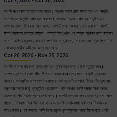
Oct 7, 2026 - Oct 26, 2026
আপনি যাই করুন তাতেই সফল হবেন। আপনার সকল চেষ্টা সফল হবে এবং আপনি
আপনার সব অসুবিধা অতিক্রম করবেন। আপনার শত্রুরা পরাজয়ের সম্মুখীন হবে।
আপনার পদোন্নতির সম্ভাবনা আছে। আপনি সম্মান ও সুনাম লাভ করবেন। আপনি
মামলা মকদ্দমায় জয়লাভ করবেন। সমস্ত দিক থেকে এই সময়টা আপনার জন্য ভালোই
যাবে। আপনার জ্বলন এবং চোখ সম্পর্কিত সমস্যা জন্য সচেতন হওয়া প্রয়োজন। মা
এবং মাতৃস্থানীয় আত্মীয়ের অসুখ হতে পারে।
Oct 26, 2026 - Nov 25, 2026
আপনি আপনার পরিকল্পনা উপর ব্যবস্থা গ্রহণ করার জন্য এটা উপযুক্ত সময়।
দাম্পত্য সুখ ও বিবাহিত জীবন উপভোগ করার জন্য ভাগ্য আপনার খুবই সুপ্রসন্ন
থাকবে। আধ্যাত্মিক জগৎ আপনার সামনে দরজা খুলে দিতে পারে, কিন্তু এই সুযোগের
সদ্ব্যবহার করতে কিছু প্রস্তুতির প্রয়োজন। যদি আপনি একটি বাচ্চার আশা করেন
তাহলে ভাগ্যে নিরাপদ প্রসব লেখা আছে। আপনি আপনার লেখার জন্য প্রশংসা পেতে
পারেন। শিক্ষাগত দিক দিয়ে ছাত্রদের জন্য এটি শ্রেষ্ঠ সময় এবং তারা শিক্ষায় ভাল
ফলও করবে। এই সময়ের একটি শিশুর জন্মের খুব সম্ভাবনা আছে বিশেষ করে একটি