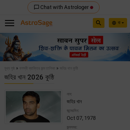
Chat with Astrologer
chat_bubble_outline
search
বা
language
Previous
Nex
»
»
মুখ্য পৃষ্ঠ
যশস্বী ব্যাক্তির জন্ম তালিকা
জহির খান কুষ্ঠি
জহির খান 2026 কুষ্ঠি
নাম:
জহির খান
জন্মেরদিন:
Oct 07, 1978
জন্মসময়: