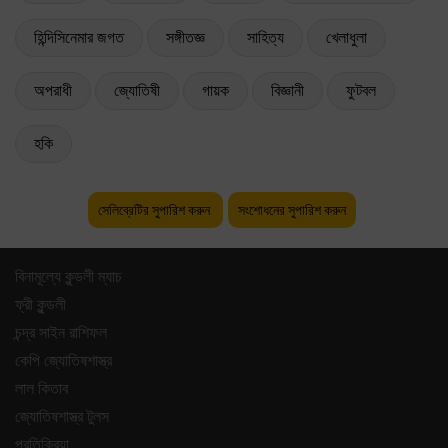
হিন্দিসিনেমার জগত
সঙ্গীতজ্ঞ
সাহিত্য
খেলাধুলা
অপরাধী
জ্যোতিষী
গায়ক
বিজ্ঞানী
ফুটবল
হকি
সেলিব্রেটির সুপারিশ করুন
সংশোধনের সুপারিশ করুন
বিনামূল্যে কুন্ডলী ম্যাচ
ফ্রী কুন্ডলী
চন্দ্র সাইন রাশিফল
কেপি জ্যোতিষশাস্ত্র
লাল কিতাব
জ্যোতিষশাস্ত্র টুলস
প্রতিক্রিয়া