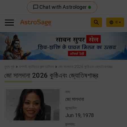
Chat with Astrologer
chat_bubble_outline
search
বা
language
Previous
Nex
»
»
মুখ্য পৃষ্ঠ
যশস্বী ব্যাক্তির জন্ম তালিকা
জো সালদানা 2026 কুষ্ঠিএবং জ্যোতিষশাস্ত্র
জো সালদানা 2026 কুষ্ঠিএবং জ্যোতিষশাস্ত্র
নাম:
জো সালদানা
জন্মেরদিন:
Jun 19, 1978
জন্মসময়: