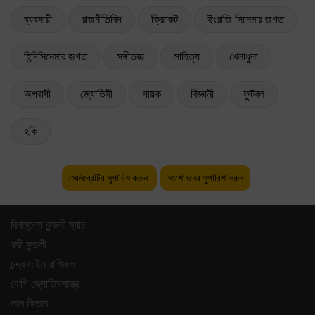
ব্যবসায়ী
রাজনীতিবিদ
ক্রিকেট
ইংরাজি সিনেমার জগত
হিন্দিসিনেমার জগত
সঙ্গীতজ্ঞ
সাহিত্য
খেলাধুলা
অপরাধী
জ্যোতিষী
গায়ক
বিজ্ঞানী
ফুটবল
হকি
সেলিব্রেটির সুপারিশ করুন
সংশোধনের সুপারিশ করুন
বিনামূল্যে কুন্ডলী ম্যাচ
ফ্রী কুন্ডলী
চন্দ্র সাইন রাশিফল
কেপি জ্যোতিষশাস্ত্র
লাল কিতাব