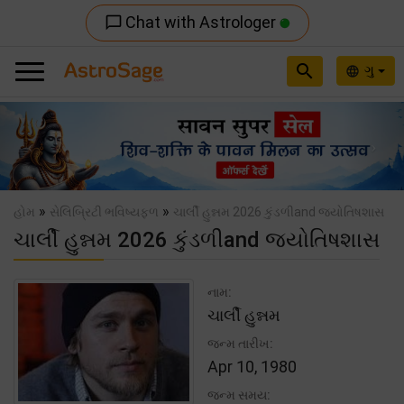
Chat with Astrologer
chat_bubble_outline
search
ગુ
language
Previous
Nex
»
»
હોમ
સેલિબ્રિટી ભવિષ્યફળ
ચાર્લી હુન્નમ 2026 કુંડળીand જ્યોતિષશાસ
ચાર્લી હુન્નમ 2026 કુંડળીand જ્યોતિષશાસ
નામ:
ચાર્લી હુન્નમ
જન્મ તારીખ:
Apr 10, 1980
જન્મ સમય: