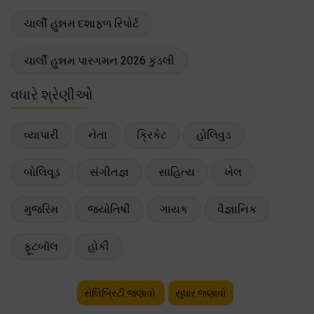
ચાર્લી હુન્નમ દશાફળ રિપોર્ટ
ચાર્લી હુન્નમ પારગમન 2026 કુંડલી
વધારે શ્રેણીઓ
વ્યાપારી
નેતા
ક્રિકેટ
હોલિવુડ
બોલિવૂડ
સંગીતજ્ઞ
સાહિત્ય
ખેલ
મુજરિમ
જ્યોતિષી
ગાયક
વૈજ્ઞાનિક
ફૂટબૉલ
હોકી
સેલિબ્રિટી જણાવો
સુધાર જણાવો