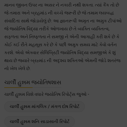
માનવ જીવન ઉપર ના અસર ને નકારી નથી શકતા. ત્યાં કૈંક તો છે
જે તમારા અને બ્રહમાંડ ની વચ્ચે જરૂરી છે જે તમામ લયબદ્ધ
સંવાદિતા સાથે જોડાયેલું છે. આ જ્ઞાનરૂપી અમૃત ના અમુક ટીપાંઓ
જે જ્યોતિષ વિદ્યા તરીકે ઓળખાય છે તે વ્યક્તિ વ્યક્તિત્વ,
સફળતા અને નિષ્ફળતા ને સમજી ને એની આગાહી કરી શકે છે કે
કોઈ કઈ રીતે મહસૂસ કરે છે કે પછી અમુક સમય માટે કેવો વર્તન
કરશે. એવો એક્વાર સેલિબ્રિટી જ્યોતિષ વિદ્યા સમજીએ કે શું
થાય છે જયારે બ્રહ્માંડ ની અદૃશ્ય શક્તિઓ એમની જોડે શતરંજ
નો ખેલ ખેલે છે.
ચાર્લી હુન્નમ જ્યોતિષશાસ
ચાર્લી હુન્નમ વિશે વધારે જ્યોતિષ રિપોર્ટ્સ જુઓ -
ચાર્લી હુન્નમ માંગલિક / મંગળ દોષ રિપોર્ટ
ચાર્લી હુન્નમ શનિ સાડાસાતી રિપોર્ટ