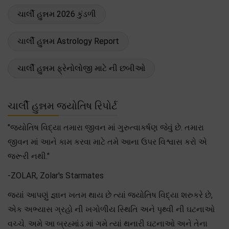
ચાર્લી હુન્નમ 2026 કુંડળી
ચાર્લી હુન્નમ Astrology Report
ચાર્લી હુન્નમ ફ્રેનોલોજી માટે ની છબીઓ
ચાર્લી હુન્નમ જ્યોતિષ રિપોર્ટ
"જ્યોતિષ વિદ્યા તમારા જીવન માં ગુરુત્વાકર્ષણ જેવું છે. તમારા
જીવન માં આને કામ કરવા માટે તમે આના ઉપર વિશ્વાસ કરો એ
જરૂરી નથી."
-ZOLAR, Zolar's Starmates
જ્યાં આપણું જ્ઞાન ખતમ થાય છે ત્યાં જ્યોતિષ વિદ્યા શરુકરે છે,
એક અભ્યાસ ગ્રહો ની ખગોળીય સ્થિતિ અને પૃથ્વી ની ઘટનાઓ
વચ્ચે. અમે આ બ્રહ્માંડ માં ગમે ત્યાં થનારી ઘટનાઓ અને તેના