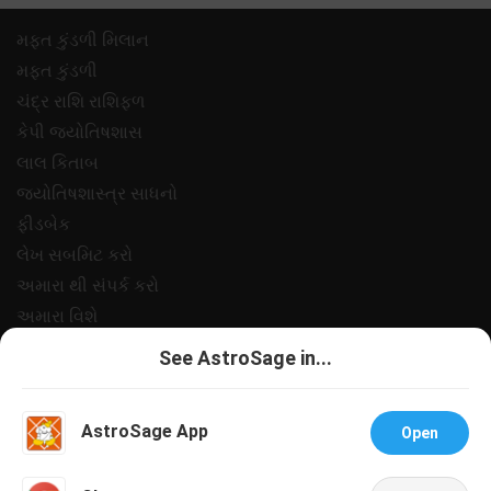
મફ્ત કુંડળી મિલાન
મફ્ત કુંડળી
ચંદ્ર રાશિ રાશિફળ
કેપી જ્યોતિષશાસ
લાલ કિતાબ
જ્યોતિષશાસ્ત્ર સાધનો
ફીડબેક
લેખ સબમિટ કરો
અમારા થી સંપર્ક કરો
અમારા વિશે
ચુકવણી
See AstroSage in...
ગોપનીયતા નીત
નિયમો અને શરતો
AstroSage App
Open
સપોર
નોકરીઓ@એસ્ટ્રોસેજ
Talk To Astrologer
Chat With Astrologer