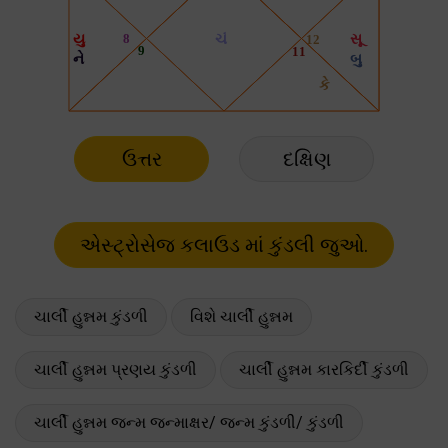
ઉત્તર
દક્ષિણ
ચાર્લી હુન્નમ કુંડળી
વિશે ચાર્લી હુન્નમ
ચાર્લી હુન્નમ પ્રણય કુંડળી
ચાર્લી હુન્નમ કારકિર્દી કુંડળી
ચાર્લી હુન્નમ જન્મ જન્માક્ષર/ જન્મ કુંડળી/ કુંડળી