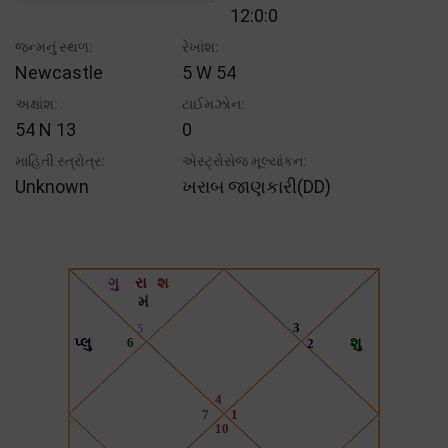
12:0:0
જન્મનું સ્થળ:
રેખાંશ:
Newcastle
5 W 54
અક્ષાંશ:
ટાઈમઝોન:
54 N 13
0
માહિતી સ્ત્રોત્ર:
એસ્ટ્રોસેજ મૂલ્યાંકન:
Unknown
ખરાબ જાણકારી(DD)