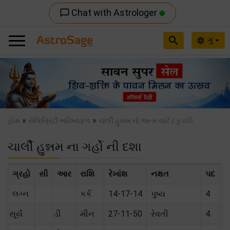
Chat with Astrologer
chat_bubble_outline
search
ગુ
language
Previous
Nex
»
»
હોમ
સેલિબ્રિટી ભવિષ્યફળ
ચાર્લી હુન્નમ નો જન્મ ચાર્ટ / કુંડલી
ચાર્લી હુન્નમ ના ગર્હો ની દશા
ગ્રહો
સી
આર
રાશિ
રેખાંશ
નક્ષત
પદ
સ
લગ્ન
કર્ક
14-17-14
પુષ્ય
4
સૂર્ય
ડી
મીન
27-11-50
રેવતી
4
મૈ