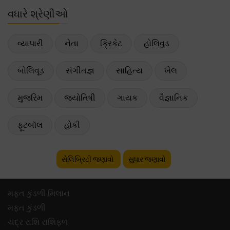
વધારે શ્રેણીઓ
વ્યાપારી
નેતા
ક્રિકેટ
હોલિવુડ
બોલિવૂડ
સંગીતજ્ઞ
સાહિત્ય
ખેલ
મુજરિમ
જ્યોતિષી
ગાયક
વૈજ્ઞાનિક
ફૂટબૉલ
હોકી
સેલિબ્રિટી જણાવો
સુધાર જણાવો
મફ્ત કુંડળી મિલાન
મફ્ત કુંડળી
ચંદ્ર રાશિ રાશિફળ