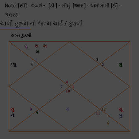
Note:
[સી]
- જ્વલંત
[ડી ]
- સીધું
[આર ]
- અધોગામી
[ઈ]
-
ગ્રહણ
ચાર્લી હુન્નમ નો જન્મ ચાર્ટ / કુંડલી