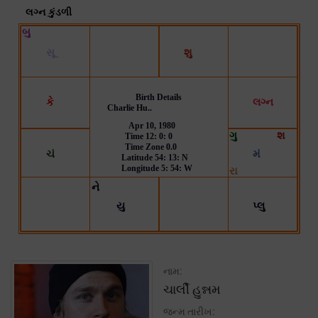
નામ:
ચાર્લી હુન્નમ
જન્મ તારીખ: