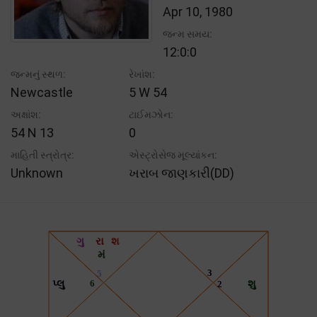
Apr 10, 1980
જન્મ સમય:
12:0:0
જન્મનું સ્થળ:
રેખાંશ:
Newcastle
5 W 54
અક્ષાંશ:
ટાઈમઝોન:
54 N 13
0
માહિતી સ્ત્રોત્ર:
એસ્ટ્રોસેજ મૂલ્યાંકન:
Unknown
ખરાબ જાણકારી(DD)