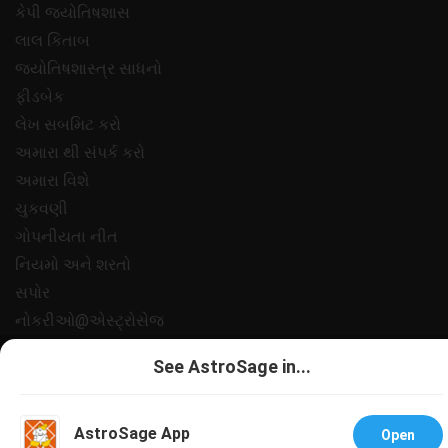
કેપી જ્યોતિષશાસ
લાલ કિતાબ
જ્યોતિષશાસ્ત્ર સાધનો
ફીડબેક
લેખ સબમિટ કરો
અમારા થી સંપર્ક કરો
અમારા વિશે
ચુકવણી
ગોપનીયતા નીત
નિયમો અને શરતો
સપોર
નોકરીઓ@એસ્ટ્રોસેજ
All copyrights reserved 2025
AstroSage.com
.
See AstroSage in...
AstroSage App
Open