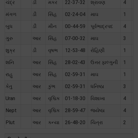
ચંદ્ર
ડી
મકર
22-37-32
શ્રાવણ
4
ત
મંગળ
ડી
સિંહ
02-24-04
માઘ
1
મૈ
બુધ
ડી
મીન
00-44-59
પૂર્વભાદ્રપદ
4
શ
ગુરુ
આર
સિંહ
07-00-32
માઘ
3
મૈ
શુક્ર
ડી
વૃષભ
12-53-48
રોહિણી
1
પો
શનિ
આર
સિંહ
28-02-43
ઉત્તર ફાલ્ગુની
1
શ
રાહુ
આર
સિંહ
02-59-31
માઘ
1
કેતુ
આર
કુંભ
02-59-31
ધનિષ્ઠા
3
Uran
આર
વૃશ્ચિક
01-18-30
વિશાખા
4
Nept
આર
વૃશ્ચિક
28-59-47
જ્યેષ્ઠા
4
Plut
આર
કન્યા
26-48-20
ચિત્રા
2