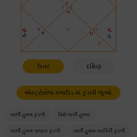
ઉત્તર
દક્ષિણ
ચાર્લી હુન્નમ કુંડળી
વિશે ચાર્લી હુન્નમ
ચાર્લી હુન્નમ પ્રણય કુંડળી
ચાર્લી હુન્નમ કારકિર્દી કુંડળી