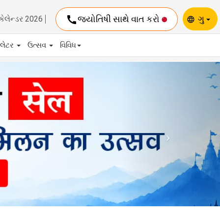
call
જ્યોતિષી સાથે વાત કરો
ગુ
કેલેન્ડર 2026
language
યુલેટર
ઉત્સવ
વિવિધ
Next