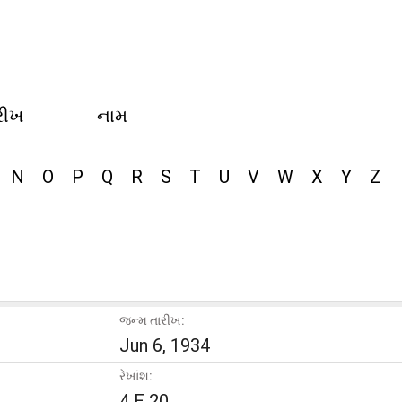
રીખ
નામ
N
O
P
Q
R
S
T
U
V
W
X
Y
Z
જન્મ તારીખ:
Jun 6, 1934
રેખાંશ:
4 E 20