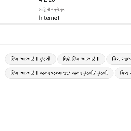
માહિતી સ્ત્રોત્ર:
Internet
કિંગ આલ્બર્ટ II કુંડળી
વિશે કિંગ આલ્બર્ટ II
કિંગ આલ્બર
કિંગ આલ્બર્ટ II જન્મ જન્માક્ષર/ જન્મ કુંડળી/ કુંડળી
કિંગ 