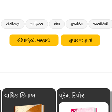
સંગીતજ્ઞ
સાહિત્ય
ખેલ
મુજરિમ
જ્યોતિષી
સેલિબ્રિટી જણાવો
સુધાર જણાવો
વાર્ષિક કિતાબ
પ્રેમ રિપોર