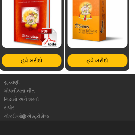
હવે ખરીદો
હવે ખરીદો
ચુકવણી
ગોપનીયતા નીત
નિયમો અને શરતો
સપોર
નોકરીઓ@એસ્ટ્રોસેજ