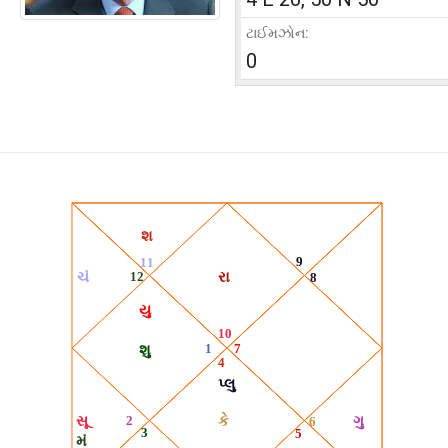
ટાઈમઝોન:
0