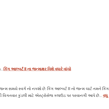
...
કિંગ આલ્બર્ટ II ના જન્માક્ષર વિશે વધારે વાંચો
જન્મ સમયે સ્વર્ગ નો નકશો છે. કિંગ આલ્બર્ટ II નો જન્મ ચાર્ટ તમને કિંગ
ી વિગતવાર કુંડલી માટે એસ્ટ્રોસેજ કલાઉડ પર પરવાનગી આપે છે....
વધુ