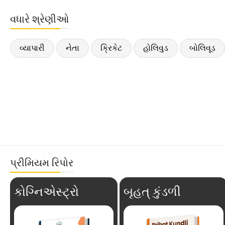
વધારે શ્રેણીઓ
વ્યાપારી
નેતા
ક્રિકેટ
હોલિવુડ
બોલિવૂડ
પ્રીમિયમ રિપોર
કોગ્નિએસ્ટ્રો
બૃહત્ કુંડળી