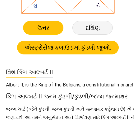
ઉત્તર
દક્ષિણ
વિશે કિંગ આલ્બર્ટ II
Albert II, is the King of the Belgians, a constitutional monarch.
કિંગ આલ્બર્ટ II જન્મ કુંડળી/કુંડળી/જન્મ જન્માક્ષર
જન્મ ચાર્ટ ( જેને કુંડલી, જન્મ કુંડલી અને જન્માક્ષર કહેવાય છે) એ 
જણાવશે. આ તમને અનુસંધાન અને વિશ્લેષણ માટે કિંગ આલ્બર્ટ II ન