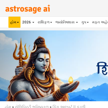
હોમ
2026
રાશિફળ
જ્યોતિષશાસ
ગુપ
મફ્ત અહ
Previous
હોમ
»
સેલિબ્રિટી ભવિષ્યફળ
»
કિંગ આલ્બર્ટ II કુંડળી