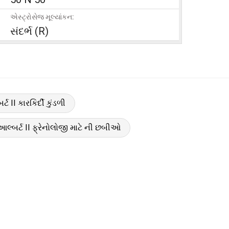
એસ્ટ્રોસેજ મૂલ્યાંકન:
સંદર્ભ (R)
્ટ II કારકિર્દી કુંડળી
આલ્બર્ટ II ફ્રેનોલોજી માટે ની છબીઓ