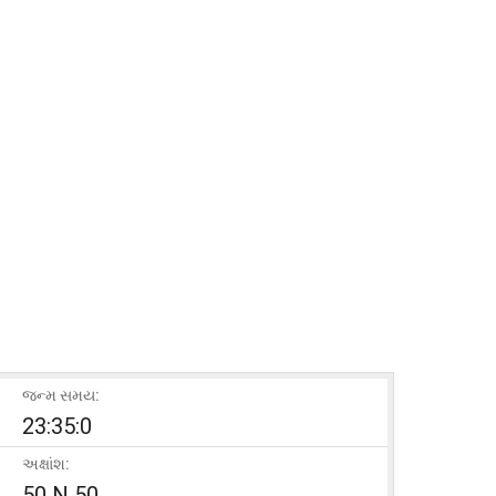
જન્મ સમય:
23:35:0
અક્ષાંશ:
50 N 50