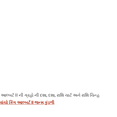
 આલ્બર્ટ II ની ગ્રહો ની દશા, દશા, રાશિ ચાર્ટ અને રાશિ ચિન્હ
 વાંચો કિંગ આલ્બર્ટ II જન્મ કુંડળી