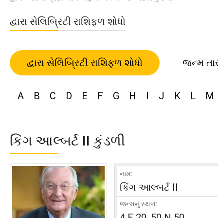
દ્વારા સેલિબ્રિટી રાશિફળ શોધો
દ્વારા સેલિબ્રિટી રાશિફળ શોધો
જન્મ તા
A
B
C
D
E
F
G
H
I
J
K
L
M
કિંગ આલ્બર્ટ II કુંડળી
નામ:
કિંગ આલ્બર્ટ II
જન્મનું સ્થળ:
4 E 20, 50 N 50