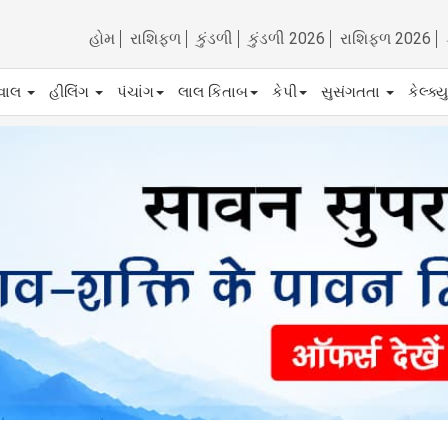
હોમ
રાશિફળ
કુંડળી
કુંડળી 2026
રાશિફળ 2026
ેવાલ
હીલિંગ
પંચાંગ
લાલ કિતાબ
કેપી
સુસંગતતા
કેલ્ક્