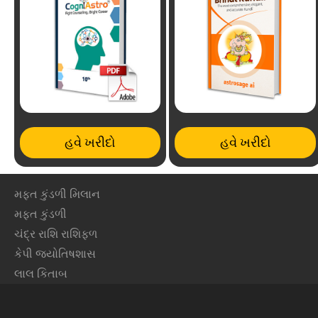
હવે ખરીદો
હવે ખરીદો
મફ્ત કુંડળી મિલાન
મફ્ત કુંડળી
ચંદ્ર રાશિ રાશિફળ
કેપી જ્યોતિષશાસ
લાલ કિતાબ