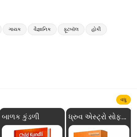
ગાયક
વૈજ્ઞાનિક
ફૂટબૉલ
હોકી
વધુ
બાળક કુંડળી
ધ્રુવ એસ્ટ્રો સોફ્ટવેર