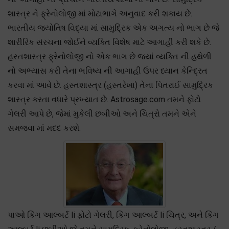
શાસ્ત્ર ને ફ્રેનોલોજી માં મોટાભાગે અનુવાદ કરી શકાય છે.
ભારતીય જ્યોતિષ વિદ્યા માં સામુદ્રિક એક અગત્ય નો ભાગ છે જે
શારીરિક સંરચના જોઈને વ્યક્તિ વિશેષ માટે આગાહી કરી શકે છે.
હસ્તશાસ્ત્ર ફ્રેનોલોજી નો એક ભાગ છે જ્યાં વ્યક્તિ ની હથેળી
નો અભ્યાસ કરી તેના ભવિષ્ય ની આગાહી ઉપર ધ્યાન કેન્દ્રિત
કરવા માં આવે છે. હસ્તશાસ્ત્ર (હસ્તરેખા) તેના પિતરાઈ સામુદ્રિક
શાસ્ત્ર કરતા વધારે પ્રખ્યાત છે. Astrosage.com તમને ફોટો
ગેલરી આપે છે, જેમાં મુકેલી છબીઓ અને ચિત્રો તમને એને
સમજવા માં મદદ કરશે.
પાઓ કિંગ આલ્બર્ટ Ii ફોટો ગેલરી, કિંગ આલ્બર્ટ Ii ચિત્ર, અને કિંગ