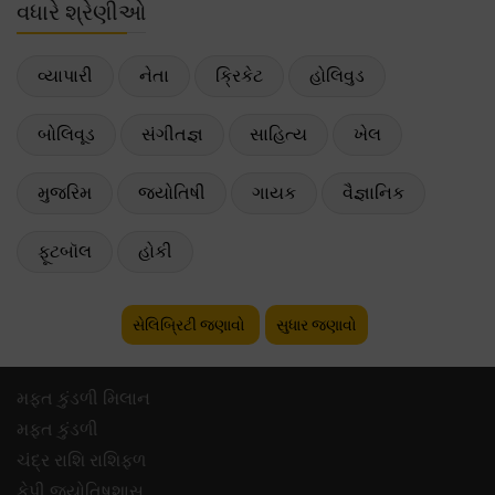
વધારે શ્રેણીઓ
વ્યાપારી
નેતા
ક્રિકેટ
હોલિવુડ
બોલિવૂડ
સંગીતજ્ઞ
સાહિત્ય
ખેલ
મુજરિમ
જ્યોતિષી
ગાયક
વૈજ્ઞાનિક
ફૂટબૉલ
હોકી
સેલિબ્રિટી જણાવો
સુધાર જણાવો
મફ્ત કુંડળી મિલાન
મફ્ત કુંડળી
ચંદ્ર રાશિ રાશિફળ
કેપી જ્યોતિષશાસ