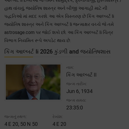
આલ્બર્ટ Ii છબીઓ જે તમને સામુદ્રિક, ફ્રેનોલોજી, હસ્તશાસ્ત્ર /
હાથ વાંચવું, જ્યોતિષ શાસ્ત્ર અને બીજી આગાહી માટે ની
પદ્ધતિઓ માં મદદ કરશે. આ એક વિસ્તરણ છે કિંગ આલ્બર્ટ Ii
જ્યોતિષ શાસ્ત્ર અને કિંગ આલ્બર્ટ Ii જન્માક્ષર વચ્ચે જે તમે
astrosage.com પર જોઈ શકો છો. આ કિંગ આલ્બર્ટ Ii ચિત્ર
વિભાગ નિયમિત રૂપે અપડેટ થાય છે.
કિંગ આલ્બર્ટ Ii 2026 કુંડળી and જ્યોતિષશાસ
નામ:
કિંગ આલ્બર્ટ II
જન્મ તારીખ:
Jun 6, 1934
જન્મ સમય:
23:35:0
જન્મનું સ્થળ:
રેખાંશ:
4 E 20, 50 N 50
4 E 20