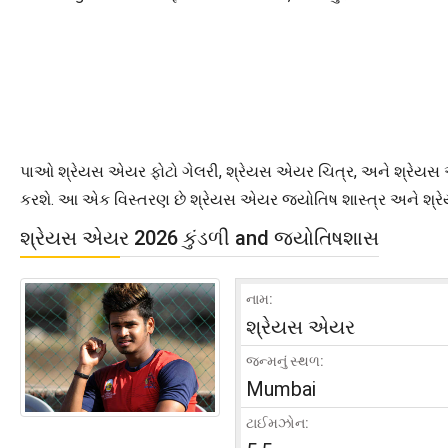
પાઓ શ્રેયસ એયર ફોટો ગેલરી, શ્રેયસ એયર ચિત્ર, અને શ્રેયસ એય
કરશે. આ એક વિસ્તરણ છે શ્રેયસ એયર જ્યોતિષ શાસ્ત્ર અને શ્ર
શ્રેયસ એયર 2026 કુંડળી and જ્યોતિષશાસ
નામ:
શ્રેયસ એયર
જન્મનું સ્થળ:
Mumbai
ટાઈમઝોન: