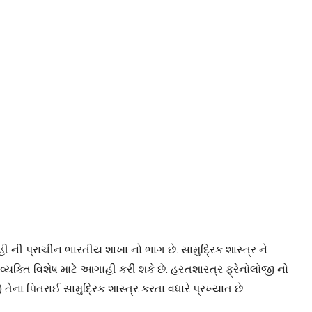
હી ની પ્રાચીન ભારતીય શાખા નો ભાગ છે. સામુદ્રિક શાસ્ત્ર ને
યક્તિ વિશેષ માટે આગાહી કરી શકે છે. હસ્તશાસ્ત્ર ફ્રેનોલોજી નો
ેના પિતરાઈ સામુદ્રિક શાસ્ત્ર કરતા વધારે પ્રખ્યાત છે.