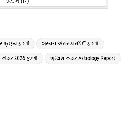
સંદર્ભ (R)
 પ્રણય કુંડળી
શ્રેયસ એયર કારકિર્દી કુંડળી
સ એયર 2026 કુંડળી
શ્રેયસ એયર Astrology Report