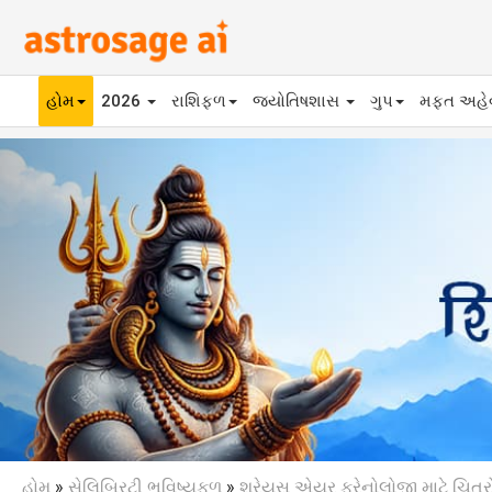
હોમ
2026
રાશિફળ
જ્યોતિષશાસ
ગુપ
મફ્ત અહ
Previous
હોમ
»
સેલિબ્રિટી ભવિષ્યફળ
»
શ્રેયસ એયર ફ્રેનોલોજી માટે ચિત