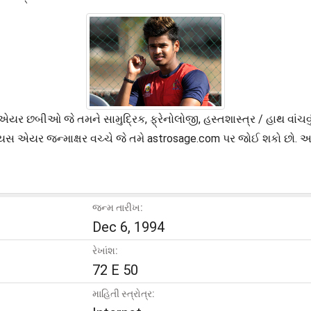
ર છબીઓ જે તમને સામુદ્રિક, ફ્રેનોલોજી, હસ્તશાસ્ત્ર / હાથ વાંચવુ
ેયસ એયર જન્માક્ષર વચ્ચે જે તમે astrosage.com પર જોઈ શકો છો. 
જન્મ તારીખ:
Dec 6, 1994
રેખાંશ:
72 E 50
માહિતી સ્ત્રોત્ર: