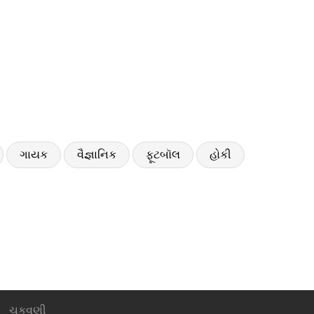
ગાયક
વૈજ્ઞાનિક
ફૂટબૉલ
હોકી
ચુકવણી