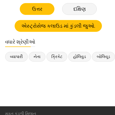
ઉત્તર
દક્ષિણ
વધારે શ્રેણીઓ
વ્યાપારી
નેતા
ક્રિકેટ
હોલિવુડ
બોલિવૂડ
મફ્ત કુંડળી મિલાન