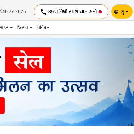
call
જ્યોતિષી સાથે વાત કરો
ગુ
કેલેન્ડર 2026
language
યુલેટર
ઉત્સવ
વિવિધ
Next