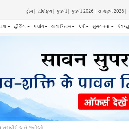
હોમ
રાશિફળ
કુંડળી
કુંડળી 2026
રાશિફળ 2026
ેવાલ
હીલિંગ
પંચાંગ
લાલ કિતાબ
કેપી
સુસંગતતા
કેલ્ક્
્રો, તસવીરો અને છબીઓ.