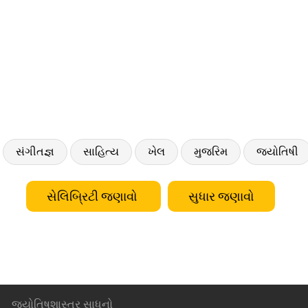
સંગીતજ્ઞ
સાહિત્ય
ખેલ
મુજરિમ
જ્યોતિષી
સેલિબ્રિટી જણાવો
સુધાર જણાવો
જ્યોતિષશાસ્ત્ર સાધનો