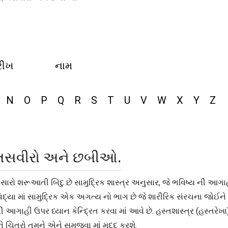
રીખ
નામ
N
O
P
Q
R
S
T
U
V
W
X
Y
Z
, તસવીરો અને છબીઓ.
એક સારો શરૂઆતી બિંદુ છે સામુદ્રિક શાસ્ત્ર અનુસાર, જે ભવિષ્ય ની આગા
દ્યા માં સામુદ્રિક એક અગત્ય નો ભાગ છે જે શારીરિક સંરચના જોઈને વ્
ગાહી ઉપર ધ્યાન કેન્દ્રિત કરવા માં આવે છે. હસ્તશાસ્ત્ર (હસ્તરેખા) ત
ે ચિત્રો તમને એને સમજવા માં મદદ કરશે.