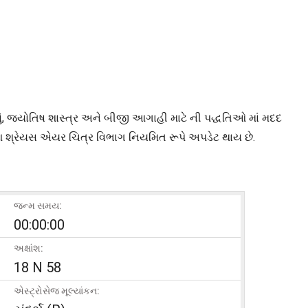
ં, જ્યોતિષ શાસ્ત્ર અને બીજી આગાહી માટે ની પદ્ધતિઓ માં મદદ
આ શ્રેયસ એયર ચિત્ર વિભાગ નિયમિત રૂપે અપડેટ થાય છે.
જન્મ સમય:
00:00:00
અક્ષાંશ:
18 N 58
એસ્ટ્રોસેજ મૂલ્યાંકન: