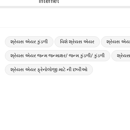
Internet
શ્રેયસ એયર કુંડળી
વિશે શ્રેયસ એયર
શ્રેયસ એયર
શ્રેયસ એયર જન્મ જન્માક્ષર/ જન્મ કુંડળી/ કુંડળી
શ્રેય
શ્રેયસ એયર ફ્રેનોલોજી માટે ની છબીઓ