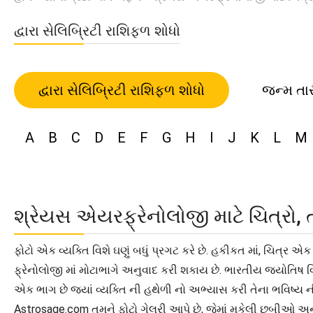
દ્વારા સેલિબ્રિટી રાશિફળ શોધો
દ્વારા સેલિબ્રિટી રાશિફળ શોધો
જન્મ તા
A
B
C
D
E
F
G
H
I
J
K
L
M
શ્રેયસ એયરફ્રેનોલોજી માટે ચિત્રો
ફોટો એક વ્યક્તિ વિશે ઘણું બધું પ્રગટ કરે છે. હકીકત માં, ચિત્ર 
ફ્રેનોલોજી માં મોટાભાગે અનુવાદ કરી શકાય છે. ભારતીય જ્યોતિષ વિ
એક ભાગ છે જ્યાં વ્યક્તિ ની હથેળી નો અભ્યાસ કરી તેના ભવિષ્ય ની આ
Astrosage.com તમને ફોટો ગેલરી આપે છે, જેમાં મુકેલી છબીઓ અન