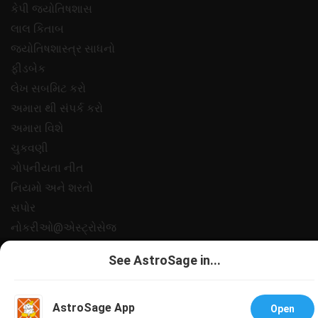
કેપી જ્યોતિષશાસ
લાલ કિતાબ
જ્યોતિષશાસ્ત્ર સાધનો
ફીડબેક
લેખ સબમિટ કરો
અમારા થી સંપર્ક કરો
અમારા વિશે
ચુકવણી
ગોપનીયતા નીત
નિયમો અને શરતો
સપોર
નોકરીઓ@એસ્ટ્રોસેજ
All copyrights reserved 2025
AstroSage.com
.
See AstroSage in...
AstroSage App
Open