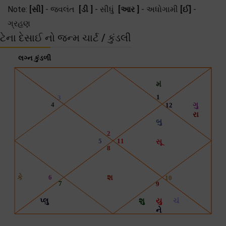
Note:
[સી]
- જ્વલંત
[ડી ]
- સીધું
[આર ]
- અધોગામી
[ઈ]
-
ગ્રહણ
ટેના દેસાઈ નો જન્મ ચાર્ટ / કુંડલી