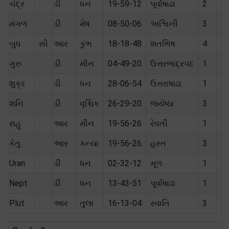
ચંદ્ર
ડી
ધન
19-59-12
પૂર્વાષાઢા
2
ત
મંગળ
ડી
મેષ
08-50-06
અશ્વિની
3
પો
બુધ
સી
આર
કુંભ
18-18-48
શતભિષ
4
ત
ગુરુ
ડી
મીન
04-49-20
ઉત્તરભાદ્રપદ
1
પો
શુક્ર
ડી
ધન
28-06-54
ઉત્તરાષાઢા
1
ત
શનિ
ડી
વૃશ્ચિક
26-29-20
જ્યેષ્ઠા
3
શત
રાહુ
આર
મીન
19-56-26
રેવતી
1
કેતુ
આર
કન્યા
19-56-26
હસ્ત
3
Uran
ડી
ધન
02-32-12
મૂળ
1
Nept
ડી
ધન
13-43-51
પૂર્વાષાઢા
1
Plut
આર
તુલા
16-13-04
સ્વાતિ
3