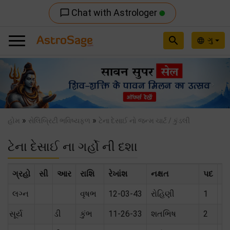
Chat with Astrologer
chat_bubble_outline
search
ગુ
language
Previous
Nex
»
»
હોમ
સેલિબ્રિટી ભવિષ્યફળ
ટેના દેસાઈ નો જન્મ ચાર્ટ / કુંડલી
ટેના દેસાઈ ના ગર્હો ની દશા
ગ્રહો
સી
આર
રાશિ
રેખાંશ
નક્ષત
પદ
સં
લગ્ન
વૃષભ
12-03-43
રોહિણી
1
સૂર્ય
ડી
કુંભ
11-26-33
શતભિષ
2
શત