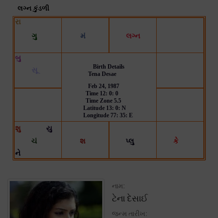
નામ:
ટેના દેસાઈ
જન્મ તારીખ: