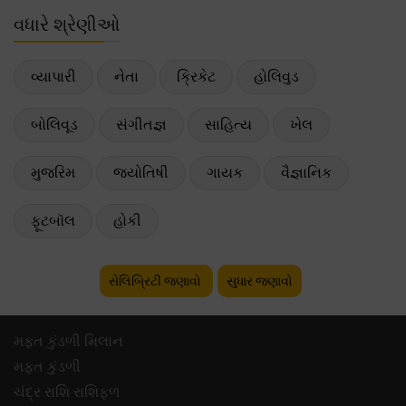
વધારે શ્રેણીઓ
વ્યાપારી
નેતા
ક્રિકેટ
હોલિવુડ
બોલિવૂડ
સંગીતજ્ઞ
સાહિત્ય
ખેલ
મુજરિમ
જ્યોતિષી
ગાયક
વૈજ્ઞાનિક
ફૂટબૉલ
હોકી
સેલિબ્રિટી જણાવો
સુધાર જણાવો
મફ્ત કુંડળી મિલાન
મફ્ત કુંડળી
ચંદ્ર રાશિ રાશિફળ