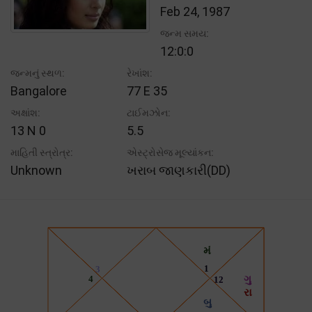
Feb 24, 1987
જન્મ સમય:
12:0:0
જન્મનું સ્થળ:
રેખાંશ:
Bangalore
77 E 35
અક્ષાંશ:
ટાઈમઝોન:
13 N 0
5.5
માહિતી સ્ત્રોત્ર:
એસ્ટ્રોસેજ મૂલ્યાંકન:
Unknown
ખરાબ જાણકારી(DD)