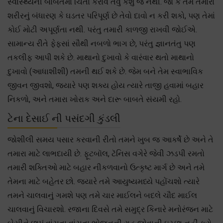
સ્વાસ્થ્યની બાબતમાં ચિંતા કરાવે તેવું કશું જ નથી. જો કે તમે તમારા
શરીરનું બંધારણ કે ઘડતર પરિપૂર્ણ છે તેવો દાવો ન કરી શકો, પણ તેમાં
કોઈ મોટી અપૂર્ણતા નથી. પરંતુ તમારી કાળજી રાખવી જોઈએ.
સામાન્ય રીતે ફેફસાં સૌથી નબળો ભાગ છે, પરંતુ જ્ઞાનતંતુ પણ
તકલીફ આપી શકે છે. માથાનો દુખાવો કે વારંવાર થતો માથાનો
દુખાવો (આધાશીશી) તમની થઈ શકે છે. જેમ બને તેમ સ્વાભાવિક
જીવન જીવશો, જ્યારે પણ શક્ય હોય ત્યારે તાજી હવામાં બહાર
નિકળો, અને તમારા ખોરાક અને દારૂ બાબતે સંયમી રહો.
ટેના દેસાઈ ની પસંદગી કુંડલી
જોશીલી સમય પસાર કરવાની રીતો તમને ખુબ જ આકર્ષે છે અને તે
તમારા માટે લાભદાયી છે. ફૂટબૉલ, ટૅનિસ વગેરે જેવી ઝડપી રમતો
તમારી શક્તિઓ માટે બહાર નીકળવાનો ઉત્કૃષ્ટ માર્ગ છે અને તમે
તેમના માટે બહેતર છો. જ્યારે તમે આયુષ્યમધ્યે પહોંચશો ત્યારે
તમને ચાલવાનું ગમશે પણ તમે ચાર માઈલને બદલે ચૌદ માઈલ
ચાલવાનું વિચારશો. રજાના દિવસે તમે સમુદ્ર કિનારે મનોરંજન માટે