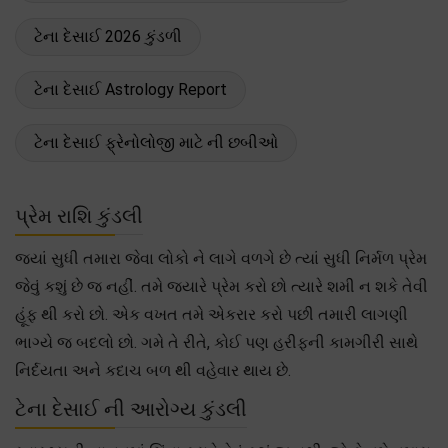
ટેના દેસાઈ 2026 કુંડળી
ટેના દેસાઈ Astrology Report
ટેના દેસાઈ ફ્રેનોલોજી માટે ની છબીઓ
પ્રેમ રાશિ કુંડલી
જ્યાં સુધી તમારા જેવા લોકો ને લાગે વળગે છે ત્યાં સુધી નિર્મળ પ્રેમ
જેવું કશું છે જ નહીં. તમે જ્યારે પ્રેમ કરો છો ત્યારે શમી ન શકે તેવી
હૂંફ થી કરો છો. એક વખત તમે એકરાર કરો પછી તમારી લાગણી
ભાગ્યે જ બદલો છો. ગમે તે રીતે, કોઈ પણ હરીફની કામગીરી સાથે
નિર્દયતા અને કદાચ બળ થી વહેવાર થાય છે.
ટેના દેસાઈ ની આરોગ્ય કુંડલી