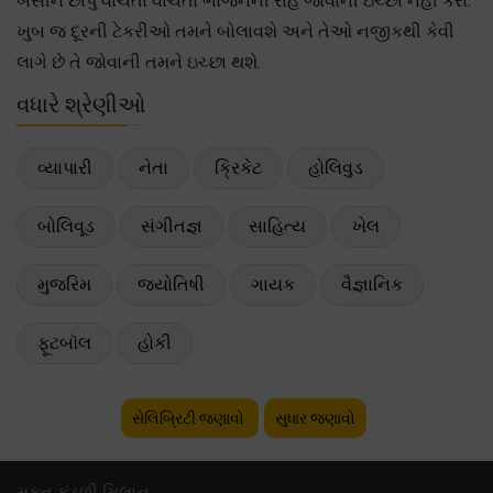
બેસીને છાપું વાંચતા વાંચતા ભોજનની રાહ જોવાની ઇચ્છા નહીં કરો.
ખુબ જ દૂરની ટેકરીઓ તમને બોલાવશે અને તેઓ નજીકથી કેવી
લાગે છે તે જોવાની તમને ઇચ્છા થશે.
વધારે શ્રેણીઓ
વ્યાપારી
નેતા
ક્રિકેટ
હોલિવુડ
બોલિવૂડ
સંગીતજ્ઞ
સાહિત્ય
ખેલ
મુજરિમ
જ્યોતિષી
ગાયક
વૈજ્ઞાનિક
ફૂટબૉલ
હોકી
સેલિબ્રિટી જણાવો
સુધાર જણાવો
મફ્ત કુંડળી મિલાન