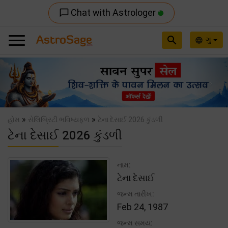
Chat with Astrologer
chat_bubble_outline
search
ગુ
language
Previous
Nex
»
»
હોમ
સેલિબ્રિટી ભવિષ્યફળ
ટેના દેસાઈ 2026 કુંડળી
ટેના દેસાઈ 2026 કુંડળી
નામ:
ટેના દેસાઈ
જન્મ તારીખ:
Feb 24, 1987
જન્મ સમય: