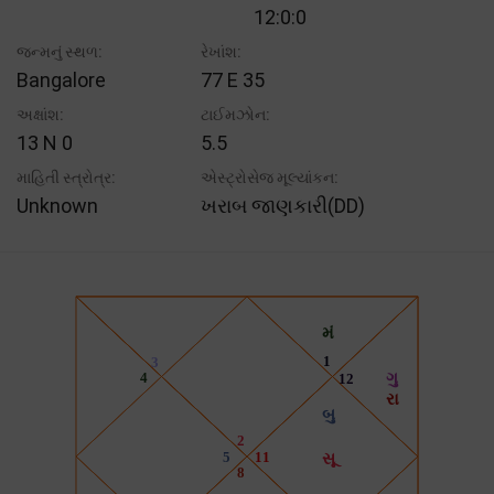
12:0:0
જન્મનું સ્થળ:
રેખાંશ:
Bangalore
77 E 35
અક્ષાંશ:
ટાઈમઝોન:
13 N 0
5.5
માહિતી સ્ત્રોત્ર:
એસ્ટ્રોસેજ મૂલ્યાંકન:
Unknown
ખરાબ જાણકારી(DD)