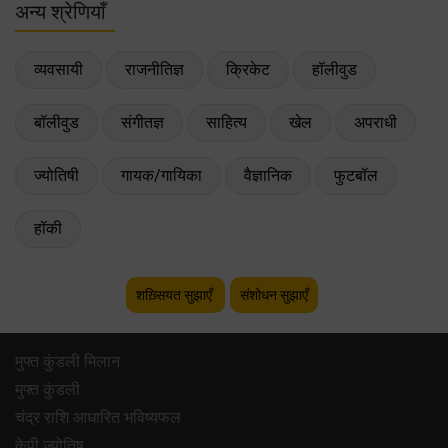
अन्य श्रेणियाँ
व्यवसायी
राजनीतिज्ञ
क्रिकेट
हॉलीवुड
बॉलीवुड
संगीतज्ञ
साहित्य
खेल
अपराधी
ज्योतिषी
गायक/गायिका
वैज्ञानिक
फुटबॉल
हॉकी
शख़्सियत सुझाएँ
संशोधन सुझाएँ
मुफ्त कुंडली मिलान
मुफ्त कुंडली
चंद्र राशि आधारित भविष्यफल
केपी ज्योतिष